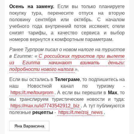
Осень на замену.
Если вы только планируете
покупку тура, перенесите отпуск на вторую
половину сентября или октябрь. С началом
учебного года внутренний поток иссякнет, отели
снизят тарифы, а качество сервиса и выбор
номеров вернутся к комфортным параметрам.
Ранее Турпром писал о новом налоге на туристов
в Египте:
«
С российских туристов при вылете
из Египта начинают взимать деньги:
подробности нового налога
».
Если вы остались в
Телеграме
, то подпишитесь на
наш Новостной канал по туризму -
https://t.me/tourprom
. А если вы перешли в
Мах
, то
мы транслируем туристические новости и туда:
https://max.ru/id7743542912_biz
. А тут публикуются
полезные
рецепты
-
https://t.me/zoj_news
.
Яна Вараксина