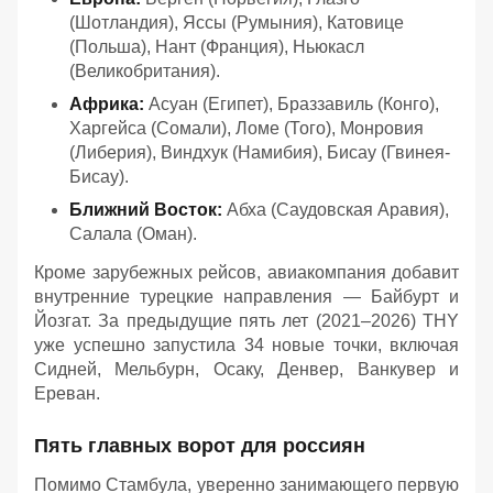
(Шотландия), Яссы (Румыния), Катовице
(Польша), Нант (Франция), Ньюкасл
(Великобритания).
Африка:
Асуан (Египет), Браззавиль (Конго),
Харгейса (Сомали), Ломе (Того), Монровия
(Либерия), Виндхук (Намибия), Бисау (Гвинея-
Бисау).
Ближний Восток:
Абха (Саудовская Аравия),
Салала (Оман).
Кроме зарубежных рейсов, авиакомпания добавит
внутренние турецкие направления — Байбурт и
Йозгат. За предыдущие пять лет (2021–2026) THY
уже успешно запустила 34 новые точки, включая
Сидней, Мельбурн, Осаку, Денвер, Ванкувер и
Ереван.
Пять главных ворот для россиян
Помимо Стамбула, уверенно занимающего первую