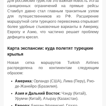
Для российских туристов это важная новость. Из-за
санкционных ограничений на прямые рейсы
Стамбул давно стал главным транзитным узлом
для путешественников из РФ. Расширение
маршрутной сети турецкого перевозчика открывает
более удобные стыковочные варианты в Америку,
Европу и Азию, что частично решает проблему
дефицита кресел.
Карта экспансии: куда полетят турецкие
крылья
Новая сетка маршрутов Turkish Airlines
распределена по континентам следующим
образом:
Америка:
Орландо (США), Лима (Перу), Рио-
де-Жанейро (Бразилия).
Азия и Дальний Восток:
Чэнду (Китай),
Урумчи (Китай), Атырау (Казахстан).
Европа:
Берген (Норвегия), Глазго