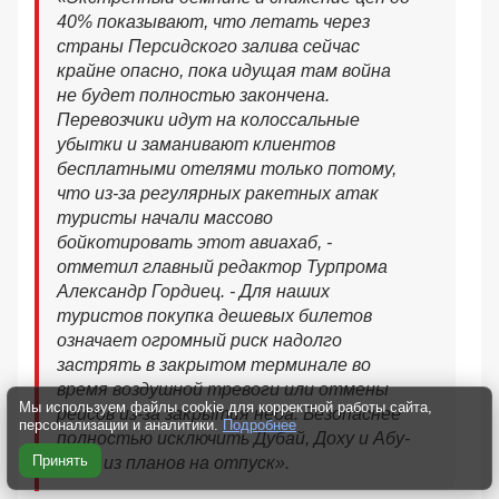
40% показывают, что летать через
страны Персидского залива сейчас
крайне опасно, пока идущая там война
не будет полностью закончена.
Перевозчики идут на колоссальные
убытки и заманивают клиентов
бесплатными отелями только потому,
что из-за регулярных ракетных атак
туристы начали массово
бойкотировать этот авиахаб, -
отметил главный редактор Турпрома
Александр Гордиец. - Для наших
туристов покупка дешевых билетов
означает огромный риск надолго
застрять в закрытом терминале во
время воздушной тревоги или отмены
Мы используем файлы cookie для корректной работы сайта,
рейсов из-за закрытия неба. Безопаснее
персонализации и аналитики.
Подробнее
полностью исключить Дубай, Доху и Абу-
Принять
Даби из планов на отпуск».