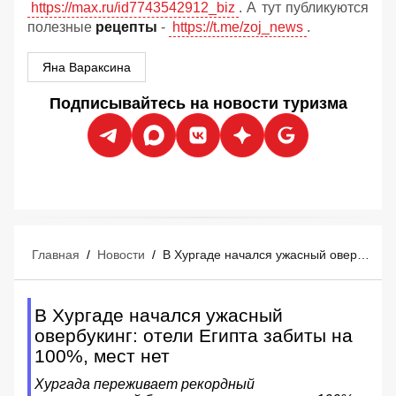
https://max.ru/id7743542912_biz
. А тут публикуются
полезные
рецепты
-
https://t.me/zoj_news
.
Яна Вараксина
Подписывайтесь на новости туризма
Главная
/
Новости
/
В Хургаде начался ужасный овербукинг: отели Египта забиты на 100%, мест нет
В Хургаде начался ужасный
овербукинг: отели Египта забиты на
100%, мест нет
Хургада переживает рекордный