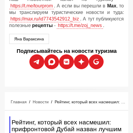
https://t.me/tourprom
. А если вы перешли в
Мах
, то
мы транслируем туристические новости и туда:
https://max.ru/id7743542912_biz
. А тут публикуются
полезные
рецепты
-
https://t.me/zoj_news
.
Яна Вараксина
Подписывайтесь на новости туризма
Главная
/
Новости
/
Рейтинг, который всех насмешил: прифронтовой Дубай назван лучшим туристическим городом 2026 года
Рейтинг, который всех насмешил:
прифронтовой Дубай назван лучшим