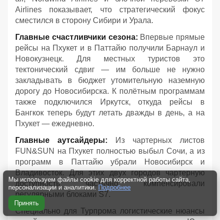
Airlines показывает, что стратегический фокус
сместился в сторону Сибири и Урала.
Главные счастливчики сезона:
Впервые прямые
рейсы на Пхукет и в Паттайю получили Барнаул и
Новокузнецк. Для местных туристов это
тектонический сдвиг — им больше не нужно
закладывать в бюджет утомительную наземную
дорогу до Новосибирска. К полётным программам
также подключился Иркутск, откуда рейсы в
Бангкок теперь будут летать дважды в день, а на
Пхукет — ежедневно.
Главные аутсайдеры:
Из чартерных листов
FUN&SUN на Пхукет полностью выбыл Сочи, а из
программ в Паттайю убрали Новосибирск и
Владивосток. Для этих двух городов чартерную
Мы используем файлы cookie для корректной работы сайта,
доступность частично компенсировали
персонализации и аналитики.
Подробнее
регулярными блоками S7.
Принять
Специально для Турпрома логистические нюансы