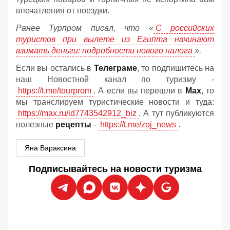
впечатления от поездки.
Ранее Турпром писал, что «
С российских
туристов при вылете из Египта начинают
взимать деньги: подробности нового налога
».
Если вы остались в
Телеграме
, то подпишитесь на
наш Новостной канал по туризму -
https://t.me/tourprom
. А если вы перешли в
Мах
, то
мы транслируем туристические новости и туда:
https://max.ru/id7743542912_biz
. А тут публикуются
полезные
рецепты
-
https://t.me/zoj_news
.
Яна Вараксина
Подписывайтесь на новости туризма