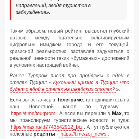
направлений, вводя туристов в
заблуждение».
Таким образом, новый рейтинг высветил глубокий
разрыв между тщательно культивируемым
цифровым имиджем города и его текущей,
кризисной реальностью, заставляя задуматься о
реальной ценности таких «бумажных» достижений
в условиях настоящей войны.
Ранее Турпром писал про проблемы с едой в
отелях Турции: «
Кухонный кризис в Турции: что
будет с едой в отелях на шведских столах?
».
Если вы остались в
Телеграме
, то подпишитесь на
наш Новостной канал по туризму -
https://t.me/tourprom
. А если вы перешли в
Мах
, то
мы транслируем туристические новости и туда:
https://max.ru/id7743542912_biz
. А тут публикуются
полезные
рецепты
-
https://t.me/zoj_news
.