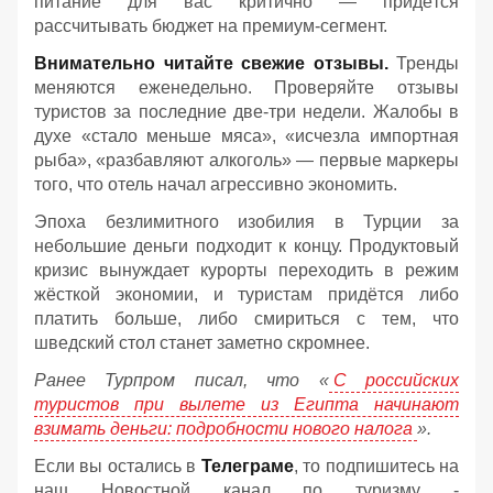
питание для вас критично — придётся
рассчитывать бюджет на премиум-сегмент.
Внимательно читайте свежие отзывы.
Тренды
меняются еженедельно. Проверяйте отзывы
туристов за последние две-три недели. Жалобы в
духе «стало меньше мяса», «исчезла импортная
рыба», «разбавляют алкоголь» — первые маркеры
того, что отель начал агрессивно экономить.
Эпоха безлимитного изобилия в Турции за
небольшие деньги подходит к концу. Продуктовый
кризис вынуждает курорты переходить в режим
жёсткой экономии, и туристам придётся либо
платить больше, либо смириться с тем, что
шведский стол станет заметно скромнее.
Ранее Турпром писал, что «
С российских
туристов при вылете из Египта начинают
взимать деньги: подробности нового налога
».
Если вы остались в
Телеграме
, то подпишитесь на
наш Новостной канал по туризму -