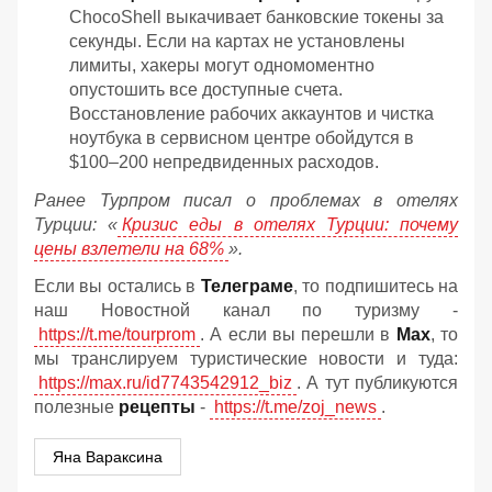
ChocoShell выкачивает банковские токены за
секунды. Если на картах не установлены
лимиты, хакеры могут одномоментно
опустошить все доступные счета.
Восстановление рабочих аккаунтов и чистка
ноутбука в сервисном центре обойдутся в
$100–200 непредвиденных расходов.
Ранее Турпром писал о проблемах в отелях
Турции: «
Кризис еды в отелях Турции: почему
цены взлетели на 68%
».
Если вы остались в
Телеграме
, то подпишитесь на
наш Новостной канал по туризму -
https://t.me/tourprom
. А если вы перешли в
Мах
, то
мы транслируем туристические новости и туда:
https://max.ru/id7743542912_biz
. А тут публикуются
полезные
рецепты
-
https://t.me/zoj_news
.
Яна Вараксина