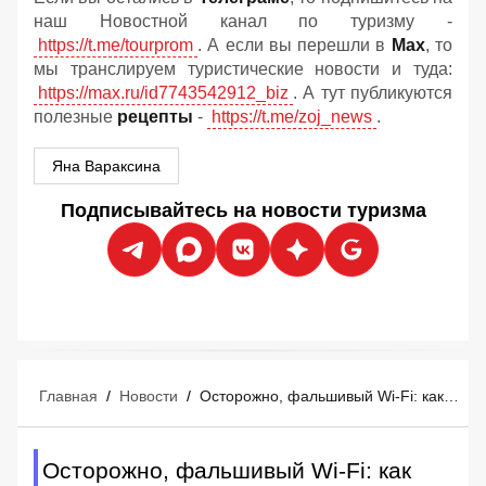
наш Новостной канал по туризму -
https://t.me/tourprom
. А если вы перешли в
Мах
, то
мы транслируем туристические новости и туда:
https://max.ru/id7743542912_biz
. А тут публикуются
полезные
рецепты
-
https://t.me/zoj_news
.
Яна Вараксина
Подписывайтесь на новости туризма
Главная
/
Новости
/
Осторожно, фальшивый Wi-Fi: как хакеры воруют деньги у туристов прямо в отелях
Осторожно, фальшивый Wi-Fi: как