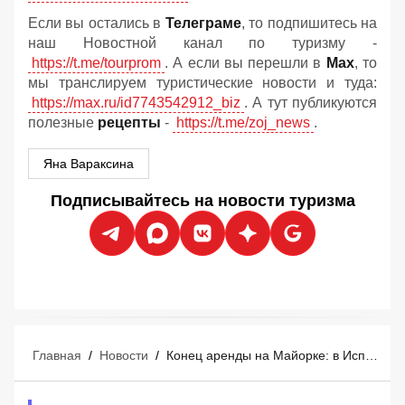
Если вы остались в
Телеграме
, то подпишитесь на
наш Новостной канал по туризму -
https://t.me/tourprom
. А если вы перешли в
Мах
, то
мы транслируем туристические новости и туда:
https://max.ru/id7743542912_biz
. А тут публикуются
полезные
рецепты
-
https://t.me/zoj_news
.
Яна Вараксина
Подписывайтесь на новости туризма
Главная
/
Новости
/
Конец аренды на Майорке: в Испании потребовали полностью запретить Airbnb для туристов