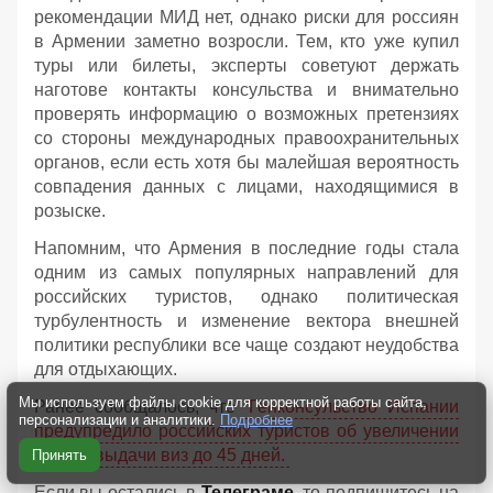
рекомендации МИД нет, однако риски для россиян
в Армении заметно возросли. Тем, кто уже купил
туры или билеты, эксперты советуют держать
наготове контакты консульства и внимательно
проверять информацию о возможных претензиях
со стороны международных правоохранительных
органов, если есть хотя бы малейшая вероятность
совпадения данных с лицами, находящимися в
розыске.
Напомним, что Армения в последние годы стала
одним из самых популярных направлений для
российских туристов, однако политическая
турбулентность и изменение вектора внешней
политики республики все чаще создают неудобства
для отдыхающих.
Мы используем файлы cookie для корректной работы сайта,
Ранее сообщалось, что
Генконсульство Испании
персонализации и аналитики.
Подробнее
предупредило российских туристов об увеличении
сроков выдачи виз до 45 дней.
Принять
Если вы остались в
Телеграме
, то подпишитесь на