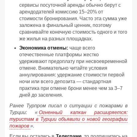
сервисы посуточной аренды обычно берут с
арендодателей комиссию 15–20% от
стоимости бронирования. Часто эта сумма уже
заложена в финальный ценник, поэтому
сравнивайте конечную стоимость одного и того
же жилья на разных площадках.
Экономика отмены:
чаще всего
отечественные платформы жестко
удерживают предоплату при несвоевременной
отмене. Внимательно читайте условия
аннулирования: удержание стоимости первой
ночи или всего депозита — стандартная
практика при отмене брони менее чем за 3–7
дней до заселения.
Ранее Турпром писал о ситуации с пожарами в
Турции: «
Огненный капкан расширяется:
туристам в Турции объявили о новой географии
пожаров
».
Если вы остались в
Телеграме
, то подпишитесь на