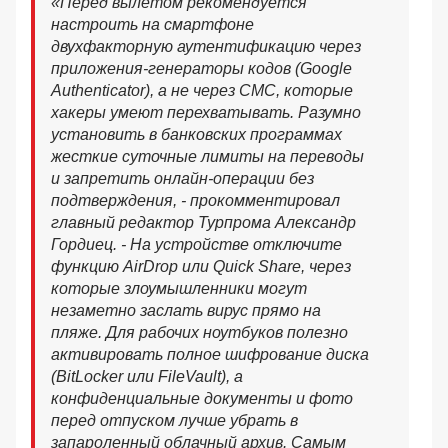
«Перед вылетом рекомендуется
настроить на смартфоне
двухфакторную аутентификацию через
приложения-генераторы кодов (Google
Authenticator), а не через СМС, которые
хакеры умеют перехватывать. Разумно
установить в банковских программах
жесткие суточные лимиты на переводы
и запретить онлайн-операции без
подтверждения, - прокомментировал
главный редактор Турпрома Александр
Гордиец. - На устройстве отключите
функцию AirDrop или Quick Share, через
которые злоумышленники могут
незаметно заслать вирус прямо на
пляже. Для рабочих ноутбуков полезно
активировать полное шифрование диска
(BitLocker или FileVault), а
конфиденциальные документы и фото
перед отпуском лучше убрать в
запароленный облачный архив. Самым