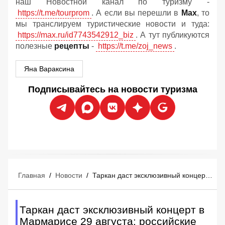
наш Новостной канал по туризму -
https://t.me/tourprom
. А если вы перешли в
Мах
, то
мы транслируем туристические новости и туда:
https://max.ru/id7743542912_biz
. А тут публикуются
полезные
рецепты
-
https://t.me/zoj_news
.
Яна Вараксина
Подписывайтесь на новости туризма
Главная
/
Новости
/
Таркан даст эксклюзивный концерт в Мармарисе 29 августа: российские туристы уже покупают билеты
Таркан даст эксклюзивный концерт в
Мармарисе 29 августа: российские