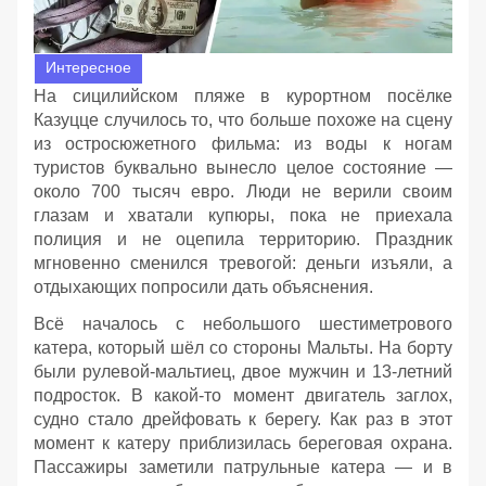
Интересное
На сицилийском пляже в курортном посёлке
Казуцце случилось то, что больше похоже на сцену
из остросюжетного фильма: из воды к ногам
туристов буквально вынесло целое состояние —
около 700 тысяч евро. Люди не верили своим
глазам и хватали купюры, пока не приехала
полиция и не оцепила территорию. Праздник
мгновенно сменился тревогой: деньги изъяли, а
отдыхающих попросили дать объяснения.
Всё началось с небольшого шестиметрового
катера, который шёл со стороны Мальты. На борту
были рулевой‑мальтиец, двое мужчин и 13‑летний
подросток. В какой‑то момент двигатель заглох,
судно стало дрейфовать к берегу. Как раз в этот
момент к катеру приблизилась береговая охрана.
Пассажиры заметили патрульные катера — и в