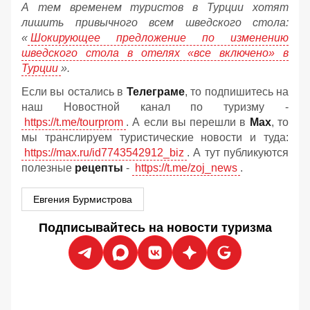
А тем временем туристов в Турции хотят
лишить привычного всем шведского стола:
«
Шокирующее предложение по изменению
шведского стола в отелях «все включено» в
Турции
».
Если вы остались в
Телеграме
, то подпишитесь на
наш Новостной канал по туризму -
https://t.me/tourprom
. А если вы перешли в
Мах
, то
мы транслируем туристические новости и туда:
https://max.ru/id7743542912_biz
. А тут публикуются
полезные
рецепты
-
https://t.me/zoj_news
.
Евгения Бурмистрова
Подписывайтесь на новости туризма