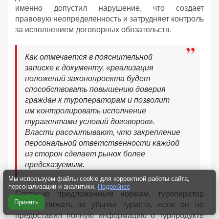
именно допустил нарушение, что создает
правовую неопределенность и затрудняет контроль
за исполнением договорных обязательств.
Как отмечается в пояснительной
записке к документу, «реализация
положений законопроекта будет
способствовать повышению доверия
граждан к туроператорам и позволит
им контролировать исполнение
турагентами условий договоров».
Власти рассчитывают, что закрепление
персональной ответственности каждой
из сторон сделает рынок более
предсказуемым.
Мы используем файлы cookie для корректной работы сайта,
персонализации и аналитики.
Подробнее
Согласно предложенным нормам, туроператор
Принять
будет отвечать за убытки туриста, если он не
предоставил полную информацию о турпродукте