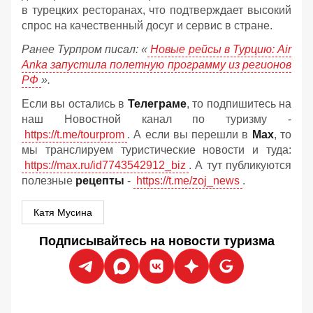
в турецких ресторанах, что подтверждает высокий
спрос на качественный досуг и сервис в стране.
Ранее Турпром писал: «
Новые рейсы в Турцию: Air
Anka запустила полетную программу из регионов
РФ
».
Если вы остались в
Телеграме
, то подпишитесь на
наш Новостной канал по туризму -
https://t.me/tourprom
. А если вы перешли в
Мах
, то
мы транслируем туристические новости и туда:
https://max.ru/id7743542912_biz
. А тут публикуются
полезные
рецепты
-
https://t.me/zoj_news
.
Катя Мусина
Подписывайтесь на новости туризма