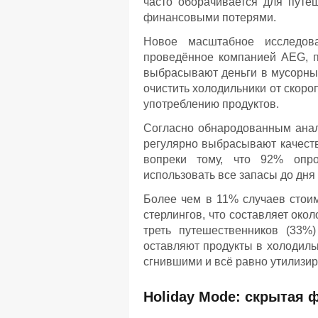
часто оборачивается для пут
финансовыми потерями.
Новое масштабное исследова
проведённое компанией AEG, п
выбрасывают деньги в мусорный
очистить холодильники от скор
употреблению продуктов.
Согласно обнародованным анал
регулярно выбрасывают качеств
вопреки тому, что 92% опро
использовать все запасы до дня
Более чем в 11% случаев стои
стерлингов, что составляет око
треть путешественников (33%
оставляют продукты в холодиль
сгнившими и всё равно утилизир
Holiday Mode: скрытая