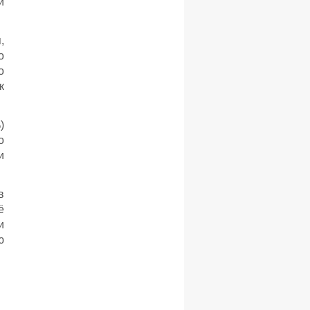
и
,
о
о
к
)
о
и
в
ё
и
ю