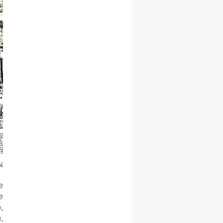
е
е
,
,