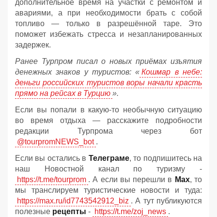
дополнительное время на участки с ремонтом и
авариями, а при необходимости брать с собой
топливо — только в разрешённой таре. Это
поможет избежать стресса и незапланированных
задержек.
Ранее Турпром писал о новых приёмах изъятия
денежных знаков у туристов:
«
Кошмар в небе:
деньги российских туристов воры начали красть
прямо на рейсах в Турцию
».
Если вы попали в какую-то необычную ситуацию
во время отдыха — расскажите подробности
редакции Турпрома через бот
@tourpromNEWS_bot
.
Если вы остались в
Телеграме
, то подпишитесь на
наш Новостной канал по туризму -
https://t.me/tourprom
. А если вы перешли в
Мах
, то
мы транслируем туристические новости и туда:
https://max.ru/id7743542912_biz
. А тут публикуются
полезные
рецепты
-
https://t.me/zoj_news
.