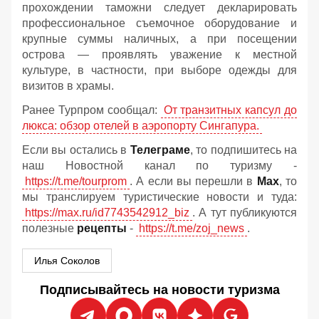
прохождении таможни следует декларировать
профессиональное съемочное оборудование и
крупные суммы наличных, а при посещении
острова — проявлять уважение к местной
культуре, в частности, при выборе одежды для
визитов в храмы.
Ранее Турпром сообщал:
От транзитных капсул до
люкса: обзор отелей в аэропорту Сингапура.
Если вы остались в
Телеграме
, то подпишитесь на
наш Новостной канал по туризму -
https://t.me/tourprom
. А если вы перешли в
Мах
, то
мы транслируем туристические новости и туда:
https://max.ru/id7743542912_biz
. А тут публикуются
полезные
рецепты
-
https://t.me/zoj_news
.
Илья Соколов
Подписывайтесь на новости туризма