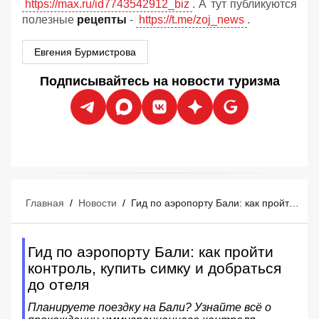
https://max.ru/id7743542912_biz
. А тут публикуются
полезные
рецепты
-
https://t.me/zoj_news
.
Евгения Бурмистрова
Подписывайтесь на новости туризма
Главная
/
Новости
/
Гид по аэропорту Бали: как пройти контроль, купить симку и добраться до отеля
Гид по аэропорту Бали: как пройти
контроль, купить симку и добраться
до отеля
Планируете поездку на Бали? Узнайте всё о