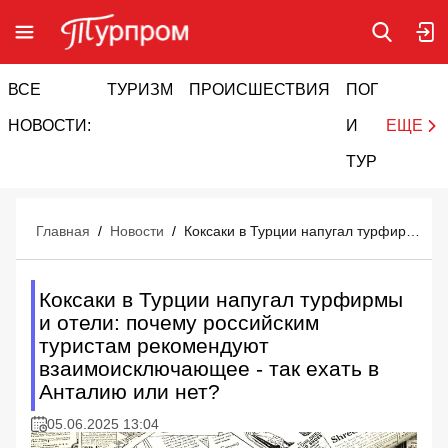
ВСЕ
ТУРИЗМ
ПРОИСШЕСТВИЯ
ПОГОДА
И
НОВОСТИ:
И
ЕЩЕ
ТУРИЗМ
Главная
/
Новости
/
Коксаки в Турции напугал турфирмы и отели: почему российским туристам рекомендуют взаимоисключающее - так ехать в Анталию или нет?
Коксаки в Турции напугал турфирмы
и отели: почему российским
туристам рекомендуют
взаимоисключающее - так ехать в
Анталию или нет?
05.06.2025 13:04