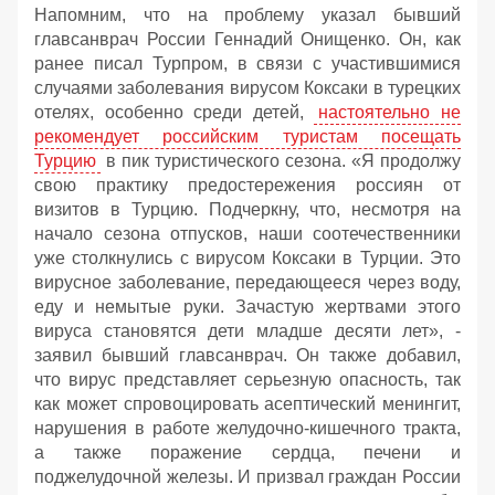
Напомним, что на проблему указал бывший
главсанврач России Геннадий Онищенко. Он, как
ранее писал Турпром, в связи с участившимися
случаями заболевания вирусом Коксаки в турецких
отелях, особенно среди детей,
настоятельно не
рекомендует российским туристам посещать
Турцию
в пик туристического сезона. «Я продолжу
свою практику предостережения россиян от
визитов в Турцию. Подчеркну, что, несмотря на
начало сезона отпусков, наши соотечественники
уже столкнулись с вирусом Коксаки в Турции. Это
вирусное заболевание, передающееся через воду,
еду и немытые руки. Зачастую жертвами этого
вируса становятся дети младше десяти лет», -
заявил бывший главсанврач. Он также добавил,
что вирус представляет серьезную опасность, так
как может спровоцировать асептический менингит,
нарушения в работе желудочно-кишечного тракта,
а также поражение сердца, печени и
поджелудочной железы. И призвал граждан России