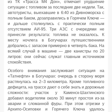
из ТК «Трасса М4 Дон», отмечает ухудшение
ситуации с топливом за последние две недели. Так,
автотуристы, выехавшие в 6:40 из Дивноморска с
полным баком, дозаправились в Горячем Ключе —
и дальше столкнулись с практически полным
отсутствием АИ‑95. Три АЗС с очередями не
принесли результата: топлива не оказалось. К
месту ночлега в Богучарах путешественники
добрались с запасом примерно в четверть бака. На
всякий случай в машине — две канистры по 20
литров: они сейчас служат главным источником
спокойствия.
Особого внимания заслуживает ситуация на
«Татнефти» в Богучарах: очередь в сторону моря
растянулась на 2–3 километра. Кроме топливного
дефицита, на трассе дают о себе знать и дорожные
сложности: участок у Каменск‑Шахтинского
добавил водителям около 30 минут простоя из‑за
аварии и сломанной фуры. При этом отрезки у
Архипо‑Осиповки и Горячего Ключа удалось