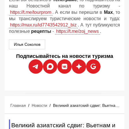
наш Новостной канал по туризму -
https://t.me/tourprom
. А если вы перешли в
Мах
, то
мы транслируем туристические новости и туда:
https://max.ru/id7743542912_biz
. А тут публикуются
полезные
рецепты
-
https://t.me/zoj_news
.
Илья Соколов
Подписывайтесь на новости туризма
Главная
/
Новости
/
Великий азиатский сдвиг: Вьетнам и Китай забрали себе миллионы туристов из России
Великий азиатский сдвиг: Вьетнам и