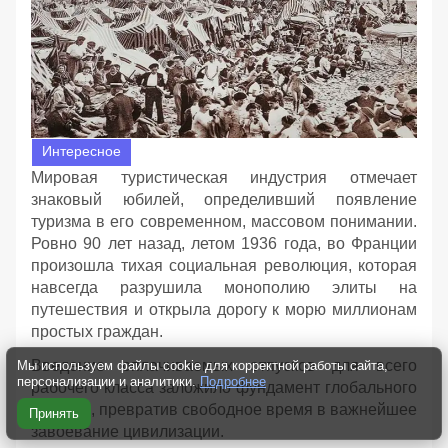
Интересное
Мировая туристическая индустрия отмечает
знаковый юбилей, определивший появление
туризма в его современном, массовом понимании.
Ровно 90 лет назад, летом 1936 года, во Франции
произошла тихая социальная революция, которая
навсегда разрушила монополию элиты на
путешествия и открыла дорогу к морю миллионам
простых граждан.
Введение оплачиваемых отпусков для всего
Мы используем файлы cookie для корректной работы сайта,
персонализации и аналитики.
Подробнее
рабочего класса заложило фундамент глобального
туризма, превратив свободное время в важнейшее
Принять
завоевание цивилизации.