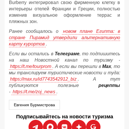
Burberry интегрировал свою фирменную клетку в
интерьеры отелей Франции и Греции, полностью
изменив визуальное оформление террас и
пляжных зон.
Ранее сообщалось о
новом плане Египта: в
стране Пирамид утвердили альтернативную
карту курортов
.
Если вы остались в
Телеграме
, то подпишитесь
на наш Новостной канал по туризму -
https://t.me/tourprom
. А если вы перешли в
Мах
, то
мы транслируем туристические новости и туда:
https://max.ru/id7743542912_biz
. А тут
публикуются полезные
рецепты
-
https://t.me/zoj_news
.
Евгения Бурмистрова
Подписывайтесь на новости туризма