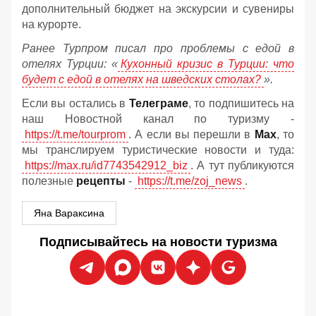
дополнительный бюджет на экскурсии и сувениры
на курорте.
Ранее Турпром писал про проблемы с едой в
отелях Турции: «
Кухонный кризис в Турции: что
будет с едой в отелях на шведских столах?
».
Если вы остались в
Телеграме
, то подпишитесь на
наш Новостной канал по туризму -
https://t.me/tourprom
. А если вы перешли в
Мах
, то
мы транслируем туристические новости и туда:
https://max.ru/id7743542912_biz
. А тут публикуются
полезные
рецепты
-
https://t.me/zoj_news
.
Яна Вараксина
Подписывайтесь на новости туризма