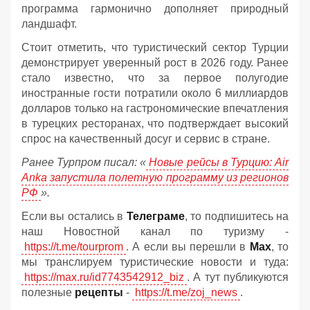
программа гармонично дополняет природный
ландшафт.
Стоит отметить, что туристический сектор Турции
демонстрирует уверенный рост в 2026 году. Ранее
стало известно, что за первое полугодие
иностранные гости потратили около 6 миллиардов
долларов только на гастрономические впечатления
в турецких ресторанах, что подтверждает высокий
спрос на качественный досуг и сервис в стране.
Ранее Турпром писал: «
Новые рейсы в Турцию: Air
Anka запустила полетную программу из регионов
РФ
».
Если вы остались в
Телеграме
, то подпишитесь на
наш Новостной канал по туризму -
https://t.me/tourprom
. А если вы перешли в
Мах
, то
мы транслируем туристические новости и туда:
https://max.ru/id7743542912_biz
. А тут публикуются
полезные
рецепты
-
https://t.me/zoj_news
.