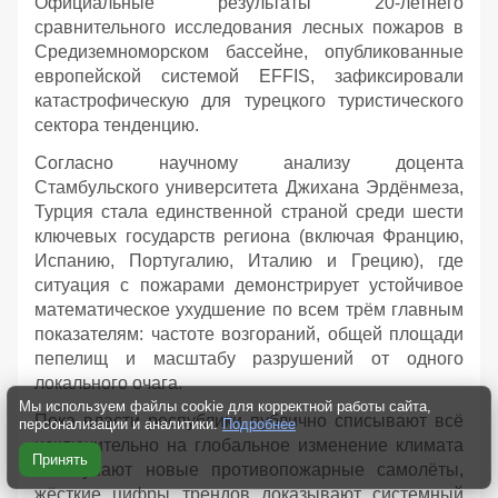
Официальные результаты 20-летнего
сравнительного исследования лесных пожаров в
Средиземноморском бассейне, опубликованные
европейской системой EFFIS, зафиксировали
катастрофическую для турецкого туристического
сектора тенденцию.
Согласно научному анализу доцента
Стамбульского университета Джихана Эрдёнмеза,
Турция стала единственной страной среди шести
ключевых государств региона (включая Францию,
Испанию, Португалию, Италию и Грецию), где
ситуация с пожарами демонстрирует устойчивое
математическое ухудшение по всем трём главным
показателям: частоте возгораний, общей площади
пепелищ и масштабу разрушений от одного
локального очага.
Мы используем файлы cookie для корректной работы сайта,
Пока власти республики публично списывают всё
персонализации и аналитики.
Подробнее
исключительно на глобальное изменение климата
Принять
и закупают новые противопожарные самолёты,
жёсткие цифры трендов доказывают системный