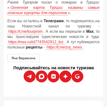
Ранее Турпром писал о пожарах в Турции:
«
Огненная карта Турции: названы самые
опасные курорты для туристов
».
Если вы остались в
Телеграме
, то подпишитесь на
наш Новостной канал по туризму -
https://t.me/tourprom
. А если вы перешли в
Мах
, то
мы транслируем туристические новости и туда:
https://max.ru/id7743542912_biz
. А тут публикуются
полезные
рецепты
-
https://t.me/zoj_news
.
Яна Вараксина
Подписывайтесь на новости туризма