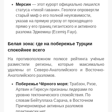
Мерсин
— этот курорт официально лишился
статуса «тихой гавани». Геологи опровергли
старый миф о его полной неуязвимости,
указав на прямую угрозу от проходящего
прямо у его границ гигантского и активного
разлома Эджемиш (Ecemiş Fayı).
Белая зона: где на побережье Турции
спокойнее всего
На противоположном полюсе рейтинга учёные
разместили регионы, которые максимально
удалены от Северо-Анатолийского и Восточно-
Анатолийского разломов.
Побережье Чёрного моря:
Трабзон, Ризе,
Артвин и Гиресун признаны лидерами по
уровню тектонического спокойствия. По
словам Бейтуллаха Сарача, в Восточном
Причерноморье активных разломов
практически нет.