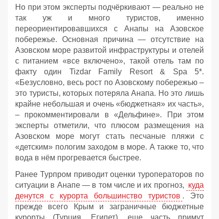
Но при этом эксперты подчёркивают — реально не
так уж и много туристов, именно
переориентировавшихся с Анапы на Азовское
побережье. Основная причина — отсутствие на
Азовском море развитой инфраструктуры и отелей
с питанием «все включено», такой отель там по
факту один Tizdar Family Resort & Spa 5*.
«Безусловно, весь рост по Азовскому побережью –
это туристы, которых потеряла Анапа. Но это лишь
крайне небольшая и очень «бюджетная» их часть»,
– прокомментировали в «Дельфине». При этом
эксперты отметили, что плюсом размещения на
Азовском море могут стать песчаные пляжи с
«детским» пологим заходом в море. А также то, что
вода в нём прогревается быстрее.
Ранее Турпром приводит оценки туроператоров по
ситуации в Анапе — в том числе и их прогноз,
куда
денутся с курорта большинство туристов
. Это
прежде всего Крым и заграничные бюджетные
курорты (Турция, Египет), еще часть примут