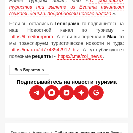
Ранее Турпром писал, что «
С российских
туристов при вылете из Египта начинают
взимать деньги: подробности нового налога
».
Если вы остались в
Телеграме
, то подпишитесь на
наш Новостной канал по туризму -
https://t.me/tourprom
. А если вы перешли в
Мах
, то
мы транслируем туристические новости и туда:
https://max.ru/id7743542912_biz
. А тут публикуются
полезные
рецепты
-
https://t.me/zoj_news
.
Яна Вараксина
Подписывайтесь на новости туризма
Главная
/
Новости
/
Сейсмологи назвали самые безопасные и опасные курорты в Турции