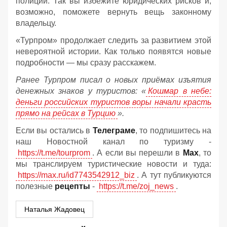
полиции. Так вы избежите юридических рисков и,
возможно, поможете вернуть вещь законному
владельцу.
«Турпром» продолжает следить за развитием этой
невероятной истории. Как только появятся новые
подробности — мы сразу расскажем.
Ранее Турпром писал о новых приёмах изъятия
денежных знаков у туристов:
«
Кошмар в небе:
деньги российских туристов воры начали красть
прямо на рейсах в Турцию
».
Если вы остались в
Телеграме
, то подпишитесь на
наш Новостной канал по туризму -
https://t.me/tourprom
. А если вы перешли в
Мах
, то
мы транслируем туристические новости и туда:
https://max.ru/id7743542912_biz
. А тут публикуются
полезные
рецепты
-
https://t.me/zoj_news
.
Наталья Жадовец