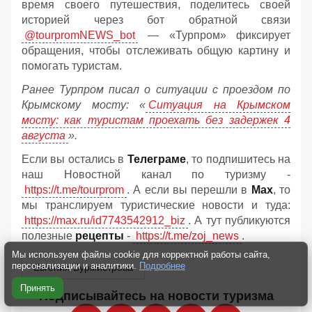
время своего путешествия, поделитесь своей
историей через бот обратной связи
@tourpromNEWS_bot
— «Турпром» фиксирует
обращения, чтобы отслеживать общую картину и
помогать туристам.
Ранее Турпром писал о ситуации с проездом по
Крымскому мосту:
«
Ситуация на Крымском
мосту: как туристам проехать без задержек 4
августа
».
Если вы остались в
Телеграме
, то подпишитесь на
наш Новостной канал по туризму -
https://t.me/tourprom
. А если вы перешли в
Мах
, то
мы транслируем туристические новости и туда:
https://max.ru/id7743542912_biz
. А тут публикуются
полезные
рецепты
-
https://t.me/zoj_news
.
Мы используем файлы cookie для корректной работы сайта,
персонализации и аналитики.
Подробнее
Евгения Бурмистрова
Принять
Подписывайтесь на новости туризма