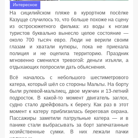
Интересное
На сицилийском пляже в курортном посёлке
Казуцце случилось то, что больше похоже на сцену
из остросюжетного фильма: из воды к ногам
туристов буквально вынесло целое состояние —
около 700 тысяч евро. Люди не верили своим
глазам и хватали купюры, пока не приехала
полиция и не оцепила территорию. Праздник
мгновенно сменился тревогой: деньги изъяли, а
отдыхающих попросили дать объяснения.
Всё началось с небольшого шестиметрового
катера, который шёл со стороны Мальты. На борту
были рулевой‑мальтиец, двое мужчин и 13‑летний
подросток. В какой‑то момент двигатель заглох,
судно стало дрейфовать к берегу. Как раз в этот
момент к катеру приблизилась береговая охрана.
Пассажиры заметили патрульные катера — и в
панике стали выбрасывать за борт запечатанные
хозяйственные сумки. В них лежали пачки