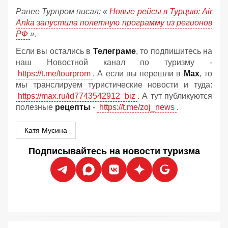
Ранее Турпром писал: «
Новые рейсы в Турцию: Air
Anka запустила полетную программу из регионов
РФ
».
Если вы остались в
Телеграме
, то подпишитесь на
наш Новостной канал по туризму -
https://t.me/tourprom
. А если вы перешли в
Мах
, то
мы транслируем туристические новости и туда:
https://max.ru/id7743542912_biz
. А тут публикуются
полезные
рецепты
-
https://t.me/zoj_news
.
Катя Мусина
Подписывайтесь на новости туризма