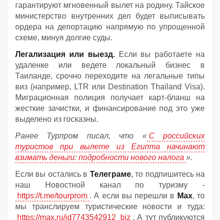
гарантируют мгновенный вылет на родину. Тайское
министерство внутренних дел будет выписывать
ордера на депортацию напрямую по упрощенной
схеме, минуя долгие суды.
Легализация или выезд.
Если вы работаете на
удаленке или ведете локальный бизнес в
Таиланде, срочно переходите на легальные типы
виз (например, LTR или Destination Thailand Visa).
Миграционная полиция получает карт-бланш на
жесткие зачистки, и финансирование под это уже
выделено из госказны.
Ранее Турпром писал, что «
С российских
туристов при вылете из Египта начинают
взимать деньги: подробности нового налога
».
Если вы остались в
Телеграме
, то подпишитесь на
наш Новостной канал по туризму -
https://t.me/tourprom
. А если вы перешли в
Мах
, то
мы транслируем туристические новости и туда:
https://max.ru/id7743542912_biz
. А тут публикуются