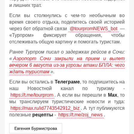
и лишних трат.
Если вы столкнулись с чем-то необычным во
время своего отдыха, поделитесь своей историей
через бот обратной связи
@tourpromNEWS_bot
—
«Турпром» фиксирует обращения, чтобы
отслеживать общую картину и помогать туристам.
Ранее Турпром писал о задержках рейсов в Сочи:
«
Аэропорт Сочи закрыли на прием и вылет
вечером 6 августа из-за угрозы атаки БПЛА: чего
ждать туристам
».
Если вы остались в
Телеграме
, то подпишитесь на
наш Новостной канал по туризму -
https://t.me/tourprom
. А если вы перешли в
Мах
, то
мы транслируем туристические новости и туда:
https://max.ru/id7743542912_biz
. А тут публикуются
полезные
рецепты
-
https://t.me/zoj_news
.
Евгения Бурмистрова