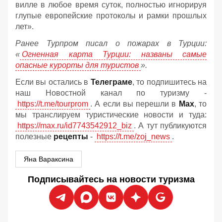
вилле в любое время суток, полностью игнорируя
глупые европейские протоколы и рамки прошлых
лет».
Ранее Турпром писал о пожарах в Турции:
«
Огненная карта Турции: названы самые
опасные курорты для туристов
».
Если вы остались в
Телеграме
, то подпишитесь на
наш Новостной канал по туризму -
https://t.me/tourprom
. А если вы перешли в
Мах
, то
мы транслируем туристические новости и туда:
https://max.ru/id7743542912_biz
. А тут публикуются
полезные
рецепты
-
https://t.me/zoj_news
.
Яна Вараксина
Подписывайтесь на новости туризма