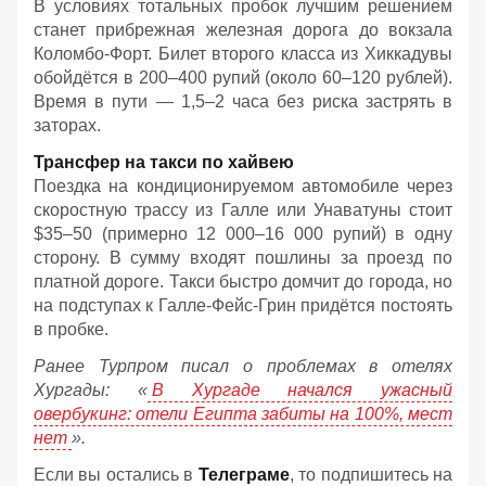
В условиях тотальных пробок лучшим решением
станет прибрежная железная дорога до вокзала
Коломбо-Форт. Билет второго класса из Хиккадувы
обойдётся в 200–400 рупий (около 60–120 рублей).
Время в пути — 1,5–2 часа без риска застрять в
заторах.
Трансфер на такси по хайвею
Поездка на кондиционируемом автомобиле через
скоростную трассу из Галле или Унаватуны стоит
$35–50 (примерно 12 000–16 000 рупий) в одну
сторону. В сумму входят пошлины за проезд по
платной дороге. Такси быстро домчит до города, но
на подступах к Галле-Фейс-Грин придётся постоять
в пробке.
Ранее Турпром писал о проблемах в отелях
Хургады: «
В Хургаде начался ужасный
овербукинг: отели Египта забиты на 100%, мест
нет
».
Если вы остались в
Телеграме
, то подпишитесь на