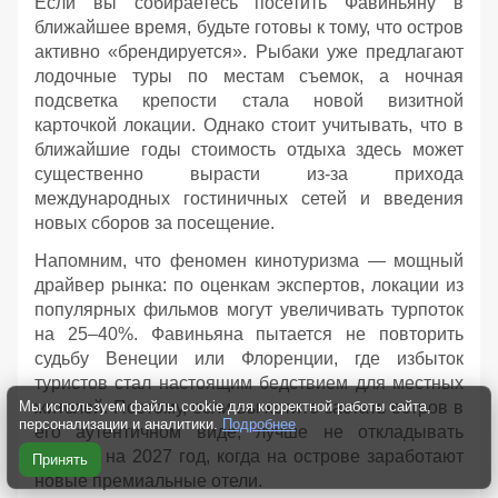
Если вы собираетесь посетить Фавиньяну в
ближайшее время, будьте готовы к тому, что остров
активно «брендируется». Рыбаки уже предлагают
лодочные туры по местам съемок, а ночная
подсветка крепости стала новой визитной
карточкой локации. Однако стоит учитывать, что в
ближайшие годы стоимость отдыха здесь может
существенно вырасти из-за прихода
международных гостиничных сетей и введения
новых сборов за посещение.
Напомним, что феномен кинотуризма — мощный
драйвер рынка: по оценкам экспертов, локации из
популярных фильмов могут увеличивать турпоток
на 25–40%. Фавиньяна пытается не повторить
судьбу Венеции или Флоренции, где избыток
туристов стал настоящим бедствием для местных
Мы используем файлы cookie для корректной работы сайта,
жителей. Поэтому, если вы хотите застать остров в
персонализации и аналитики.
Подробнее
его аутентичном виде, лучше не откладывать
поездку на 2027 год, когда на острове заработают
Принять
новые премиальные отели.