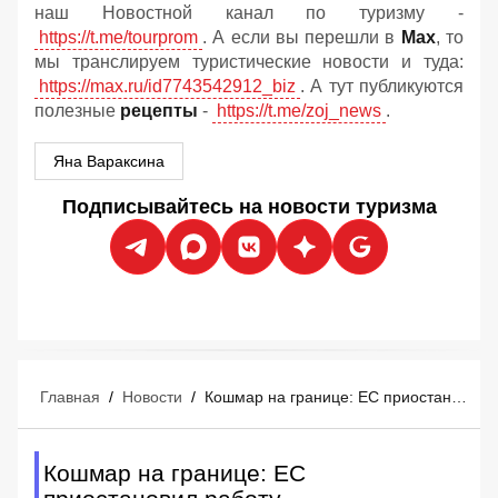
наш Новостной канал по туризму -
https://t.me/tourprom
. А если вы перешли в
Мах
, то
мы транслируем туристические новости и туда:
https://max.ru/id7743542912_biz
. А тут публикуются
полезные
рецепты
-
https://t.me/zoj_news
.
Яна Вараксина
Подписывайтесь на новости туризма
Главная
/
Новости
/
Кошмар на границе: ЕС приостановил работу биометрической системы контроля из-за очередей в аэропортах
Кошмар на границе: ЕС