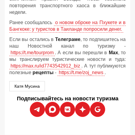
повторения транспортного хаоса в ближайшие
недели.
Ранее сообщалось
о новом оброке на Пхукете и в
Бангкоке: у туристов в Таиланде попросили денег.
Если вы остались в
Телеграме
, то подпишитесь на
наш Новостной канал по туризму -
https://t.me/tourprom
. А если вы перешли в
Мах
, то
мы транслируем туристические новости и туда:
https://max.ru/id7743542912_biz
. А тут публикуются
полезные
рецепты
-
https://t.me/zoj_news
.
Катя Мусина
Подписывайтесь на новости туризма