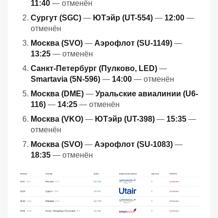
11:40
— отменён
Сургут (SGC)
—
ЮТэйр (UT-554)
—
12:00
—
отменён
Москва (SVO)
—
Аэрофлот (SU-1149)
—
13:25
— отменён
Санкт-Петербург (Пулково, LED)
—
Smartavia (5N-596)
—
14:00
— отменён
Москва (DME)
—
Уральские авиалинии (U6-
116)
—
14:25
— отменён
Москва (VKO)
—
ЮТэйр (UT-398)
—
15:35
—
отменён
Москва (SVO)
—
Аэрофлот (SU-1083)
—
18:35
— отменён