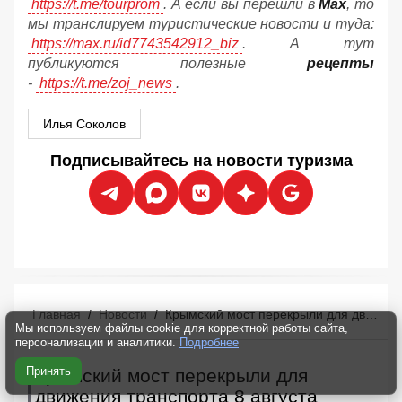
https://t.me/tourprom
. А если вы перешли в
Мах
, то
мы транслируем туристические новости и туда:
https://max.ru/id7743542912_biz
. А тут
публикуются полезные
рецепты
-
https://t.me/zoj_news
.
Илья Соколов
Подписывайтесь на новости туризма
Главная
/
Новости
/
Крымский мост перекрыли для движения транспорта 8 августа
Мы используем файлы cookie для корректной работы сайта,
персонализации и аналитики.
Подробнее
Принять
Крымский мост перекрыли для
движения транспорта 8 августа