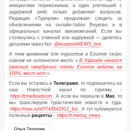
инициативе перевозчиков, а один улетевший с
задержкой рейс только добавляет вопросов.
Редакция «Турпром» продолжает следить за
обновлениями на онлайн‑табло Внуково и в
официальных каналах авиакомпаний. Если вы
столкнулись с отменой или задержкой — делитесь
деталями через бот
@tourpromNEWS_bot
.
А тем временем для туристов в Египте скоро
совсем не останется мест: «
В Хургаде начался
ужасный овербукинг: отели Египта забиты на
100%, мест нет
».
Если вы остались в
Телеграме
, то подпишитесь на
наш Новостной канал по туризму -
https://t.me/tourprom
. А если вы перешли в
Мах
, то
мы транслируем туристические новости и туда:
https://max.ru/id7743542912_biz
. А тут публикуются
полезные
рецепты
-
https://t.me/zoj_news
.
Ольга Тихонова