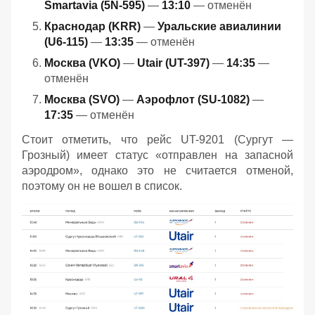
Smartavia (5N-595)
—
13:10
— отменён
Краснодар (KRR)
—
Уральские авиалинии
(U6-115)
—
13:35
— отменён
Москва (VKO)
—
Utair (UT-397)
—
14:35
—
отменён
Москва (SVO)
—
Аэрофлот (SU-1082)
—
17:35
— отменён
Стоит отметить, что рейс UT-9201 (Сургут —
Грозный) имеет статус «отправлен на запасной
аэродром», однако это не считается отменой,
поэтому он не вошел в список.