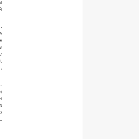
м
й
ь
е
е
е
е
,
,
-
и
и
з
о
,