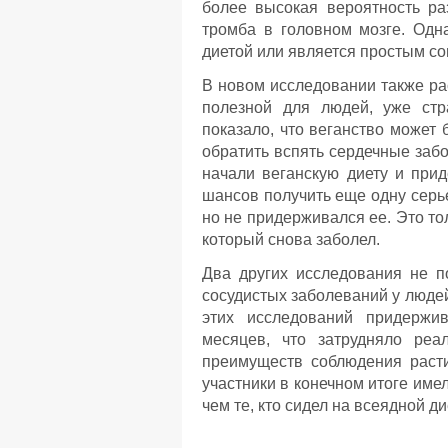
более высокая вероятность ра
тромба в головном мозге. Одна
диетой или является простым с
В новом исследовании также ра
полезной для людей, уже ст
показало, что веганство может
обратить вспять сердечные заб
начали веганскую диету и при
шансов получить еще одну серье
но не придерживался ее. Это тол
который снова заболел.
Два других исследования не п
сосудистых заболеваний у людей
этих исследований придержи
месяцев, что затрудняло реа
преимуществ соблюдения расти
участники в конечном итоге име
чем те, кто сидел на всеядной ди