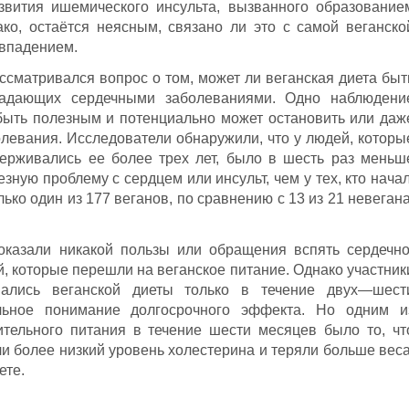
звития ишемического инсульта, вызванного образование
ко, остаётся неясным, связано ли это с самой веганско
овпадением.
ссматривался вопрос о том, может ли веганская диета быт
радающих сердечными заболеваниями. Одно наблюдени
 быть полезным и потенциально может остановить или даж
олевания. Исследователи обнаружили, что у людей, которы
держивались ее более трех лет, было в шесть раз меньш
зную проблему с сердцем или инсульт, чем у тех, кто начал
ько один из 177 веганов, по сравнению с 13 из 21 невегана
оказали никакой пользы или обращения вспять сердечно
, которые перешли на веганское питание. Однако участник
вались веганской диеты только в течение двух—шест
льное понимание долгосрочного эффекта. Но одним и
тельного питания в течение шести месяцев было то, чт
ли более низкий уровень холестерина и теряли больше веса
ете.