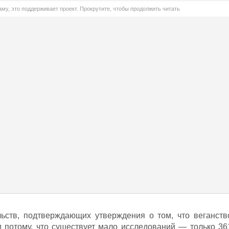
му, это поддерживает проект. Прокрутите, чтобы продолжить читать
льств, подтверждающих утверждения о том, что веганств
и потому, что существует мало исследований — только 36