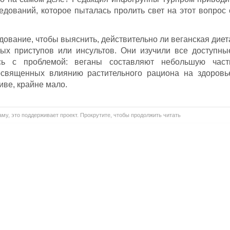
едований, которое пыталась пролить свет на этот вопрос 
дование, чтобы выяснить, действительно ли веганская диет
ных приступов или инсультов. Они изучили все доступны
ись с проблемой: веганы составляют небольшую част
освященных влиянию растительного рациона на здоровь
иве, крайне мало.
му, это поддерживает проект. Прокрутите, чтобы продолжить читать