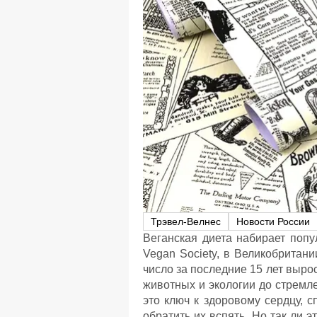
Трэвел-Велнес
Новости России
Веганская диета набирает попу
Vegan Society, в Великобритан
число за последние 15 лет выро
животных и экологии до стремле
это ключ к здоровому сердцу, 
обратить их вспять. Но так ли