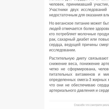
человек, принимавший участие
Участники двух исследований
недостаточным для оказания вли
Но веганское питание может бы
людей отмечается более здоров
кто потребляет молочные продук
рак, сахарный диабет или повы
сердца, ведущей причины смерт
исследовании.
Растительную диету связывают
снижение веса, понижение арте
четко не сформирована, чело
питательных витаминов и ми
определенных омега-3 жирных ки
что они не обеспечиваю сердц
артериального давления и серде
Спасибо что смотрите рекла