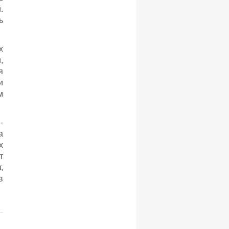
.
ь
х
,
я
и
м
-
а
х
т
,
в