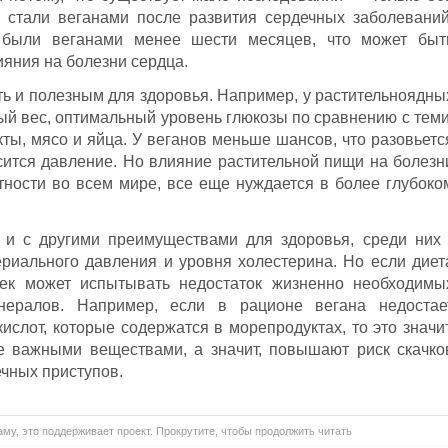
, стали веганами после развития сердечных заболеваний
 были веганами менее шести месяцев, что может быт
яния на болезни сердца.
ть и полезным для здоровья. Например, у растительноядны
ый вес, оптимальный уровень глюкозы по сравнению с теми
ты, мясо и яйца. У веганов меньше шансов, что разовьетс
сится давление. Но влияние растительной пищи на болезн
ности во всем мире, все еще нуждается в более глубоко
 и с другими преимуществами для здоровья, среди них 
риального давления и уровня холестерина. Но если диет
век может испытывать недостаток жизненно необходимы
нералов. Например, если в рационе вегана недостае
слот, которые содержатся в морепродуктах, то это значит
е важными веществами, а значит, повышают риск скачко
чных приступов.
му, это поддерживает проект. Прокрутите, чтобы продолжить читать