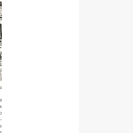
м
х
о
–
е
т