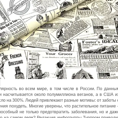
лярность во всем мире, в том числе в России. По данны
ии насчитывается около полумиллиона веганов, а в США и
сло на 300%. Людей привлекают разные мотивы: от заботы 
ния похудеть. Многие уверены, что растительное питание 
способный не только предотвратить заболевания, но и даж
 это на самом деле? Редакция инфогруппы Турпром приводи