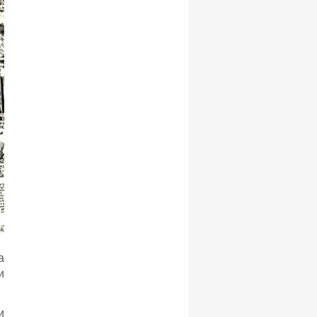
а
и
и