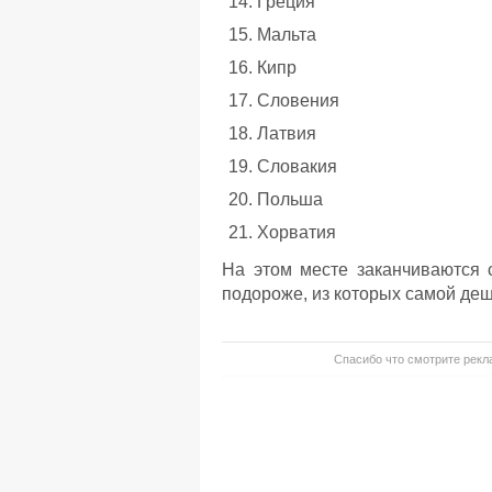
Греция
Мальта
Кипр
Словения
Латвия
Словакия
Польша
Хорватия
На этом месте заканчиваются 
подороже, из которых самой деш
Спасибо что смотрите рекла