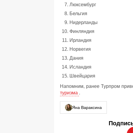
Люксембург
Бельгия
Нидерланды
Финляндия
Ирландия
Норвегия
Дания
Исландия
Швейцария
Напомним, ранее Турпром прив
туризма
.
Яна Вараксина
Подписы