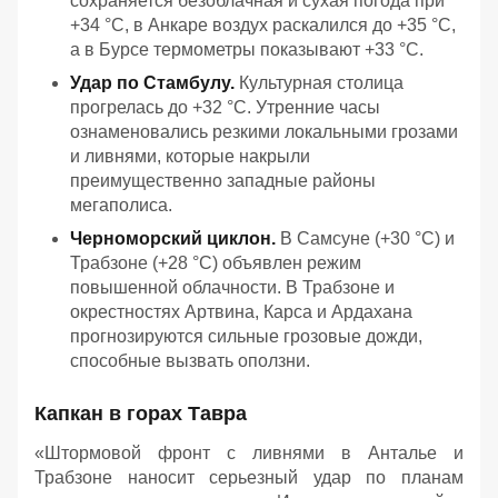
сохраняется безоблачная и сухая погода при
+34 °C, в Анкаре воздух раскалился до +35 °C,
а в Бурсе термометры показывают +33 °C.
Удар по Стамбулу.
Культурная столица
прогрелась до +32 °C. Утренние часы
ознаменовались резкими локальными грозами
и ливнями, которые накрыли
преимущественно западные районы
мегаполиса.
Черноморский циклон.
В Самсуне (+30 °C) и
Трабзоне (+28 °C) объявлен режим
повышенной облачности. В Трабзоне и
окрестностях Артвина, Карса и Ардахана
прогнозируются сильные грозовые дожди,
способные вызвать оползни.
Капкан в горах Тавра
«Штормовой фронт с ливнями в Анталье и
Трабзоне наносит серьезный удар по планам