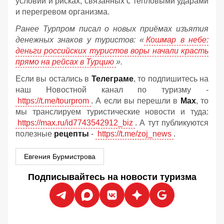
условий и рисках, связанных с тепловыми ударами
и перегревом организма.
Ранее Турпром писал о новых приёмах изъятия
денежных знаков у туристов:
«
Кошмар в небе:
деньги российских туристов воры начали красть
прямо на рейсах в Турцию
».
Если вы остались в
Телеграме
, то подпишитесь на
наш Новостной канал по туризму -
https://t.me/tourprom
. А если вы перешли в
Мах
, то
мы транслируем туристические новости и туда:
https://max.ru/id7743542912_biz
. А тут публикуются
полезные
рецепты
-
https://t.me/zoj_news
.
Евгения Бурмистрова
Подписывайтесь на новости туризма