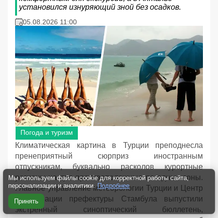
установился изнуряющий зной без осадков.
05.08.2026 11:00
Погода и туризм
Климатическая картина в Турции преподнесла
пренеприятный сюрприз иностранным
отпускникам, буквально расколов курортные
регионы на две противоположные погодные зоны.
Мы используем файлы cookie для корректной работы сайта,
персонализации и аналитики.
Подробнее
Главное управление метеорологии Турции и Центр
координации префектуры Стамбула выпустили
Принять
экстренный синоптический бюллетень,