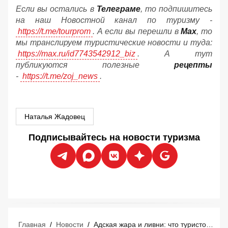
Если вы остались в
Телеграме
, то подпишитесь
на наш Новостной канал по туризму -
https://t.me/tourprom
. А если вы перешли в
Мах
, то
мы транслируем туристические новости и туда:
https://max.ru/id7743542912_biz
. А тут
публикуются полезные
рецепты
-
https://t.me/zoj_news
.
Наталья Жадовец
Подписывайтесь на новости туризма
Главная
/
Новости
/
Адская жара и ливни: что туристов ждёт в Турции