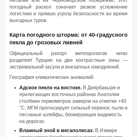
Анталье или на Черноморском побережье, этот
погодный раскол означает резкое усложнение
логистики и прямую угрозу безопасности во время
выездных туров.
Карта погодного шторма: от 40-градусного
пекла до грозовых ливней
Официальный рапорт метеорологов четко
разделяет Турцию на две контрастные зоны —
экстремальной засухи и внезапных наводнений.
География климатических аномалий:
Адское пекло на востоке.
В Диярбакыре и
прилегающих восточных районах Анатолии
столбики термометров замерли на отметке +40
°C. МГМ прогнозирует сильный перенос пыли и
песчаные шлейфы, блокирующие видимость
на дорогах.
Влажный зной в мегаполисах.
В Измире