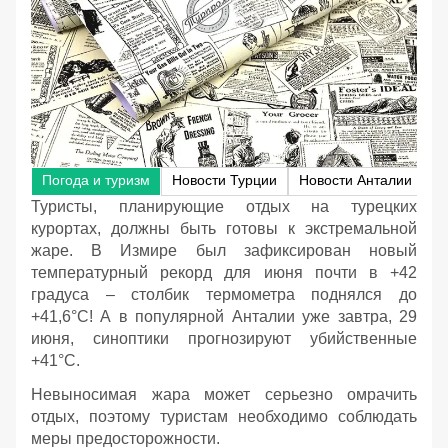
Погода и туризм
Новости Турции
Новости Анталии
Н
Туристы, планирующие отдых на турецких
курортах, должны быть готовы к экстремальной
жаре. В Измире был зафиксирован новый
температурный рекорд для июня почти в +42
градуса – столбик термометра поднялся до
+41,6°С! А в популярной Анталии уже завтра, 29
июня, синоптики прогнозируют убийственные
+41°С.
Невыносимая жара может серьезно омрачить
отдых, поэтому туристам необходимо соблюдать
меры предосторожности.