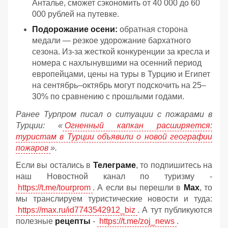
Анталье, сможет сэкономить от 40 000 до 60
000 рублей на путевке.
Подорожание осени:
обратная сторона
медали — резкое удорожание бархатного
сезона. Из-за жесткой конкуренции за кресла и
номера с нахлынувшими на осенний период
европейцами, цены на туры в Турцию и Египет
на сентябрь–октябрь могут подскочить на 25–
30% по сравнению с прошлыми годами.
Ранее Турпром писал о ситуации с пожарами в
Турции: «
Огненный капкан расширяется:
туристам в Турции объявили о новой географии
пожаров
».
Если вы остались в
Телеграме
, то подпишитесь на
наш Новостной канал по туризму -
https://t.me/tourprom
. А если вы перешли в
Мах
, то
мы транслируем туристические новости и туда:
https://max.ru/id7743542912_biz
. А тут публикуются
полезные
рецепты
-
https://t.me/zoj_news
.