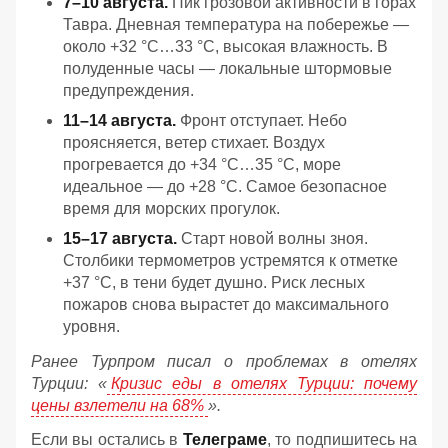
7–10 августа.
Пик грозовой активности в горах
Тавра. Дневная температура на побережье —
около +32 °C…33 °C, высокая влажность. В
полуденные часы — локальные штормовые
предупреждения.
11–14 августа.
Фронт отступает. Небо
проясняется, ветер стихает. Воздух
прогревается до +34 °C…35 °C, море
идеальное — до +28 °C. Самое безопасное
время для морских прогулок.
15–17 августа.
Старт новой волны зноя.
Столбики термометров устремятся к отметке
+37 °C, в тени будет душно. Риск лесных
пожаров снова вырастет до максимального
уровня.
Ранее Турпром писал о проблемах в отелях
Турции: «
Кризис еды в отелях Турции: почему
цены взлетели на 68%
».
Если вы остались в
Телеграме
, то подпишитесь на