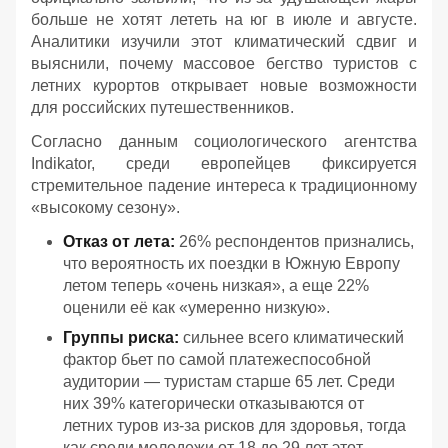
больше не хотят лететь на юг в июле и августе.
Аналитики изучили этот климатический сдвиг и
выяснили, почему массовое бегство туристов с
летних курортов открывает новые возможности
для российских путешественников.
Согласно данным социологического агентства
Indikator, среди европейцев фиксируется
стремительное падение интереса к традиционному
«высокому сезону».
Отказ от лета:
26% респондентов признались,
что вероятность их поездки в Южную Европу
летом теперь «очень низкая», а еще 22%
оценили её как «умеренно низкую».
Группы риска:
сильнее всего климатический
фактор бьет по самой платежеспособной
аудитории — туристам старше 65 лет. Среди
них 39% категорически отказываются от
летних туров из-за рисков для здоровья, тогда
как среди молодежи от 18 до 29 лет этот