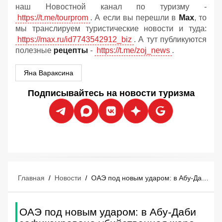
наш Новостной канал по туризму -
https://t.me/tourprom
. А если вы перешли в
Мах
, то
мы транслируем туристические новости и туда:
https://max.ru/id7743542912_biz
. А тут публикуются
полезные
рецепты
-
https://t.me/zoj_news
.
Яна Вараксина
Подписывайтесь на новости туризма
Главная
/
Новости
/
ОАЭ под новым ударом: в Абу-Даби зафиксирована убийственная жара +51°C
ОАЭ под новым ударом: в Абу-Даби