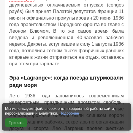
двухнедельных оплачиваемых отпусках (congés
payés) был принят Палатой депутатов Франции 11
июня и официально промульгирован 20 июня 1936
года правительством Народного фронта во главе с
Леоном Блюмом. В то же самое время была
введена и революционная 40-часовая рабочая
неделя. Декреты, вступившие в силу 1 августа 1936
года, позволили сотням тысяч фабричных рабочих
впервые в жизни отправиться на отдых, оставаясь
при этом при зарплате.
Эра «Lagrange»: когда поезда штурмовали
ради моря
Лето 1936 года запомнилось современникам
невероятным, праздничным ароматом свободы,
охватившим всю страну. Поскольку обычные
Мы используем файлы cookie для корректной работы сайта,
персонализации и аналитики.
Подробнее
железнодорожные билеты были слишком дороги
для вчерашних рабочих, секретарь по организации
Принять
досуга и спорта Лео Лагранж провел жесткие