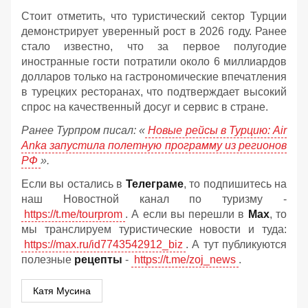
Стоит отметить, что туристический сектор Турции
демонстрирует уверенный рост в 2026 году. Ранее
стало известно, что за первое полугодие
иностранные гости потратили около 6 миллиардов
долларов только на гастрономические впечатления
в турецких ресторанах, что подтверждает высокий
спрос на качественный досуг и сервис в стране.
Ранее Турпром писал: «
Новые рейсы в Турцию: Air
Anka запустила полетную программу из регионов
РФ
».
Если вы остались в
Телеграме
, то подпишитесь на
наш Новостной канал по туризму -
https://t.me/tourprom
. А если вы перешли в
Мах
, то
мы транслируем туристические новости и туда:
https://max.ru/id7743542912_biz
. А тут публикуются
полезные
рецепты
-
https://t.me/zoj_news
.
Катя Мусина