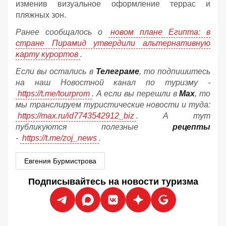
изменив визуальное оформление террас и
пляжных зон.
Ранее сообщалось о
новом плане Египта: в
стране Пирамид утвердили альтернативную
карту курортов
.
Если вы остались в
Телеграме
, то подпишитесь
на наш Новостной канал по туризму -
https://t.me/tourprom
. А если вы перешли в
Мах
, то
мы транслируем туристические новости и туда:
https://max.ru/id7743542912_biz
. А тут
публикуются полезные
рецепты
-
https://t.me/zoj_news
.
Евгения Бурмистрова
Подписывайтесь на новости туризма