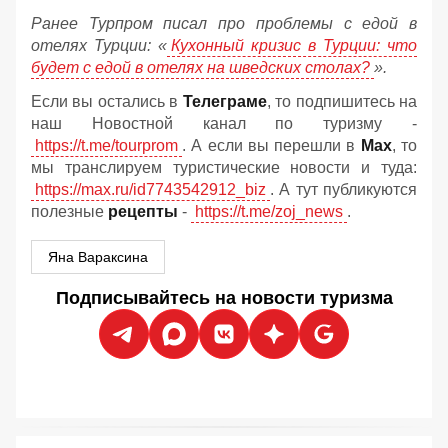
Ранее Турпром писал про проблемы с едой в
отелях Турции: «
Кухонный кризис в Турции: что
будет с едой в отелях на шведских столах?
».
Если вы остались в
Телеграме
, то подпишитесь на
наш Новостной канал по туризму -
https://t.me/tourprom
. А если вы перешли в
Мах
, то
мы транслируем туристические новости и туда:
https://max.ru/id7743542912_biz
. А тут публикуются
полезные
рецепты
-
https://t.me/zoj_news
.
Яна Вараксина
Подписывайтесь на новости туризма