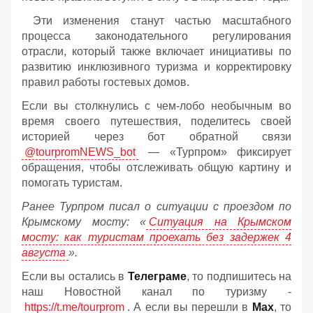
Эти изменения станут частью масштабного
процесса законодательного регулирования
отрасли, который также включает инициативы по
развитию инклюзивного туризма и корректировку
правил работы гостевых домов.
Если вы столкнулись с чем-лобо необычным во
время своего путешествия, поделитесь своей
историей через бот обратной связи
@tourpromNEWS_bot
— «Турпром» фиксирует
обращения, чтобы отслеживать общую картину и
помогать туристам.
Ранее Турпром писал о ситуации с проездом по
Крымскому мосту:
«
Ситуация на Крымском
мосту: как туристам проехать без задержек 4
августа
».
Если вы остались в
Телеграме
, то подпишитесь на
наш Новостной канал по туризму -
https://t.me/tourprom
. А если вы перешли в
Мах
, то