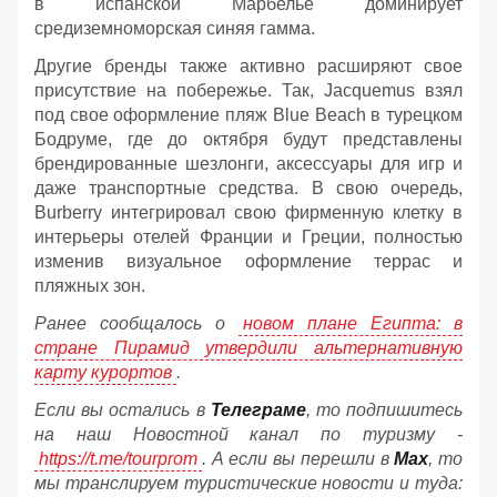
в испанской Марбелье доминирует
средиземноморская синяя гамма.
Другие бренды также активно расширяют свое
присутствие на побережье. Так, Jacquemus взял
под свое оформление пляж Blue Beach в турецком
Бодруме, где до октября будут представлены
брендированные шезлонги, аксессуары для игр и
даже транспортные средства. В свою очередь,
Burberry интегрировал свою фирменную клетку в
интерьеры отелей Франции и Греции, полностью
изменив визуальное оформление террас и
пляжных зон.
Ранее сообщалось о
новом плане Египта: в
стране Пирамид утвердили альтернативную
карту курортов
.
Если вы остались в
Телеграме
, то подпишитесь
на наш Новостной канал по туризму -
https://t.me/tourprom
. А если вы перешли в
Мах
, то
мы транслируем туристические новости и туда: