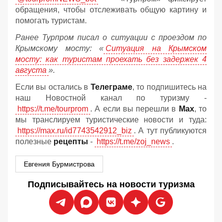
обращения, чтобы отслеживать общую картину и
помогать туристам.
Ранее Турпром писал о ситуации с проездом по
Крымскому мосту:
«
Ситуация на Крымском
мосту: как туристам проехать без задержек 4
августа
».
Если вы остались в
Телеграме
, то подпишитесь на
наш Новостной канал по туризму -
https://t.me/tourprom
. А если вы перешли в
Мах
, то
мы транслируем туристические новости и туда:
https://max.ru/id7743542912_biz
. А тут публикуются
полезные
рецепты
-
https://t.me/zoj_news
.
Евгения Бурмистрова
Подписывайтесь на новости туризма