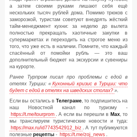
а затем своими руками лишают себя ещё
нескольких тысяч рублей дома. Помимо трюков с
заморозкой, туристам советуют внедрять жёсткий
тайм-менеджмент кухни: за неделю до вылета
полностью прекращать хаотичные закупки в
супермаркетах и переходить на строгое меню из
того, что уже есть в наличии. Помните, что каждый
спасённый от помойки рубль — это ваш
дополнительный бюджет на экскурсии и сувениры
на курорте.
Ранее Турпром писал про проблемы с едой в
отелях Турции: «
Кухонный кризис в Турции: что
будет с едой в отелях на шведских столах?
».
Если вы остались в
Телеграме
, то подпишитесь на
наш Новостной канал по туризму -
https://t.me/tourprom
. А если вы перешли в
Мах
, то
мы транслируем туристические новости и туда:
https://max.ru/id7743542912_biz
. А тут публикуются
полезные
рецепты
-
https://t.me/zoj_news
.