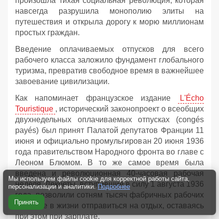
произошла тихая социальная революция, которая
навсегда разрушила монополию элиты на
путешествия и открыла дорогу к морю миллионам
простых граждан.
Введение оплачиваемых отпусков для всего
рабочего класса заложило фундамент глобального
туризма, превратив свободное время в важнейшее
завоевание цивилизации.
Как напоминает французское издание
L'Écho
Touristique
, исторический законопроект о всеобщих
двухнедельных оплачиваемых отпусках (congés
payés) был принят Палатой депутатов Франции 11
июня и официально промульгирован 20 июня 1936
года правительством Народного фронта во главе с
Леоном Блюмом. В то же самое время была
введена и революционная 40-часовая рабочая
Мы используем файлы cookie для корректной работы сайта,
неделя. Декреты, вступившие в силу 1 августа 1936
персонализации и аналитики.
Подробнее
года, позволили сотням тысяч фабричных рабочих
Принять
впервые в жизни отправиться на отдых, оставаясь
при этом при зарплате.