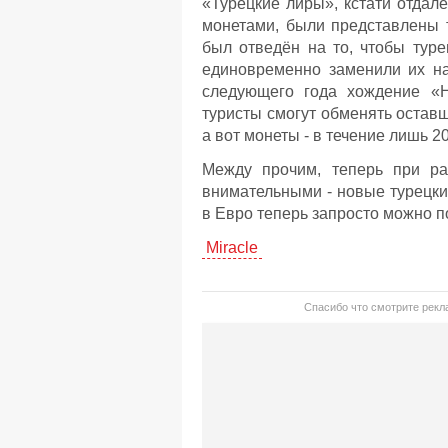
«Турецкие лиры», кстати отда
монетами, были представлены т
был отведён на то, чтобы тур
единовременно заменили их на
следующего года хождение «Н
туристы смогут обменять оставш
а вот монеты - в течение лишь 20
Между прочим, теперь при ра
внимательными - новые турецки
в Евро теперь запросто можно п
Miracle
Спасибо что смотрите рекла