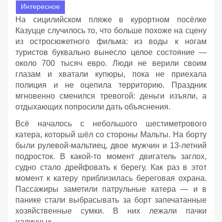
Интересное
На сицилийском пляже в курортном посёлке
Казуцце случилось то, что больше похоже на сцену
из остросюжетного фильма: из воды к ногам
туристов буквально вынесло целое состояние —
около 700 тысяч евро. Люди не верили своим
глазам и хватали купюры, пока не приехала
полиция и не оцепила территорию. Праздник
мгновенно сменился тревогой: деньги изъяли, а
отдыхающих попросили дать объяснения.
Всё началось с небольшого шестиметрового
катера, который шёл со стороны Мальты. На борту
были рулевой‑мальтиец, двое мужчин и 13‑летний
подросток. В какой‑то момент двигатель заглох,
судно стало дрейфовать к берегу. Как раз в этот
момент к катеру приблизилась береговая охрана.
Пассажиры заметили патрульные катера — и в
панике стали выбрасывать за борт запечатанные
хозяйственные сумки. В них лежали пачки
наличных.