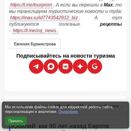
https://t.me/tourprom
. А если вы перешли в
Мах
, то
мы транслируем туристические новости и туда:
https://max.ru/id7743542912_biz
. А тут
публикуются полезные
рецепты
-
https://t.me/zoj_news
.
Евгения Бурмистрова
Подписывайтесь на новости туризма
Главная
/
Новости
/
Юбилей: как 90 лет назад Европа создала массовый туризм
Мы используем файлы cookie для корректной работы сайта,
персонализации и аналитики.
Подробнее
Принять
Юбилей: как 90 лет назад Европа