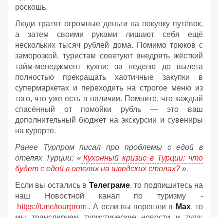
роскошь.
Люди тратят огромные деньги на покупку путёвок,
а затем своими руками лишают себя ещё
нескольких тысяч рублей дома. Помимо трюков с
заморозкой, туристам советуют внедрять жёсткий
тайм-менеджмент кухни: за неделю до вылета
полностью прекращать хаотичные закупки в
супермаркетах и переходить на строгое меню из
того, что уже есть в наличии. Помните, что каждый
спасённый от помойки рубль — это ваш
дополнительный бюджет на экскурсии и сувениры
на курорте.
Ранее Турпром писал про проблемы с едой в
отелях Турции: «
Кухонный кризис в Турции: что
будет с едой в отелях на шведских столах?
».
Если вы остались в
Телеграме
, то подпишитесь на
наш Новостной канал по туризму -
https://t.me/tourprom
. А если вы перешли в
Мах
, то
мы транслируем туристические новости и туда: