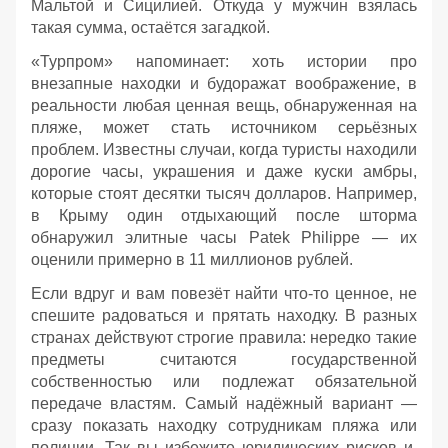
Мальтой и Сицилией. Откуда у мужчин взялась
такая сумма, остаётся загадкой.
«Турпром» напоминает: хоть истории про
внезапные находки и будоражат воображение, в
реальности любая ценная вещь, обнаруженная на
пляже, может стать источником серьёзных
проблем. Известны случаи, когда туристы находили
дорогие часы, украшения и даже куски амбры,
которые стоят десятки тысяч долларов. Например,
в Крыму один отдыхающий после шторма
обнаружил элитные часы Patek Philippe — их
оценили примерно в 11 миллионов рублей.
Если вдруг и вам повезёт найти что‑то ценное, не
спешите радоваться и прятать находку. В разных
странах действуют строгие правила: нередко такие
предметы считаются государственной
собственностью или подлежат обязательной
передаче властям. Самый надёжный вариант —
сразу показать находку сотрудникам пляжа или
полиции. Так вы избежите юридических рисков и,