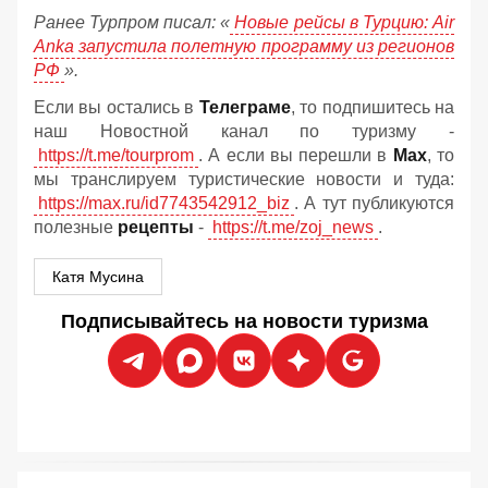
Ранее Турпром писал: «
Новые рейсы в Турцию: Air
Anka запустила полетную программу из регионов
РФ
».
Если вы остались в
Телеграме
, то подпишитесь на
наш Новостной канал по туризму -
https://t.me/tourprom
. А если вы перешли в
Мах
, то
мы транслируем туристические новости и туда:
https://max.ru/id7743542912_biz
. А тут публикуются
полезные
рецепты
-
https://t.me/zoj_news
.
Катя Мусина
Подписывайтесь на новости туризма