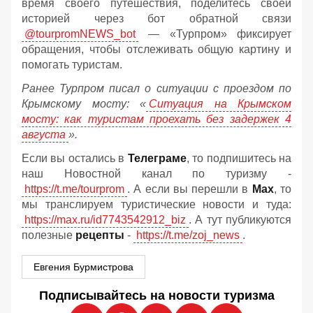
время своего путешествия, поделитесь своей
историей через бот обратной связи
@tourpromNEWS_bot
— «Турпром» фиксирует
обращения, чтобы отслеживать общую картину и
помогать туристам.
Ранее Турпром писал о ситуации с проездом по
Крымскому мосту:
«
Ситуация на Крымском
мосту: как туристам проехать без задержек 4
августа
».
Если вы остались в
Телеграме
, то подпишитесь на
наш Новостной канал по туризму -
https://t.me/tourprom
. А если вы перешли в
Мах
, то
мы транслируем туристические новости и туда:
https://max.ru/id7743542912_biz
. А тут публикуются
полезные
рецепты
-
https://t.me/zoj_news
.
Евгения Бурмистрова
Подписывайтесь на новости туризма