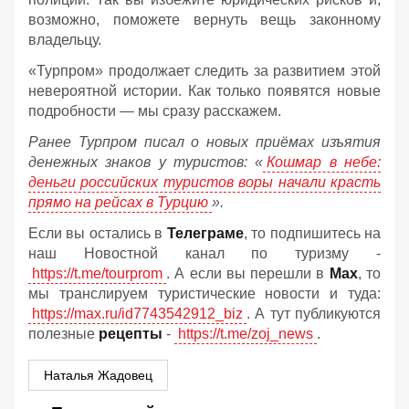
возможно, поможете вернуть вещь законному
владельцу.
«Турпром» продолжает следить за развитием этой
невероятной истории. Как только появятся новые
подробности — мы сразу расскажем.
Ранее Турпром писал о новых приёмах изъятия
денежных знаков у туристов:
«
Кошмар в небе:
деньги российских туристов воры начали красть
прямо на рейсах в Турцию
».
Если вы остались в
Телеграме
, то подпишитесь на
наш Новостной канал по туризму -
https://t.me/tourprom
. А если вы перешли в
Мах
, то
мы транслируем туристические новости и туда:
https://max.ru/id7743542912_biz
. А тут публикуются
полезные
рецепты
-
https://t.me/zoj_news
.
Наталья Жадовец