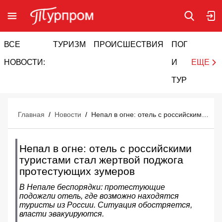
ВСЕ
ТУРИЗМ
ПРОИСШЕСТВИЯ
ПОГОДА
И
НОВОСТИ:
И
ЕЩЕ
ТУРИЗМ
Главная
/
Новости
/
Непал в огне: отель с российскими туристами стал жертвой поджога протестующих зумеров
Непал в огне: отель с российскими
туристами стал жертвой поджога
протестующих зумеров
В Непале беспорядки: протестующие
подожгли отель, где возможно находятся
туристы из России. Ситуация обостряется,
власти эвакуируются.