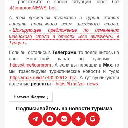
— расскажите о своей ситуации через бот
@tourpromNEWS_bot
.
А тем временем туристов в Турции хотят
лишить привычного всем шведского стола:
«
Шокирующее предложение по изменению
шведского стола в отелях «все включено» в
Турции
».
Если вы остались в
Телеграме
, то подпишитесь на
наш Новостной канал по туризму -
https://t.me/tourprom
. А если вы перешли в
Мах
, то
мы транслируем туристические новости и туда:
https://max.ru/id7743542912_biz
. А тут публикуются
полезные
рецепты
-
https://t.me/zoj_news
.
Наталья Жадовец
Подписывайтесь на новости туризма