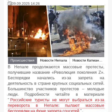
09.09.2025 14:26
Происшествия
Новости Непала
Новости Катманду
В Непале продолжаются массовые протесты,
получившие название «Революция поколения Z».
Беспорядки начались из-за запрета на
деятельность в стране крупных социальных сетей.
Большинство участников протестов – молодые
люди. Подробности читайте в материале
"
Российские туристы не могут выбраться из-за
переворота в Непале: пылают массовые
беспорядки на фоне запрета соцсетей
".