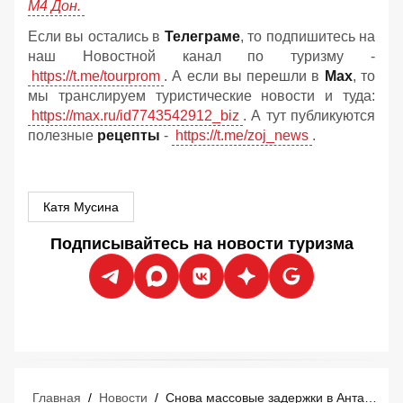
М4 Дон.
Если вы остались в
Телеграме
, то подпишитесь на
наш Новостной канал по туризму -
https://t.me/tourprom
. А если вы перешли в
Мах
, то
мы транслируем туристические новости и туда:
https://max.ru/id7743542912_biz
. А тут публикуются
полезные
рецепты
-
https://t.me/zoj_news
.
Катя Мусина
Подписывайтесь на новости туризма
Главная
/
Новости
/
Снова массовые задержки в Анталье: в понедельник зависли десятки рейсов в Россию