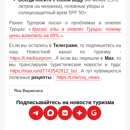
литров на человека), головные уборы и
солнцезащитный крем SPF 50+.
Ранее Турпром писал о проблемах в отелях
Турции: «
Кризис еды в отелях Турции: почему
цены взлетели на 68%
».
Если вы остались в
Телеграме
, то подпишитесь на
наш Новостной канал по туризму -
https://t.me/tourprom
. А если вы перешли в
Мах
, то
мы транслируем туристические новости и туда:
https://max.ru/id7743542912_biz
. А тут публикуются
полезные
рецепты
-
https://t.me/zoj_news
.
Яна Вараксина
Подписывайтесь на новости туризма