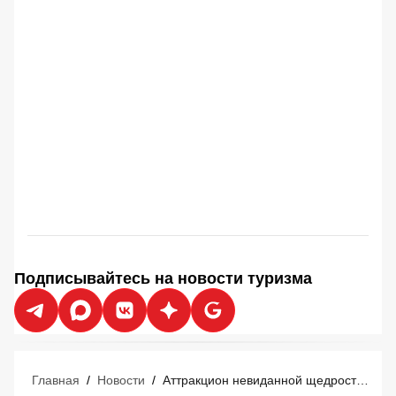
Подписывайтесь на новости туризма
Главная
/
Новости
/
Аттракцион невиданной щедрости Emirates, Qatar Airways и Etihad: авиакомпании режут цены на 40% ради выживания