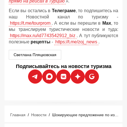
прямо на рейсах в Турцию
».
Если вы остались в
Телеграме
, то подпишитесь на
наш Новостной канал по туризму -
https://t.me/tourprom
. А если вы перешли в
Мах
, то
мы транслируем туристические новости и туда:
https://max.ru/id7743542912_biz
. А тут публикуются
полезные
рецепты
-
https://t.me/zoj_news
.
Светлана Пляцковская
Подписывайтесь на новости туризма
Главная
/
Новости
/
Шокирующее предложение по изменению шведского стола в отелях «все включено» в Турции