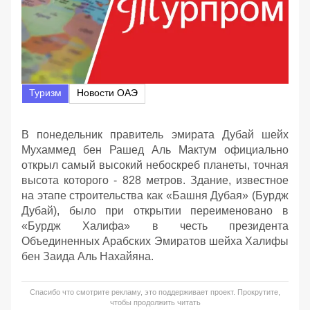
Туризм
Новости ОАЭ
В понедельник правитель эмирата Дубай шейх
Мухаммед бен Рашед Аль Мактум официально
открыл самый высокий небоскреб планеты, точная
высота которого - 828 метров. Здание, известное
на этапе строительства как «Башня Дубая» (Бурдж
Дубай), было при открытии переименовано в
«Бурдж Халифа» в честь президента
Объединенных Арабских Эмиратов шейха Халифы
бен Заида Аль Нахайяна.
Спасибо что смотрите рекламу, это поддерживает проект. Прокрутите,
чтобы продолжить читать