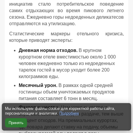
инициатив стало потребительское поведение
самих отдыхающих во время пикового летнего
сезона. Ежедневно горы недоеденных деликатесов
отправляются на утилизацию.
Статистические маркеры отельного кризиса,
которые приводят эксперты:
Дневная норма отходов.
В крупном
курортном отеле вместимостью около 1 000
человек ежедневно только из недоеденных
тарелок гостей в мусор уходит более 200
килограммов еды.
Месячный урон.
В рамках одной средней
гостиницы объем уничтожаемых продуктов
питания составляет 6 тонн в месяц.
Фактор качества.
Чем ниже качество и
Мы используем файлы cookie для корректной работы сайта,
персонализации и аналитики.
Подробнее
вкусовые свойства блюд на раздаче, тем выше
процент отходов. На премиальных курортах,
Принять
где повара делают ставку на подачу, объемы