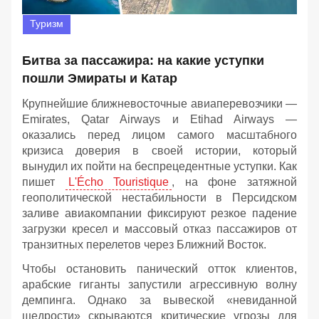
Туризм
Битва за пассажира: на какие уступки
пошли Эмираты и Катар
Крупнейшие ближневосточные авиаперевозчики —
Emirates, Qatar Airways и Etihad Airways —
оказались перед лицом самого масштабного
кризиса доверия в своей истории, который
вынудил их пойти на беспрецедентные уступки. Как
пишет
L'Écho Touristique
, на фоне затяжной
геополитической нестабильности в Персидском
заливе авиакомпании фиксируют резкое падение
загрузки кресел и массовый отказ пассажиров от
транзитных перелетов через Ближний Восток.
Чтобы остановить панический отток клиентов,
арабские гиганты запустили агрессивную волну
демпинга. Однако за вывеской «невиданной
щедрости» скрываются критические угрозы для