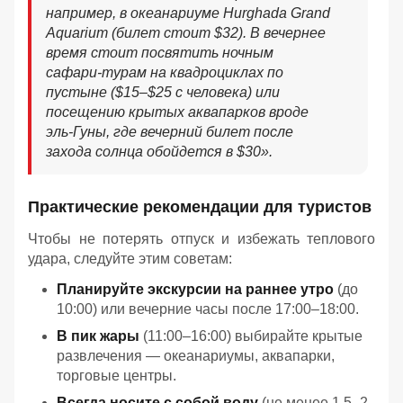
например, в океанариуме Hurghada Grand
Aquarium (билет стоит $32). В вечернее
время стоит посвятить ночным
сафари-турам на квадроциклах по
пустыне ($15–$25 с человека) или
посещению крытых аквапарков вроде
эль-Гуны, где вечерний билет после
захода солнца обойдется в $30
».
Практические рекомендации для туристов
Чтобы не потерять отпуск и избежать теплового
удара, следуйте этим советам:
Планируйте экскурсии на раннее утро
(до
10:00) или вечерние часы после 17:00–18:00.
В пик жары
(11:00–16:00) выбирайте крытые
развлечения — океанариумы, аквапарки,
торговые центры.
Всегда носите с собой воду
(не менее 1,5–2