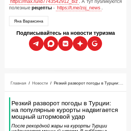
https://max.ru/id7743542912_biz
. А тут публикуются
полезные
рецепты
-
https://t.me/zoj_news
.
Яна Вараксина
Подписывайтесь на новости туризма
Главная
/
Новости
/
Резкий разворот погоды в Турции: на популярные курорты надвигается мощный штормовой удар
Резкий разворот погоды в Турции:
на популярные курорты надвигается
мощный штормовой удар
После рекордной жары на курорты Турции