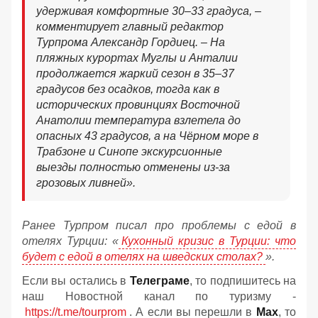
удерживая комфортные 30–33 градуса, –
комментирует главный редактор
Турпрома Александр Гордиец. – На
пляжных курортах Муглы и Анталии
продолжается жаркий сезон в 35–37
градусов без осадков, тогда как в
исторических провинциях Восточной
Анатолии температура взлетела до
опасных 43 градусов, а на Чёрном море в
Трабзоне и Синопе экскурсионные
выезды полностью отменены из-за
грозовых ливней».
Ранее Турпром писал про проблемы с едой в
отелях Турции: «
Кухонный кризис в Турции: что
будет с едой в отелях на шведских столах?
».
Если вы остались в
Телеграме
, то подпишитесь на
наш Новостной канал по туризму -
https://t.me/tourprom
. А если вы перешли в
Мах
, то