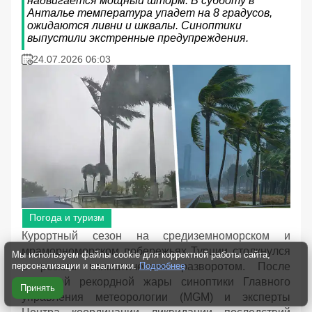
надвигается мощный шторм. В субботу в
Анталье температура упадет на 8 градусов,
ожидаются ливни и шквалы. Синоптики
выпустили экстренные предупреждения.
24.07.2026 06:03
Погода и туризм
Курортный сезон на средиземноморском и
мраморноморском побережьях Турции столкнулся
Мы используем файлы cookie для корректной работы сайта,
персонализации и аналитики.
Подробнее
с резким климатическим разворотом. После
затяжной рекордной жары синоптики Главного
Принять
управления метеорологии (MGM) и эксперты