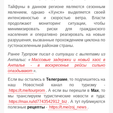
Тайфуны в данном регионе являются сезонным
явлением, однако «Хунся» выделяется своей
интенсивностью и скоростью ветра. Власти
продолжают мониторинг ситуации, чтобы
минимизировать риски для гражданского
населения и оперативно реагировать на новые
разрушения, вызванные прохождением циклона по
густонаселенным районам страны.
Ранее Турпром писал о ситуации с вылетами из
Антальи:
«
Массовые задержки и новый хаос в
Анталье - в воскресенье рейсы сильно
опаздывают
».
Если вы остались в
Телеграме
, то подпишитесь на
наш Новостной канал по туризму -
https://t.me/tourprom
. А если вы перешли в
Мах
, то
мы транслируем туристические новости и туда:
https://max.ru/id7743542912_biz
. А тут публикуются
полезные
рецепты
-
https://t.me/zoj_news
.