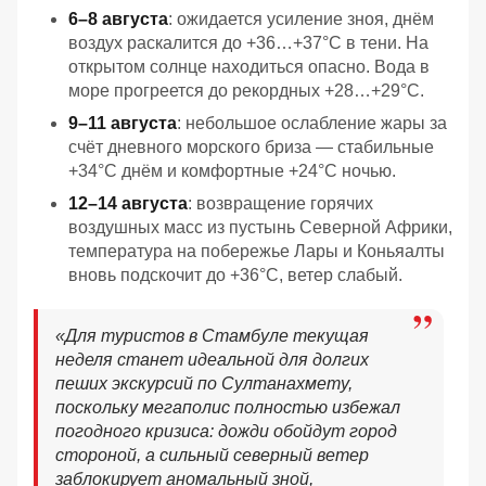
6–8 августа
: ожидается усиление зноя, днём
воздух раскалится до +36…+37°C в тени. На
открытом солнце находиться опасно. Вода в
море прогреется до рекордных +28…+29°C.
9–11 августа
: небольшое ослабление жары за
счёт дневного морского бриза — стабильные
+34°C днём и комфортные +24°C ночью.
12–14 августа
: возвращение горячих
воздушных масс из пустынь Северной Африки,
температура на побережье Лары и Коньяалты
вновь подскочит до +36°C, ветер слабый.
«Для туристов в Стамбуле текущая
неделя станет идеальной для долгих
пеших экскурсий по Султанахмету,
поскольку мегаполис полностью избежал
погодного кризиса: дожди обойдут город
стороной, а сильный северный ветер
заблокирует аномальный зной,