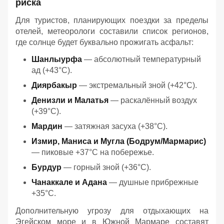
риска
Для туристов, планирующих поездки за пределы
отелей, метеорологи составили список регионов,
где солнце будет буквально прожигать асфальт:
Шанлыурфа
— абсолютный температурный
ад (+43°C).
Диярбакыр
— экстремальный зной (+42°C).
Денизли и Малатья
— раскалённый воздух
(+39°C).
Мардин
— затяжная засуха (+38°C).
Измир, Маниса и Мугла (Бодрум/Мармарис)
— пиковые +37°C на побережье.
Бурдур
— горный зной (+36°C).
Чанаккале и Адана
— душные прибрежные
+35°C.
Дополнительную угрозу для отдыхающих на
Эгейском море и в Южной Мармаре составят