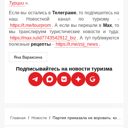
Турции
».
Если вы остались в
Телеграме
, то подпишитесь на
наш Новостной канал по туризму -
https://t.me/tourprom
. А если вы перешли в
Мах
, то
мы транслируем туристические новости и туда:
https://max.ru/id7743542912_biz
. А тут публикуются
полезные
рецепты
-
https://t.me/zoj_news
.
Яна Вараксина
Подписывайтесь на новости туризма
Главная
/
Новости
/
Партия приказала не воровать: коммунистический Вьетнам объявил войну грабителям туристов