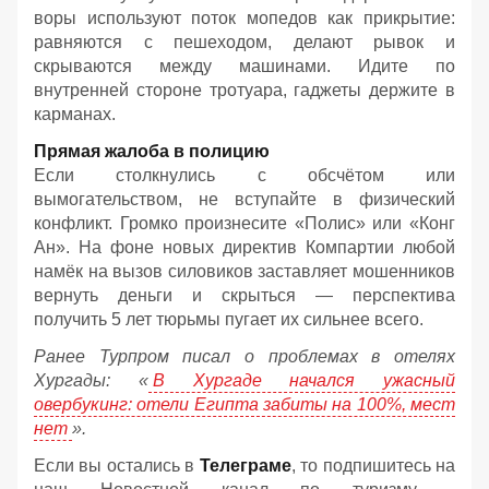
воры используют поток мопедов как прикрытие:
равняются с пешеходом, делают рывок и
скрываются между машинами. Идите по
внутренней стороне тротуара, гаджеты держите в
карманах.
Прямая жалоба в полицию
Если столкнулись с обсчётом или
вымогательством, не вступайте в физический
конфликт. Громко произнесите «Полис» или «Конг
Ан». На фоне новых директив Компартии любой
намёк на вызов силовиков заставляет мошенников
вернуть деньги и скрыться — перспектива
получить 5 лет тюрьмы пугает их сильнее всего.
Ранее Турпром писал о проблемах в отелях
Хургады: «
В Хургаде начался ужасный
овербукинг: отели Египта забиты на 100%, мест
нет
».
Если вы остались в
Телеграме
, то подпишитесь на