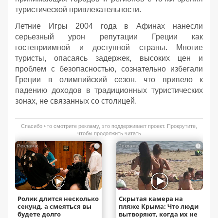
туристической привлекательности.
Летние Игры 2004 года в Афинах нанесли
серьезный урон репутации Греции как
гостеприимной и доступной страны. Многие
туристы, опасаясь задержек, высоких цен и
проблем с безопасностью, сознательно избегали
Греции в олимпийский сезон, что привело к
падению доходов в традиционных туристических
зонах, не связанных со столицей.
Спасибо что смотрите рекламу, это поддерживает проект. Прокрутите,
чтобы продолжить читать
i
i
Ролик длится несколько
Скрытая камера на
секунд, а смеяться вы
пляже Крыма: Что люди
будете долго
вытворяют, когда их не