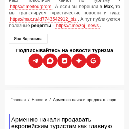
наш Новостной канал по туризму -
https://t.me/tourprom
. А если вы перешли в
Мах
, то
мы транслируем туристические новости и туда:
https://max.ru/id7743542912_biz
. А тут публикуются
полезные
рецепты
-
https://t.me/zoj_news
.
Яна Вараксина
Подписывайтесь на новости туризма
Главная
/
Новости
/
Армению начали продавать европейским туристам как главную загадку
Армению начали продавать
европейским туристам как главную