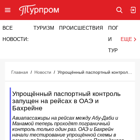
ВСЕ
ТУРИЗМ
ПРОИСШЕСТВИЯ
ПОГОДА
И
НОВОСТИ:
И
ЕЩЕ
ТУРИЗМ
Главная
/
Новости
/
Упрощённый паспортный контроль запущен на рейсах в ОАЭ и Бахрейне
Упрощённый паспортный контроль
запущен на рейсах в ОАЭ и
Бахрейне
Авиапассажиры на рейсах между Абу-Даби и
Манамой теперь проходят пограничный
контроль только один раз. ОАЭ и Бахрейн
начали тестирование упрощённой схемы в