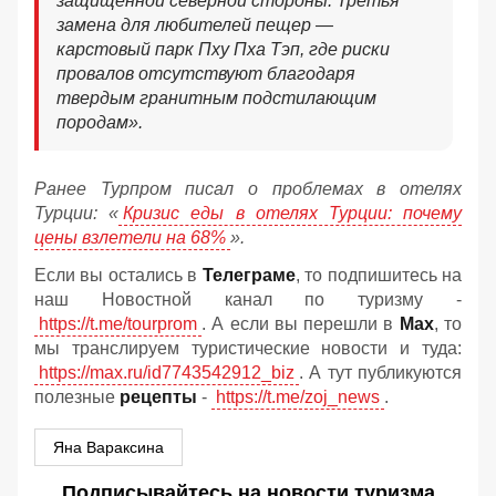
защищенной северной стороны. Третья
замена для любителей пещер —
карстовый парк Пху Пха Тэп, где риски
провалов отсутствуют благодаря
твердым гранитным подстилающим
породам».
Ранее Турпром писал о проблемах в отелях
Турции: «
Кризис еды в отелях Турции: почему
цены взлетели на 68%
».
Если вы остались в
Телеграме
, то подпишитесь на
наш Новостной канал по туризму -
https://t.me/tourprom
. А если вы перешли в
Мах
, то
мы транслируем туристические новости и туда:
https://max.ru/id7743542912_biz
. А тут публикуются
полезные
рецепты
-
https://t.me/zoj_news
.
Яна Вараксина
Подписывайтесь на новости туризма