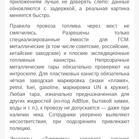
приложениям лучше не доверять слепо: данные
обновляются с задержкой, а реальная картина
меняется быстро.
Правила провоза топлива через мост не
смягчились. Разрешены только
специализированные ёмкости для ГСМ:
металлические (в том числе советские, российские,
китайские заводские) и плоские экспедиционные
топливные канистры. Непрозрачные
металлические тары обязательно проверяют на
интроскопе. Для пластиковых канистр обязательна
чёткая заводская маркировка (знаки «пламя»,
petrol, fuel, gasoline, маркировка UN в кружке).
Любая тара, изначально предназначенная для
других жидкостей (из‑под AdBlue, бытовой химии,
воды и т. п.), к провозу не допускается — даже при
наличии чека. Сотрудники уверенно выявляют
несоответствия, при подозрениях привлекают
полицию.
Эксперты «Турпрома» советуют заранее