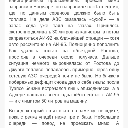
навигационным приложениям: проехав мимо
заправки в Богучаре, он направился к «Татнефти»,
где, по данным сервисов, должно было быть
топливо. На деле АЗС оказалась «сухой» — а
запас хода уже таял на глазах. Пришлось
экстренно доливать 30 литров из канистры, а потом
заправляться АИ‑92 на ближайшей станции — хотя
авто рассчитано на АИ‑95. Полноценно пополнить
бак удалось только на объездной Ростова,
простояв в очереди около получаса. Дальше
ситуация немного выровнялась: от Ростова до
Джубги топливо попадалось примерно через одну
сетевую АЗС, очередей почти не было. Но ближе к
побережью дефицит снова дал о себе знать: после
Туапсе бензин встречался лишь эпизодически, а в
Адлере нашлась всего одна «Роснефть» с АИ‑95
— и с лимитом 50 литров на машину.
Вывод, который стоит взять на заметку: не ждите,
пока стрелка упадёт ниже трети бака. Небольшие
очереди — повод не проезжать мимо. А