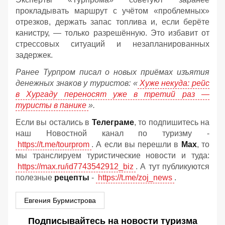
прокладывать маршрут с учётом «проблемных»
отрезков, держать запас топлива и, если берёте
канистру, — только разрешённую. Это избавит от
стрессовых ситуаций и незапланированных
задержек.
Ранее Турпром писал о новых приёмах изъятия
денежных знаков у туристов:
«
Хуже некуда: рейс
в Хургаду переносят уже в третий раз —
туристы в панике
».
Если вы остались в
Телеграме
, то подпишитесь на
наш Новостной канал по туризму -
https://t.me/tourprom
. А если вы перешли в
Мах
, то
мы транслируем туристические новости и туда:
https://max.ru/id7743542912_biz
. А тут публикуются
полезные
рецепты
-
https://t.me/zoj_news
.
Евгения Бурмистрова
Подписывайтесь на новости туризма