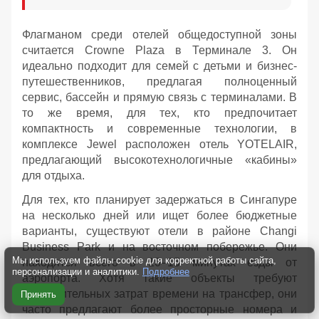
Флагманом среди отелей общедоступной зоны
считается Crowne Plaza в Терминале 3. Он
идеально подходит для семей с детьми и бизнес-
путешественников, предлагая полноценный
сервис, бассейн и прямую связь с терминалами. В
то же время, для тех, кто предпочитает
компактность и современные технологии, в
комплексе Jewel расположен отель YOTELAIR,
предлагающий высокотехнологичные «кабины»
для отдыха.
Для тех, кто планирует задержаться в Сингапуре
на несколько дней или ищет более бюджетные
варианты, существуют отели в районе Changi
Business Park и на восточном побережье. Они
Мы используем файлы cookie для корректной работы сайта,
находятся всего в 10–15 минутах езды от
персонализации и аналитики.
Подробнее
аэропорта. Хотя такие объекты требуют
дополнительных затрат времени на трансфер, они
Принять
часто предлагают более просторные номера и