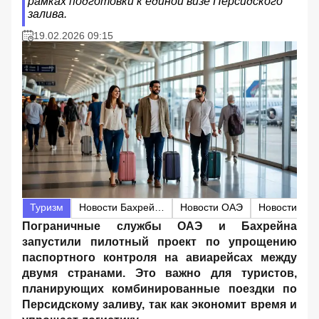
рамках подготовки к единой визе Персидского
залива.
19.02.2026 09:15
Туризм
Новости Бахрейна
Новости ОАЭ
Новости Абу
Пограничные службы ОАЭ и Бахрейна
запустили пилотный проект по упрощению
паспортного контроля на авиарейсах между
двумя странами. Это важно для туристов,
планирующих комбинированные поездки по
Персидскому заливу, так как экономит время и