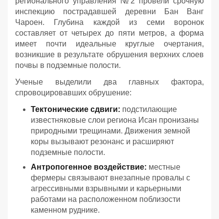
регионального управления №2 провели срочную
инспекцию пострадавшей деревни Бан Ванг
Чароен. Глубина каждой из семи воронок
составляет от четырех до пяти метров, а форма
имеет почти идеальные круглые очертания,
возникшие в результате обрушения верхних слоев
почвы в подземные полости.
Ученые выделили два главных фактора,
спровоцировавших обрушение:
Тектонические сдвиги:
подстилающие
известняковые слои региона Исан пронизаны
природными трещинами. Движения земной
коры вызывают резонанс и расширяют
подземные полости.
Антропогенное воздействие:
местные
фермеры связывают внезапные провалы с
агрессивными взрывными и карьерными
работами на расположенном поблизости
каменном руднике.