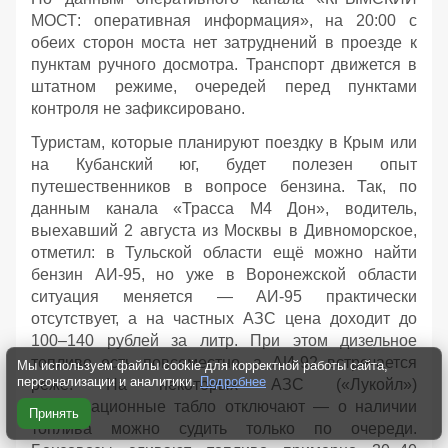
МОСТ: оперативная информация», на 20:00 с
обеих сторон моста нет затруднений в проезде к
пунктам ручного досмотра. Транспорт движется в
штатном режиме, очередей перед пунктами
контроля не зафиксировано.
Туристам, которые планируют поездку в Крым или
на Кубанский юг, будет полезен опыт
путешественников в вопросе бензина. Так, по
данным канала «Трасса М4 Дон», водитель,
выехавший 2 августа из Москвы в Дивноморское,
отметил: в Тульской области ещё можно найти
бензин АИ‑95, но уже в Воронежской области
ситуация меняется — АИ‑95 практически
отсутствует, а на частных АЗС цена доходит до
100–140 рублей за литр. При этом дизельное
топливо есть повсеместно, а АИ‑92 встречается
Мы используем файлы cookie для корректной работы сайта,
персонализации и аналитики.
Подробнее
реже. На некоторых АЗС («Лукойл»)
информационные табло отключают — о наличии
Принять
топлива можно судить только по очереди.