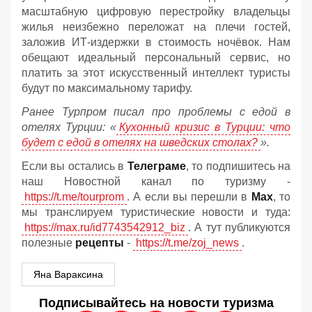
масштабную цифровую перестройку владельцы
жилья неизбежно переложат на плечи гостей,
заложив ИТ-издержки в стоимость ночёвок. Нам
обещают идеальный персональный сервис, но
платить за этот искусственный интеллект туристы
будут по максимальному тарифу.
Ранее Турпром писал про проблемы с едой в
отелях Турции: «
Кухонный кризис в Турции: что
будет с едой в отелях на шведских столах?
».
Если вы остались в
Телеграме
, то подпишитесь на
наш Новостной канал по туризму -
https://t.me/tourprom
. А если вы перешли в
Мах
, то
мы транслируем туристические новости и туда:
https://max.ru/id7743542912_biz
. А тут публикуются
полезные
рецепты
-
https://t.me/zoj_news
.
Яна Вараксина
Подписывайтесь на новости туризма