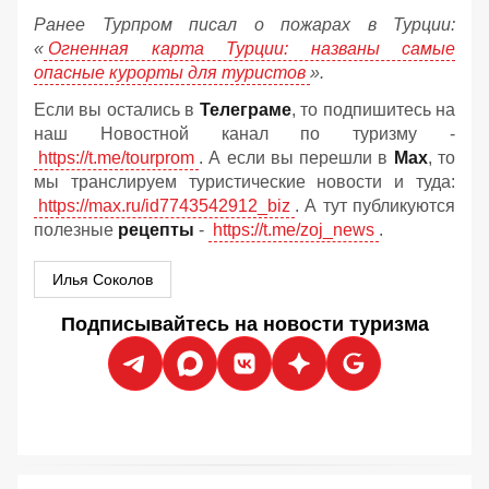
Ранее Турпром писал о пожарах в Турции:
«
Огненная карта Турции: названы самые
опасные курорты для туристов
».
Если вы остались в
Телеграме
, то подпишитесь на
наш Новостной канал по туризму -
https://t.me/tourprom
. А если вы перешли в
Мах
, то
мы транслируем туристические новости и туда:
https://max.ru/id7743542912_biz
. А тут публикуются
полезные
рецепты
-
https://t.me/zoj_news
.
Илья Соколов
Подписывайтесь на новости туризма