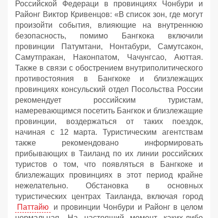
Российской Федераци в провинциях Чонбури и
Районг Виктор Кривенцов: «В список зон, где могут
произойти события, влияющие на внутреннюю
безопасность, помимо Бангкока включили
провинции Патумтани, Нонтабури, Самутсакон,
Самутпракан, Наконпатом, Чачунгсао, Аюттая.
Также в связи с обострением внутриполитического
противостояния в Бангкоке и близлежащих
провинциях консульский отдел Посольства России
рекомендует российским туристам,
намеревающимся посетить Бангкок и близлежащие
провинции, воздержаться от таких поездок,
начиная с 12 марта. Туристическим агентствам
также рекомендовано информировать
прибывающих в Таиланд по их линии российских
туристов о том, что появляться в Бангкоке и
близлежащих провинциях в этот период крайне
нежелательно. Обстановка в основных
туристических центрах Таиланда, включая город
Паттайю
и провинции Чонбури и Районг в целом
нормальная. На настоящий момент каких-либо