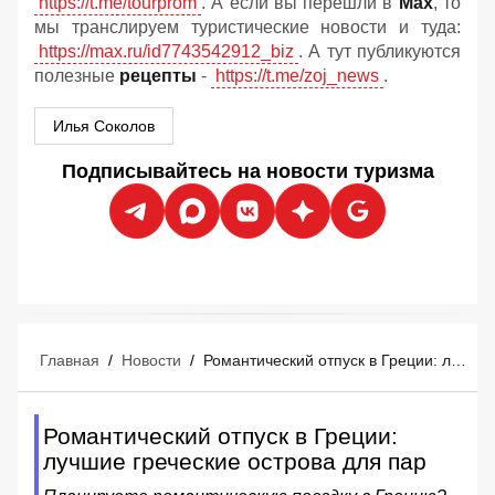
https://t.me/tourprom
. А если вы перешли в
Мах
, то
мы транслируем туристические новости и туда:
https://max.ru/id7743542912_biz
. А тут публикуются
полезные
рецепты
-
https://t.me/zoj_news
.
Илья Соколов
Подписывайтесь на новости туризма
Главная
/
Новости
/
Романтический отпуск в Греции: лучшие греческие острова для пар
Романтический отпуск в Греции:
лучшие греческие острова для пар