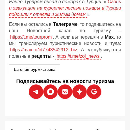
Ранее Турпром писал о пожарах в Турции:
«
Огонь
и эвакуация на курорте: лесные пожары в Турции
подошли к отелям и жилым домам
».
Если вы остались в
Телеграме
, то подпишитесь на
наш Новостной канал по туризму -
https://t.me/tourprom
. А если вы перешли в
Мах
, то
мы транслируем туристические новости и туда:
https://max.ru/id7743542912_biz
. А тут публикуются
полезные
рецепты
-
https://t.me/zoj_news
.
Евгения Бурмистрова
Подписывайтесь на новости туризма