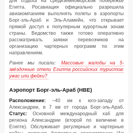
для отдыха на средиземноморском побережье
Египта. Росавиация официально разрешила
авиакомпаниям выполнять полеты в аэропорты
Борг-эль-Араб и Эль-Аламейн, что открывает
прямой доступ к популярным курортным зонам
страны. Ведомство также готово оперативно
рассматривать заявки перевозчиков на
организацию чартерных программ по этим
направлениям.
Ранее мы писали:
Массовые жалобы на 5-
звёздочные отели Египта российских туристов:
ужас или фейки?
Аэропорт Борг-эль-Араб (HBE)
Расположение:
~40 км к юго-западу от
Александрии, в 7 км от города Борг-эль-Араб.
Статус:
Основной международный хаб для
региона Александрии (второй по величине в
Египте). Обслуживает регулярные и чартерные