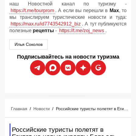
наш Новостной канал по туризму -
https://t.me/tourprom
. А если вы перешли в
Мах
, то
мы транслируем туристические новости и туда:
https://max.ru/id7743542912_biz
. А тут публикуются
полезные
рецепты
-
https://t.me/zoj_news
.
Илья Соколов
Подписывайтесь на новости туризма
Главная
/
Новости
/
Российские туристы полетят в Египет на новые курорты Борг-эль-Араб и Эль-Аламейн: кому какой большее подходит?
Российские туристы полетят в