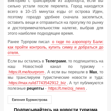
Викторию с трансфером из аэропорта, если вы
сильно устали после перелета. Город находится
всего в 10–15 минутах езды от острова Иден,
поэтому гораздо удобнее сначала заселиться,
оставить вещи и отправиться на прогулку по рынку
и достопримечательностям налегке, выбрав для
этого наиболее подходящее время.
Ранее Турпром писал
о гиде по аэропорту Бали:
как пройти контроль, купить симку и добраться до
отеля.
Если вы остались в
Телеграме
, то подпишитесь на
наш Новостной канал по туризму -
https://t.me/tourprom
. А если вы перешли в
Мах
, то
мы транслируем туристические новости и туда:
https://max.ru/id7743542912_biz
. А тут публикуются
полезные
рецепты
-
https://t.me/zoj_news
.
Евгения Бурмистрова
Подписывайтесь на новости туризма