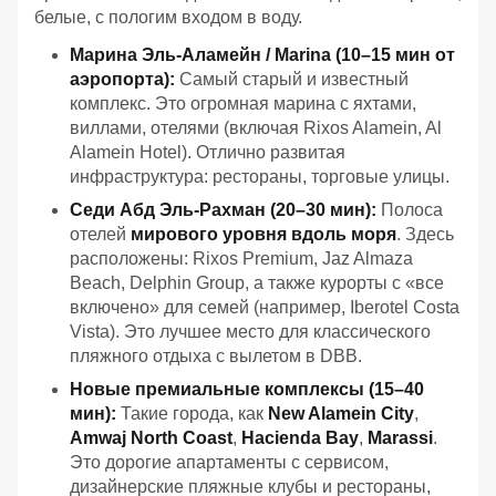
белые, с пологим входом в воду.
Марина Эль-Аламейн / Marina (10–15 мин от
аэропорта):
Самый старый и известный
комплекс. Это огромная марина с яхтами,
виллами, отелями (включая Rixos Alamein, Al
Alamein Hotel). Отлично развитая
инфраструктура: рестораны, торговые улицы.
Седи Абд Эль-Рахман (20–30 мин):
Полоса
отелей
мирового уровня вдоль моря
. Здесь
расположены: Rixos Premium, Jaz Almaza
Beach, Delphin Group, а также курорты с «все
включено» для семей (например, Iberotel Costa
Vista). Это лучшее место для классического
пляжного отдыха с вылетом в DBB.
Новые премиальные комплексы (15–40
мин):
Такие города, как
New Alamein City
,
Amwaj North Coast
,
Hacienda Bay
,
Marassi
.
Это дорогие апартаменты с сервисом,
дизайнерские пляжные клубы и рестораны,