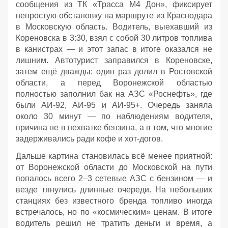
сообщения из ТК «Трасса М4 Дон», фиксирует
непростую обстановку на маршруте из Краснодара
в Московскую область. Водитель, выехавший из
Кореновска в 3:30, взял с собой 30 литров топлива
в канистрах — и этот запас в итоге оказался не
лишним. Автотурист заправился в Кореновске,
затем ещё дважды: один раз долил в Ростовской
области, а перед Воронежской областью
полностью заполнил бак на АЗС «Роснефть», где
были АИ‑92, АИ‑95 и АИ‑95+. Очередь заняла
около 30 минут — по наблюдениям водителя,
причина не в нехватке бензина, а в том, что многие
задерживались ради кофе и хот‑догов.
Дальше картина становилась всё менее приятной:
от Воронежской области до Московской на пути
попалось всего 2–3 сетевые АЗС с бензином — и
везде тянулись длинные очереди. На небольших
станциях без известного бренда топливо иногда
встречалось, но по «космическим» ценам. В итоге
водитель решил не тратить деньги и время, а