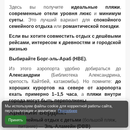
Здесь вы получите
идеальные пляжи
,
современные отели уровня люкс
и
минимум
суеты
. Это лучший вариант для
спокойного
семейного отдыха
или
романтической поездки
.
Если вы хотите совместить отдых с дешёвыми
рейсами, интересом к древностям и городской
жизнью
Выбирайте Борг-эль-Араб (HBE).
Из этого аэропорта удобно добираться до
Александрии
(Библиотека Александрина,
крепость Кайтбей, катакомбы). Но помните:
до
хороших курортов на севере от аэропорта
ехать примерно 1–1,5 часа
, а
пляжи внутри
города могут быть переполнены
.
Мы используем файлы cookie для корректной работы сайта,
Краткий вердикт
персонализации и аналитики.
Подробнее
Семейный отдых с детьми
(большой пляж,
Принять
питание) —
Эль-Аламейн (DBB)
.