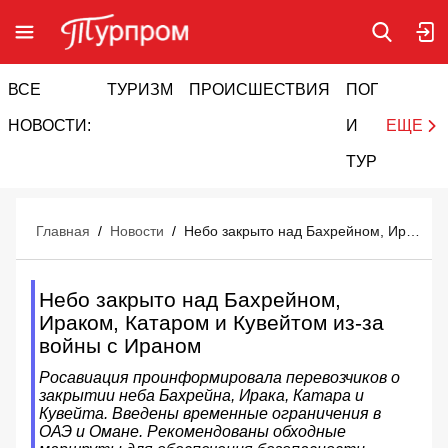
ВСЕ
ТУРИЗМ
ПРОИСШЕСТВИЯ
ПОГОДА
И
НОВОСТИ:
И
ЕЩЕ
ТУРИЗМ
Главная
/
Новости
/
Небо закрыто над Бахрейном, Ираком, Катаром и Кувейтом из-за войны с Ираном
Небо закрыто над Бахрейном,
Ираком, Катаром и Кувейтом из-за
войны с Ираном
Росавиация проинформировала перевозчиков о
закрытии неба Бахрейна, Ирака, Катара и
Кувейта. Введены временные ограничения в
ОАЭ и Омане. Рекомендованы обходные