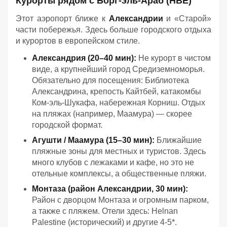
Курорты рядом с Борг-эль-Араб (HBE)
Этот аэропорт ближе к
Александрии
и «Старой»
части побережья. Здесь больше городского отдыха
и курортов в европейском стиле.
Александрия (20–40 мин):
Не курорт в чистом
виде, а крупнейший город Средиземноморья.
Обязательно для посещения: Библиотека
Александрина, крепость Кайтбей, катакомбы
Ком-эль-Шукафа, набережная Корниш. Отдых
на пляжах (например, Маамура) — скорее
городской формат.
Агушти / Маамура (15–30 мин):
Ближайшие
пляжные зоны для местных и туристов. Здесь
много клубов с лежаками и кафе, но это не
отельные комплексы, а общественные пляжи.
Монтаза (район Александрии, 30 мин):
Район с дворцом Монтаза и огромным парком,
а также с пляжем. Отели здесь: Helnan
Palestine (исторический) и другие 4-5*.