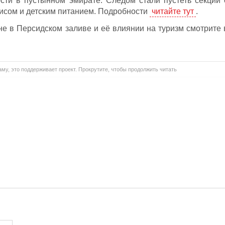
сти в пустынном эмирате. Следом стали пустеть секции 
рисом и детским питанием. Подробности
читайте тут
.
не в Персидском заливе и её влиянии на туризм смотрите 
му, это поддерживает проект. Прокрутите, чтобы продолжить читать