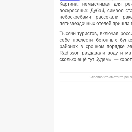
Картина, немыслимая для рек
воскресенье: Дубай, символ ст
небоскребами рассекали р
пятизвездочных отелей пришла 
Тысячи туристов, включая росс
себе прелести бетонных бунк
районах в срочном порядке эв
Radisson раздавали воду и ма
сколько ещё тут будем», — корот
Спасибо что смотрите рекла