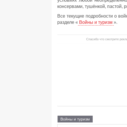
условиях любой неопределённо
консервами, тушёнкой, пастой, 
Все текущие подробности о вой
разделе «
Войны и туризм
».
Спасибо что смотрите рекла
Войны и туризм