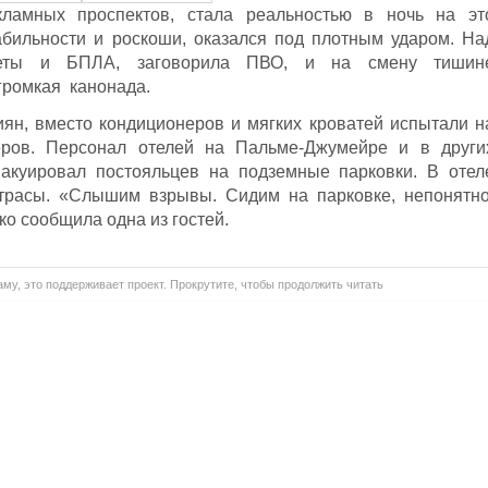
ламных проспектов, стала реальностью в ночь на эт
абильности и роскоши, оказался под плотным ударом. На
акеты и БПЛА, заговорила ПВО, и на смену тишин
громкая канонада.
иян, вместо кондиционеров и мягких кроватей испытали н
еров. Персонал отелей на Пальме-Джумейре и в други
акуировал постояльцев на подземные парковки. В отел
трасы. «Слышим взрывы. Сидим на парковке, непонятно
ко сообщила одна из гостей.
му, это поддерживает проект. Прокрутите, чтобы продолжить читать