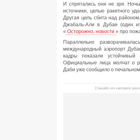
И спрятались они не зря. Ноч
источники, целью ракетного уд
Другая цель сбита над районом,
Джабаль-Али в Дубае (один и
«
Осторожно, новости
» про пож
Параллельно разворачивала
международный аэропорт Дубая
кадры показали устойчивый
Официальные лица молчат о ра
Даби уже сообщило о печальном 
Спасибо что смотрите рекла