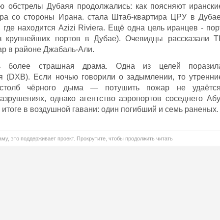
ью обстрелы Дубаяя продолжались: как поясняют ирански
ара со стороны Ирана. стала Штаб-квартира ЦРУ в Дубае
 где находится Azizi Riviera. Ещё одна цель иранцев - пор
з крупнейших портов в Дубае). Очевидцы рассказали Т
ар в районе Джабаль-Али.
сь более страшная драма. Одна из целей поразил
 (DXB). Если ночью говорили о задымлении, то утренни
 столб чёрного дыма — потушить пожар не удаётся
зрушениях, однако агентство аэропортов соседнего Абу
итоге в воздушной гавани: один погибший и семь раненых.
му, это поддерживает проект. Прокрутите, чтобы продолжить читать