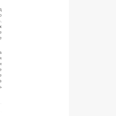
д
о
.
к
е
е
а
я
и
е
е
в
ь