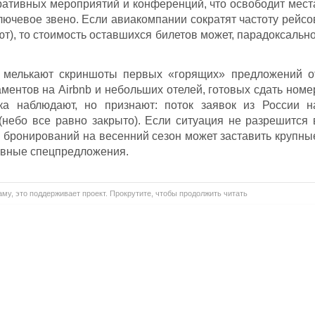
оративных мероприятий и конференций, что освободит мест
ключевое звено. Если авиакомпании сократят частоту рейсо
ают), то стоимость оставшихся билетов может, парадоксально
е мелькают скриншоты первых «горящих» предложений о
ментов на Airbnb и небольших отелей, готовых сдать номе
ка наблюдают, но признают: поток заявок из России н
небо все равно закрыто). Если ситуация не разрешится 
 бронирований на весенний сезон может заставить крупны
сивные спецпредложения.
му, это поддерживает проект. Прокрутите, чтобы продолжить читать