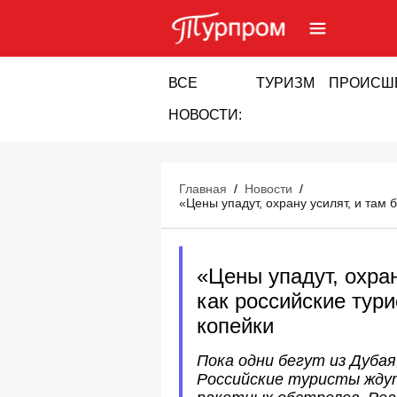
ВСЕ
ТУРИЗМ
ПРОИСШ
НОВОСТИ:
Главная
/
Новости
/
«Цены упадут, охрану усилят, и там 
«Цены упадут, охран
как российские тур
копейки
Пока одни бегут из Дуба
Российские туристы ждут