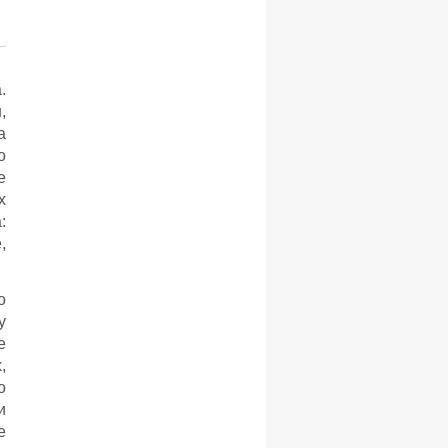
.
,
а
о
е
х
:
,
о
у
е
,
о
и
е