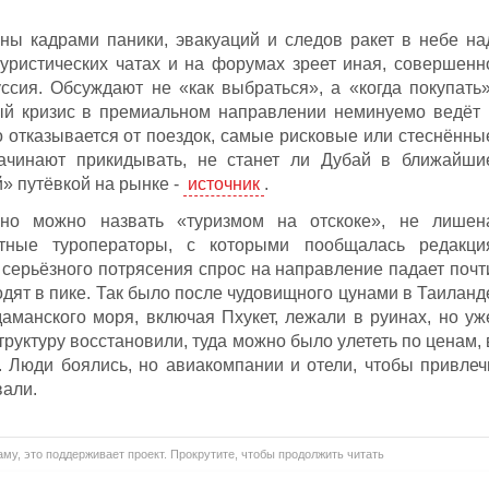
ны кадрами паники, эвакуаций и следов ракет в небе на
уристических чатах и на форумах зреет иная, совершенн
ссия. Обсуждают не «как выбраться», а «когда покупать»
ный кризис в премиальном направлении неминуемо ведёт 
о отказывается от поездок, самые рисковые или стеснённы
ачинают прикидывать, не станет ли Дубай в ближайши
» путёвкой на рынке -
источник
.
вно можно назвать «туризмом на отскоке», не лишен
ытные туроператоры, с которыми пообщалась редакци
 серьёзного потрясения спрос на направление падает почт
ходят в пике. Так было после чудовищного цунами в Таиланд
даманского моря, включая Пхукет, лежали в руинах, но уж
труктуру восстановили, туда можно было улететь по ценам, 
. Люди боялись, но авиакомпании и отели, чтобы привлеч
вали.
му, это поддерживает проект. Прокрутите, чтобы продолжить читать