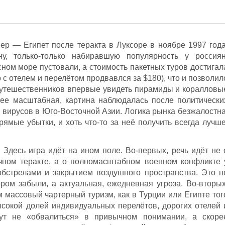
р — Египет после теракта в Луксоре в ноябре 1997 года
ну, только-только набиравшую популярность у россиян
сном море пустовали, а стоимость пакетных туров достигал
 с отелем и перелётом продвавлся за $180), что и позволил
утешественников впервые увидеть пирамиды и коралловы
нее масштабная, картина наблюдалась после политически
 вирусов в Юго-Восточной Азии. Логика рынка безжалостна
рямые убытки, и хоть что-то за неё получить всегда лучше
 Здесь игра идёт на ином поле. Во-первых, речь идёт не 
чном теракте, а о полномасштабном военном конфликте 
обстрелами и закрытием воздушного пространства. Это н
ром забыли, а актуальная, ежедневная угроза. Во-вторых
 массовый чартерный туризм, как в Турции или Египте тог
сокой долей индивидуальных перелётов, дорогих отелей 
гут не «обвалиться» в привычном понимании, а скоре