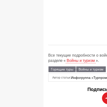
Все текущие подробности о вой
разделе «
Войны и туризм
».
Горящие туры
Войны и туризм
Инфогруппа «Турпро
Автор статьи:
Подписы