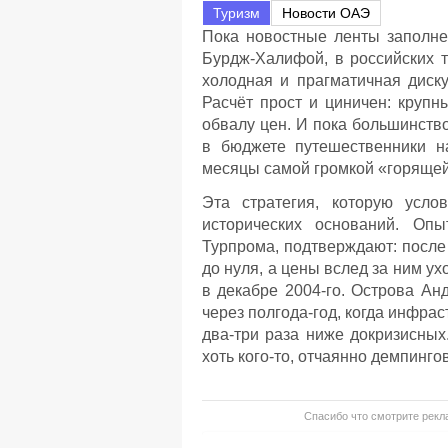
Туризм
Новости ОАЭ
Пока новостные ленты заполне
Бурдж-Халифой, в российских т
холодная и прагматичная диску
Расчёт прост и циничен: круп
обвалу цен. И пока большинств
в бюджете путешественники н
месяцы самой громкой «горящей
Эта стратегия, которую усло
исторических оснований. Оп
Турпрома, подтверждают: после
до нуля, а цены вслед за ним у
в декабре 2004-го. Острова Ан
через полгода-год, когда инфрас
два-три раза ниже докризисных
хоть кого-то, отчаянно демпинго
Спасибо что смотрите рекла