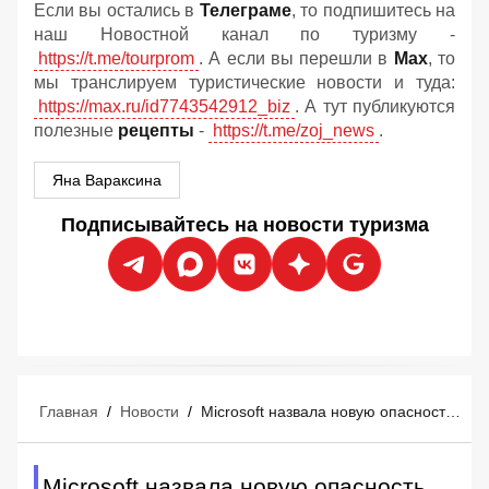
Если вы остались в
Телеграме
, то подпишитесь на
наш Новостной канал по туризму -
https://t.me/tourprom
. А если вы перешли в
Мах
, то
мы транслируем туристические новости и туда:
https://max.ru/id7743542912_biz
. А тут публикуются
полезные
рецепты
-
https://t.me/zoj_news
.
Яна Вараксина
Подписывайтесь на новости туризма
Главная
/
Новости
/
Microsoft назвала новую опасность отдыха в отелях
Microsoft назвала новую опасность