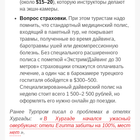
(около
$15–20
), которую инструкторы делают
на экшн-камеры.
Вопрос страховки.
При этом туристам надо
помнить, что стандартный медицинский полис,
входящий в пакетный тур, не покрывает
травмы, полученные во время дайвинга,
баротравмы ушей или декомпрессионную
болезнь. Без специального расширенного
полиса с пометкой «Экстрим/Дайвинг до 30
метров» страховщики откажутся оплачивать
лечение, а один час в барокамере турецкого
госпиталя обойдется в $300–500.
Специализированный дайверский полис на
неделю стоит всего 1 500–2 500 рублей, но
оформлять его нужно онлайн до поездки.
Ранее Турпром писал о проблемах в отелях
Хургады: «
В Хургаде начался ужасный
овербукинг: отели Египта забиты на 100%, мест
нет
».