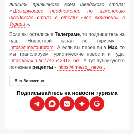
лишить привычного всем шведского стола:
«
Шокирующее предложение по изменению
шведского стола в отелях «все включено» в
Турции
».
Если вы остались в
Телеграме
, то подпишитесь на
наш Новостной канал по туризму -
https://t.me/tourprom
. А если вы перешли в
Мах
, то
мы транслируем туристические новости и туда:
https://max.ru/id7743542912_biz
. А тут публикуются
полезные
рецепты
-
https://t.me/zoj_news
.
Яна Вараксина
Подписывайтесь на новости туризма