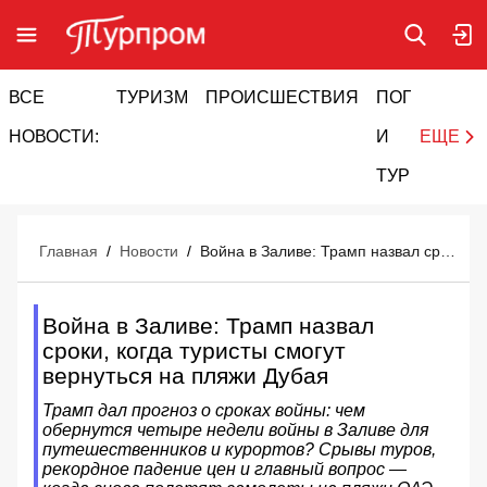
ВСЕ
ТУРИЗМ
ПРОИСШЕСТВИЯ
ПОГОДА
И
НОВОСТИ:
И
ЕЩЕ
ТУРИЗМ
Главная
/
Новости
/
Война в Заливе: Трамп назвал сроки, когда туристы смогут вернуться на пляжи Дубая
Война в Заливе: Трамп назвал
сроки, когда туристы смогут
вернуться на пляжи Дубая
Трамп дал прогноз о сроках войны: чем
обернутся четыре недели войны в Заливе для
путешественников и курортов? Срывы туров,
рекордное падение цен и главный вопрос —