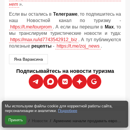
нет
».
Если вы остались в
Телеграме
, то подпишитесь на
наш Новостной канал по туризму -
https://t.me/tourprom
. А если вы перешли в
Мах
, то
мы транслируем туристические новости и туда:
https://max.ru/id7743542912_biz
. А тут публикуются
полезные
рецепты
-
https://t.me/zoj_news
.
Яна Вараксина
Подписывайтесь на новости туризма
Мы используем файлы cookie для корректной работы сайта,
персонализации и аналитики.
Подробнее
Принять
Главная
/
Новости
/
Армению начали продавать европейским туристам как главную загадку