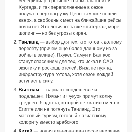
бенефициар в регионе. Шарм-эль-Шейх и
Хургада, и так переполненные в сезон,
получат сверхнагрузку. Цены там уже пошли
вверх, а свободных мест на ближайшие рейсы
почти нет. Это логично: та же «пятёрка», море,
шопинг — но без угрозы сирен.
Таиланд
— выбор для тех, кто готов к долгому
перелёту (причем еще более длинному из-за
войны в заливе). Пхукет, Самуи и Бангкок
станут спасением для тех, кто искал в ОАЭ
экзотику и роскошь отелей. Виза не нужна,
инфраструктура готова, хотя сезон дождей
вступает в силу.
Вьетнам
— вариант «подешевле и
подальше». Нячанг и Фукуок примут волну
среднего бюджета, которой не хватило мест в
Египте или не потянуть Таиланд. Это
массовый туризм, готовый к азиатскому
колориту вместо арабского.
Китай
— новая альтернатива после введения