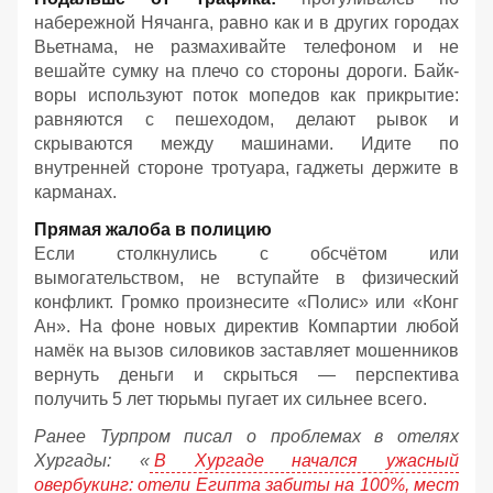
набережной Нячанга, равно как и в других городах
Вьетнама, не размахивайте телефоном и не
вешайте сумку на плечо со стороны дороги. Байк-
воры используют поток мопедов как прикрытие:
равняются с пешеходом, делают рывок и
скрываются между машинами. Идите по
внутренней стороне тротуара, гаджеты держите в
карманах.
Прямая жалоба в полицию
Если столкнулись с обсчётом или
вымогательством, не вступайте в физический
конфликт. Громко произнесите «Полис» или «Конг
Ан». На фоне новых директив Компартии любой
намёк на вызов силовиков заставляет мошенников
вернуть деньги и скрыться — перспектива
получить 5 лет тюрьмы пугает их сильнее всего.
Ранее Турпром писал о проблемах в отелях
Хургады: «
В Хургаде начался ужасный
овербукинг: отели Египта забиты на 100%, мест