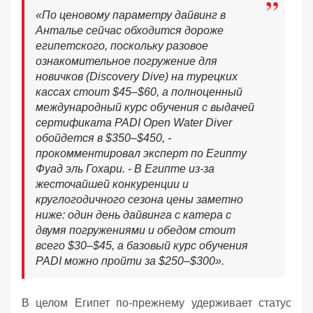
«
По ценовому параметру дайвинг в
Анталье сейчас обходится дороже
египетского, поскольку разовое
ознакомительное погружение для
новичков (Discovery Dive) на турецких
кассах стоит $45–$60, а полноценный
международный курс обучения с выдачей
сертификата PADI Open Water Diver
обойдется в $350–$450, -
прокомментировал эксперт по Египту
Фуад эль Гохари
. - В Египте из-за
жесточайшей конкуренции и
круглогодичного сезона цены заметно
ниже: о
дин день дайвинга с катера с
двумя погружениями и обедом стоит
всего $30–$45, а базовый курс обучения
PADI можно пройти за $250–$300
».
В целом Египет по-прежнему удерживает статус