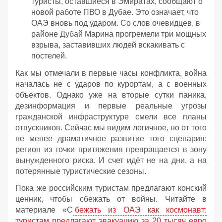
туристы, оставшиеся в Эмиратах, сообщают о
новой работе ПВО в Дубае. Это означает, что
ОАЭ вновь под ударом. Со слов очевидцев, в
районе Дубай Марина прогремели три мощных
взрыва, заставивших людей вскакивать с
постелей.
Как мы отмечали в первые часы конфликта, война
началась не с ударов по курортам, а с военных
объектов. Однако уже на вторые сутки паника,
дезинформация и первые реальные угрозы
гражданской инфраструктуре смели все планы
отпускников. Сейчас мы видим логичное, но от того
не менее драматичное развитие того сценария:
регион из точки притяжения превращается в зону
вынужденного риска. И счет идёт не на дни, а на
потерянные туристические сезоны.
Пока же российским туристам предлагают конский
ценник, чтобы сбежать от войны. Читайте в
материале «С
бежать из ОАЭ как космонавт:
туристам предлагают эвакуацию за 20 тысяч евро