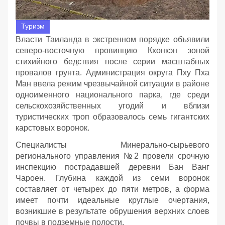
Туризм
Власти Таиланда в экстренном порядке объявили
северо-восточную провинцию Кхонкэн зоной
стихийного бедствия после серии масштабных
провалов грунта. Администрация округа Пху Пха
Ман ввела режим чрезвычайной ситуации в районе
одноименного национального парка, где среди
сельскохозяйственных угодий и вблизи
туристических троп образовалось семь гигантских
карстовых воронок.
Специалисты Минерально-сырьевого
регионального управления №2 провели срочную
инспекцию пострадавшей деревни Бан Ванг
Чароен. Глубина каждой из семи воронок
составляет от четырех до пяти метров, а форма
имеет почти идеальные круглые очертания,
возникшие в результате обрушения верхних слоев
почвы в подземные полости.