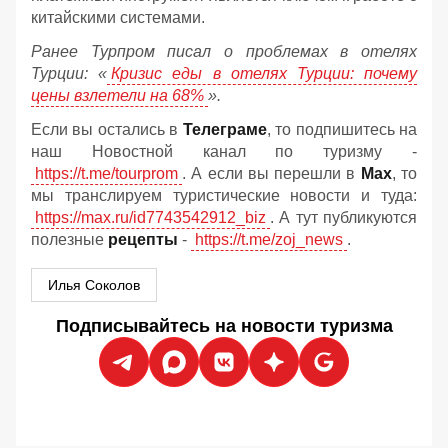
китайскими системами.
Ранее Турпром писал о проблемах в отелях
Турции: «
Кризис еды в отелях Турции: почему
цены взлетели на 68%
».
Если вы остались в
Телеграме
, то подпишитесь на
наш Новостной канал по туризму -
https://t.me/tourprom
. А если вы перешли в
Мах
, то
мы транслируем туристические новости и туда:
https://max.ru/id7743542912_biz
. А тут публикуются
полезные
рецепты
-
https://t.me/zoj_news
.
Илья Соколов
Подписывайтесь на новости туризма