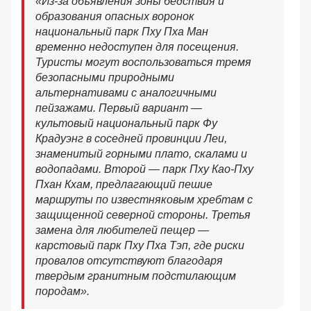
«Из-за объявления зоны бедствия и
образования опасных воронок
национальный парк Пху Пха Ман
временно недоступен для посещения.
Туристы могут воспользоваться тремя
безопасными природными
альтернативами с аналогичными
пейзажами. Первый вариант —
культовый национальный парк Фу
Крадуэнг в соседней провинции Леи,
знаменитый горными плато, скалами и
водопадами. Второй — парк Пху Као-Пху
Пхан Кхам, предлагающий пешие
маршруты по известняковым хребтам с
защищенной северной стороны. Третья
замена для любителей пещер —
карстовый парк Пху Пха Тэп, где риски
провалов отсутствуют благодаря
твердым гранитным подстилающим
породам».