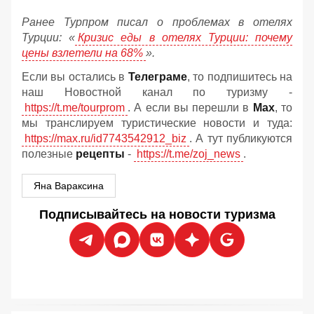
Ранее Турпром писал о проблемах в отелях
Турции: «
Кризис еды в отелях Турции: почему
цены взлетели на 68%
».
Если вы остались в
Телеграме
, то подпишитесь на
наш Новостной канал по туризму -
https://t.me/tourprom
. А если вы перешли в
Мах
, то
мы транслируем туристические новости и туда:
https://max.ru/id7743542912_biz
. А тут публикуются
полезные
рецепты
-
https://t.me/zoj_news
.
Яна Вараксина
Подписывайтесь на новости туризма