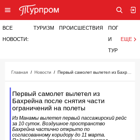
ВСЕ
ТУРИЗМ
ПРОИСШЕСТВИЯ
ПОГОДА
И
НОВОСТИ:
И
ЕЩЕ
ТУРИЗМ
Главная
/
Новости
/
Первый самолет вылетел из Бахрейна после снятия части ограничений на полеты
Первый самолет вылетел из
Бахрейна после снятия части
ограничений на полеты
Из Манамы вылетел первый пассажирский рейс
за 10 суток. Воздушное пространство
Бахрейна частично открыто по
согласованному коридору до 11 марта.