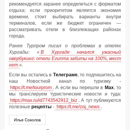
рекомендуется заранее определиться с форматом
отдыха: если приоритетом является экономия
времени, стоит выбирать варианты внутри
терминалов, если же бюджет ограничен —
рассматривать отели в близлежащих районах
города.
Ранее Турпром писал о проблемах в отелях
Хургады: «
В Хургаде начался ужасный
овербукинг: отели Египта забиты на 100%, мест
нет
».
Если вы остались в
Телеграме
, то подпишитесь на
наш Новостной канал по туризму -
https://t.me/tourprom
. А если вы перешли в
Мах
, то
мы транслируем туристические новости и туда:
https://max.ru/id7743542912_biz
. А тут публикуются
полезные
рецепты
-
https://t.me/zoj_news
.
Илья Соколов