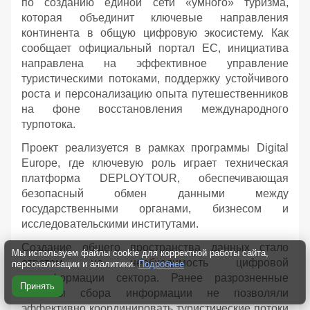
по созданию единой сети «умного» туризма,
которая объединит ключевые направления
континента в общую цифровую экосистему. Как
сообщает официальный портал ЕС, инициатива
направлена на эффективное управление
туристическими потоками, поддержку устойчивого
роста и персонализацию опыта путешественников
на фоне восстановления международного
турпотока.
Проект реализуется в рамках программы Digital
Europe, где ключевую роль играет техническая
платформа DEPLOYTOUR, обеспечивающая
безопасный обмен данными между
государственными органами, бизнесом и
исследовательскими институтами.
Создание общего пространства данных стало
Мы используем файлы cookie для корректной работы сайта,
ответом на необходимость цифровой
персонализации и аналитики.
Подробнее
трансформации сектора. Ранее разрозненные
Принять
системы сбора информации не позволяли
эффективно координировать туристические потоки