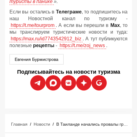
туристы в панике
».
Если вы остались в
Телеграме
, то подпишитесь на
наш Новостной канал по туризму -
https://t.me/tourprom
. А если вы перешли в
Мах
, то
мы транслируем туристические новости и туда:
https://max.ru/id7743542912_biz
. А тут публикуются
полезные
рецепты
-
https://t.me/zoj_news
.
Евгения Бурмистрова
Подписывайтесь на новости туризма
Главная
/
Новости
/
В Таиланде начались провалы грунта: в популярном у туристов месте земля уходит из-под ног