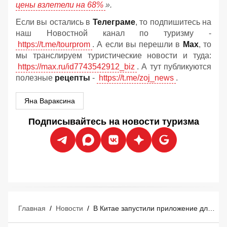
цены взлетели на 68%
».
Если вы остались в
Телеграме
, то подпишитесь на
наш Новостной канал по туризму -
https://t.me/tourprom
. А если вы перешли в
Мах
, то
мы транслируем туристические новости и туда:
https://max.ru/id7743542912_biz
. А тут публикуются
полезные
рецепты
-
https://t.me/zoj_news
.
Яна Вараксина
Подписывайтесь на новости туризма
Главная
/
Новости
/
В Китае запустили приложение для оплаты покупок российскими картами