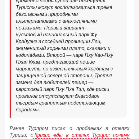
временно недоступен для посещения.
Туристы могут воспользоваться тремя
безопасными природными
альтернативами с аналогичными
пейзажами. Первый вариант —
культовый национальный парк Фу
Крадуэнг в соседней провинции Леи,
знаменитый горными плато, скалами и
водопадами. Второй — парк Пху Као-Пху
Пхан Кхам, предлагающий пешие
маршруты по известняковым хребтам с
защищенной северной стороны. Третья
замена для любителей пещер —
карстовый парк Пху Пха Тэп, где риски
провалов отсутствуют благодаря
твердым гранитным подстилающим
породам».
Ранее Турпром писал о проблемах в отелях
Турции: «
Кризис еды в отелях Турции: почему