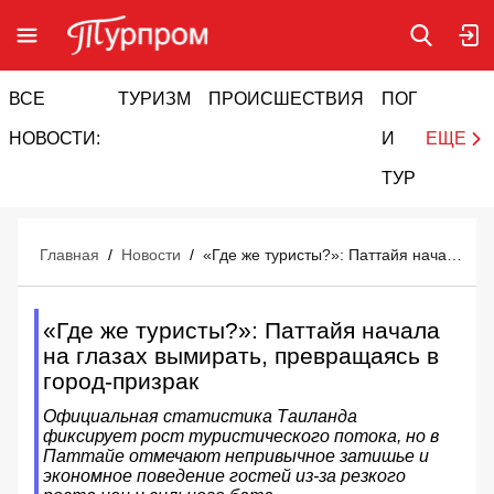
ВСЕ
ТУРИЗМ
ПРОИСШЕСТВИЯ
ПОГОДА
И
НОВОСТИ:
И
ЕЩЕ
ТУРИЗМ
Главная
/
Новости
/
«Где же туристы?»: Паттайя начала на глазах вымирать, превращаясь в город-призрак
«Где же туристы?»: Паттайя начала
на глазах вымирать, превращаясь в
город-призрак
Официальная статистика Таиланда
фиксирует рост туристического потока, но в
Паттайе отмечают непривычное затишье и
экономное поведение гостей из-за резкого