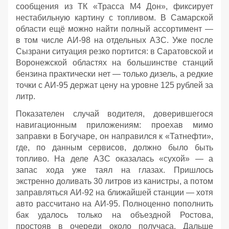
сообщения из ТК «Трасса М4 Дон», фиксирует
нестабильную картину с топливом. В Самарской
области ещё можно найти полный ассортимент —
в том числе АИ‑98 на отдельных АЗС. Уже после
Сызрани ситуация резко портится: в Саратовской и
Воронежской областях на большинстве станций
бензина практически нет — только дизель, а редкие
точки с АИ‑95 держат цену на уровне 125 рублей за
литр.
Показателен случай водителя, доверившегося
навигационным приложениям: проехав мимо
заправки в Богучаре, он направился к «Татнефти»,
где, по данным сервисов, должно было быть
топливо. На деле АЗС оказалась «сухой» — а
запас хода уже таял на глазах. Пришлось
экстренно доливать 30 литров из канистры, а потом
заправляться АИ‑92 на ближайшей станции — хотя
авто рассчитано на АИ‑95. Полноценно пополнить
бак удалось только на объездной Ростова,
простояв в очереди около получаса. Дальше