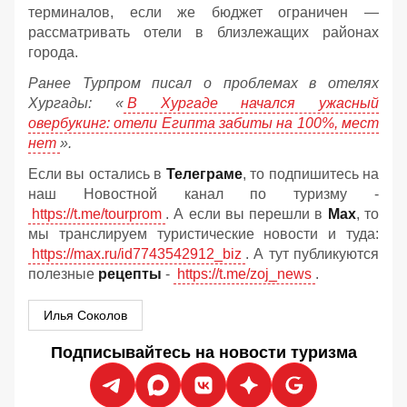
терминалов, если же бюджет ограничен —
рассматривать отели в близлежащих районах
города.
Ранее Турпром писал о проблемах в отелях
Хургады: «
В Хургаде начался ужасный
овербукинг: отели Египта забиты на 100%, мест
нет
».
Если вы остались в
Телеграме
, то подпишитесь на
наш Новостной канал по туризму -
https://t.me/tourprom
. А если вы перешли в
Мах
, то
мы транслируем туристические новости и туда:
https://max.ru/id7743542912_biz
. А тут публикуются
полезные
рецепты
-
https://t.me/zoj_news
.
Илья Соколов
Подписывайтесь на новости туризма