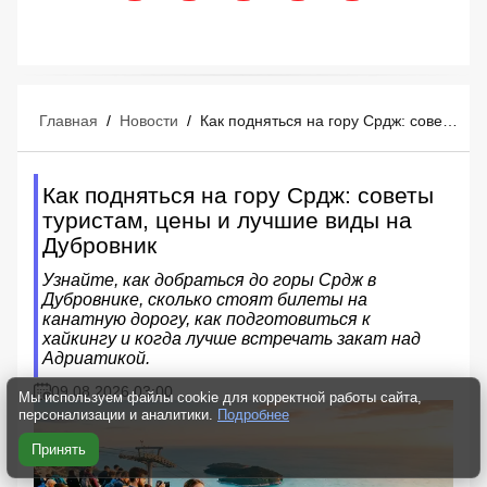
Главная
/
Новости
/
Как подняться на гору Срдж: советы туристам, цены и лучшие виды на Дубровник
Как подняться на гору Срдж: советы
туристам, цены и лучшие виды на
Дубровник
Узнайте, как добраться до горы Срдж в
Дубровнике, сколько стоят билеты на
канатную дорогу, как подготовиться к
хайкингу и когда лучше встречать закат над
Адриатикой.
09.08.2026 03:00
Мы используем файлы cookie для корректной работы сайта,
персонализации и аналитики.
Подробнее
Принять