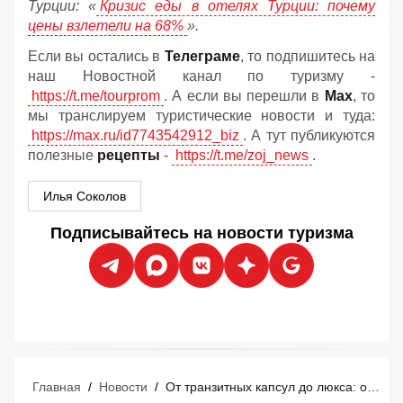
Турции: «
Кризис еды в отелях Турции: почему
цены взлетели на 68%
».
Если вы остались в
Телеграме
, то подпишитесь на
наш Новостной канал по туризму -
https://t.me/tourprom
. А если вы перешли в
Мах
, то
мы транслируем туристические новости и туда:
https://max.ru/id7743542912_biz
. А тут публикуются
полезные
рецепты
-
https://t.me/zoj_news
.
Илья Соколов
Подписывайтесь на новости туризма
Главная
/
Новости
/
От транзитных капсул до люкса: обзор отелей в аэропорту Сингапура