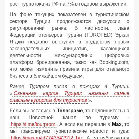
рост турпотока из РФ на 7% в годовом выражении.
На фоне текущих показателей в туристическом
секторе Турции продолжаются дискуссии о
регулировании рынка. В частности, глава
Федерации отельеров Турции (TUROFED) Эркан
Ягджи недавно выступил в поддержку новых
законодательных инициатив, касающихся
деятельности международных цифровых
платформ бронирования, таких как Booking.com,
что может изменить правила игры для отельного
бизнеса в ближайшем будущем.
Ранее Турпром писал о пожарах в Турции:
«
Огненная карта Турции: названы самые
опасные курорты для туристов
».
Если вы остались в
Телеграме
, то подпишитесь на
наш Новостной канал по туризму -
https://t.me/tourprom
. А если вы перешли в
Мах
, то
мы транслируем туристические новости и туда:
https://max.ru/id7743542912_biz
. А тут публикуются