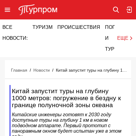
ВСЕ
ТУРИЗМ
ПРОИСШЕСТВИЯ
ПОГОДА
И
НОВОСТИ:
И
ЕЩЕ
ТУРИЗМ
Главная
/
Новости
/
Китай запустит туры на глубину 1000 метров: погружение в бездну к границе полуночной зоны океана
Китай запустит туры на глубину
1000 метров: погружение в бездну к
границе полуночной зоны океана
Китайские инженеры готовят к 2030 году
доступные туры на глубину 1 км в новом
подводном аппарате. Первый прототип с
панорамным окном будет испытан уже в этом