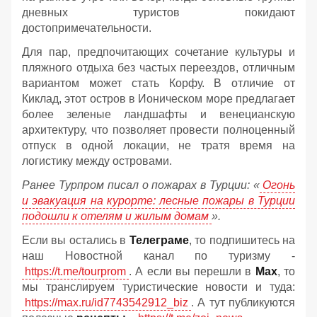
дневных туристов покидают
достопримечательности.
Для пар, предпочитающих сочетание культуры и
пляжного отдыха без частых переездов, отличным
вариантом может стать Корфу. В отличие от
Киклад, этот остров в Ионическом море предлагает
более зеленые ландшафты и венецианскую
архитектуру, что позволяет провести полноценный
отпуск в одной локации, не тратя время на
логистику между островами.
Ранее Турпром писал о пожарах в Турции:
«
Огонь
и эвакуация на курорте: лесные пожары в Турции
подошли к отелям и жилым домам
».
Если вы остались в
Телеграме
, то подпишитесь на
наш Новостной канал по туризму -
https://t.me/tourprom
. А если вы перешли в
Мах
, то
мы транслируем туристические новости и туда:
https://max.ru/id7743542912_biz
. А тут публикуются