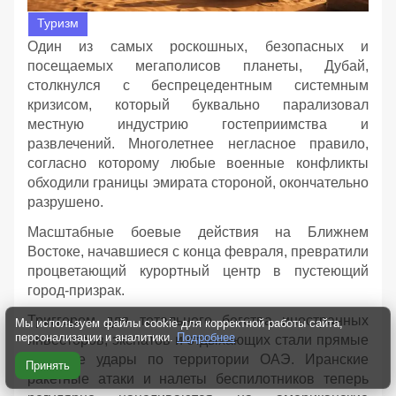
Туризм
Один из самых роскошных, безопасных и
посещаемых мегаполисов планеты, Дубай,
столкнулся с беспрецедентным системным
кризисом, который буквально парализовал
местную индустрию гостеприимства и
развлечений. Многолетнее негласное правило,
согласно которому любые военные конфликты
обходили границы эмирата стороной, окончательно
разрушено.
Масштабные боевые действия на Ближнем
Востоке, начавшиеся с конца февраля, превратили
процветающий курортный центр в пустеющий
город-призрак.
Триггером для тотального бегства иностранных
Мы используем файлы cookie для корректной работы сайта,
персонализации и аналитики.
Подробнее
инвесторов, экспатов и отдыхающих стали прямые
военные удары по территории ОАЭ. Иранские
Принять
ракетные атаки и налеты беспилотников теперь