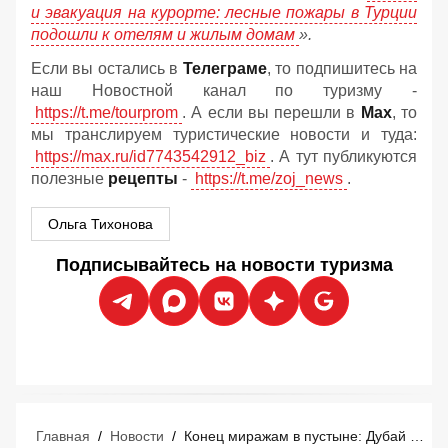
и эвакуация на курорте: лесные пожары в Турции
подошли к отелям и жилым домам
».
Если вы остались в
Телеграме
, то подпишитесь на
наш Новостной канал по туризму -
https://t.me/tourprom
. А если вы перешли в
Мах
, то
мы транслируем туристические новости и туда:
https://max.ru/id7743542912_biz
. А тут публикуются
полезные
рецепты
-
https://t.me/zoj_news
.
Ольга Тихонова
Подписывайтесь на новости туризма
Главная
/
Новости
/
Конец миражам в пустыне: Дубай превратился в город-призрак