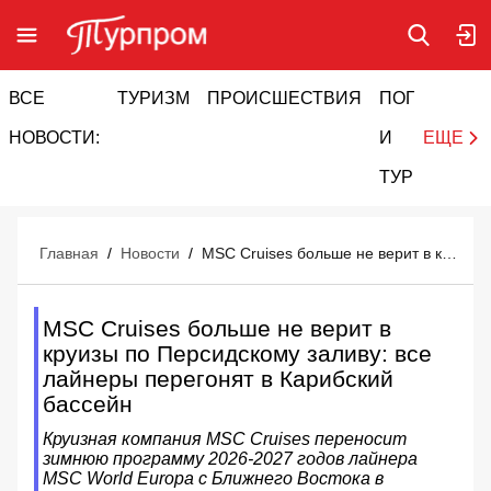
ВСЕ
ТУРИЗМ
ПРОИСШЕСТВИЯ
ПОГОДА
И
НОВОСТИ:
И
ЕЩЕ
ТУРИЗМ
Главная
/
Новости
/
MSC Cruises больше не верит в круизы по Персидскому заливу: все лайнеры перегонят в Карибский бассейн
MSC Cruises больше не верит в
круизы по Персидскому заливу: все
лайнеры перегонят в Карибский
бассейн
Круизная компания MSC Cruises переносит
зимнюю программу 2026-2027 годов лайнера
MSC World Europa с Ближнего Востока в