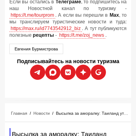
Если вы остались в
Телеграме
, то подпишитесь на
наш Новостной канал по туризму -
https://t.me/tourprom
. А если вы перешли в
Мах
, то
мы транслируем туристические новости и туда:
https://max.ru/id7743542912_biz
. А тут публикуются
полезные
рецепты
-
https://t.me/zoj_news
.
Евгения Бурмистрова
Подписывайтесь на новости туризма
Главная
/
Новости
/
Высылка за аморалку: Таиланд утвердил новые правила мгновенной депортации туристов
Высылка за аморалку: Таиланд