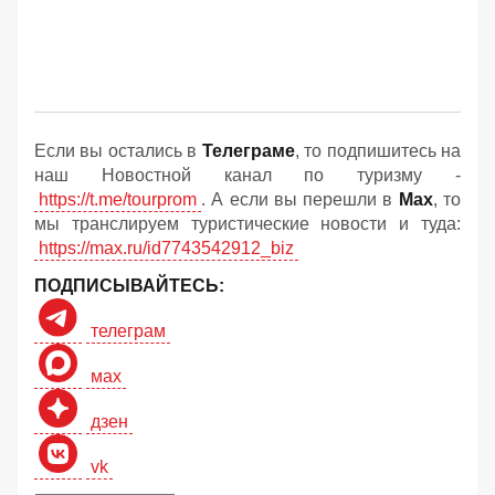
Если вы остались в
Телеграме
, то подпишитесь на
наш Новостной канал по туризму -
https://t.me/tourprom
. А если вы перешли в
Мах
, то
мы транслируем туристические новости и туда:
https://max.ru/id7743542912_biz
ПОДПИСЫВАЙТЕСЬ:
телеграм
мах
дзен
vk