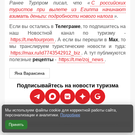
Ранее Турпром писал, что «
С российских
туристов при вылете из Египта начинают
взимать деньги: подробности нового налога
».
Если вы остались в
Телеграме
, то подпишитесь на
наш Новостной канал по туризму -
https://t.me/tourprom
. А если вы перешли в
Мах
, то
мы транслируем туристические новости и туда:
https://max.ru/id7743542912_biz
. А тут публикуются
полезные
рецепты
-
https://t.me/zoj_news
.
Яна Вараксина
Подписывайтесь на новости туризма
Мы используем файлы cookie для корректной работы сайта,
персонализации и аналитики.
Подробнее
Принять