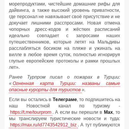
морепродуктами, чистейшие домашние рифы для
дайвинга, а также высокий уровень приватности,
где персонал не навязывает своё присутствие и не
докучает лишними расспросами. Новая отмена
чопорных дресс-кодов и жёстких расписаний
идеально совпадает с запросами наших
путешественников, которые летят на Мальдивы
расслабляться босиком на пляже и ужинать на
вилле в любое время суток, полностью игнорируя
глупые европейские протоколы и рамки прошлых
лет».
Ранее Турпром писал о пожарах в Турции:
«
Огненная карта Турции: названы самые
опасные курорты для туристов
».
Если вы остались в
Телеграме
, то подпишитесь на
наш Новостной канал по туризму -
https://t.me/tourprom
. А если вы перешли в
Мах
, то
мы транслируем туристические новости и туда:
https://max.ru/id7743542912_biz
. А тут публикуются