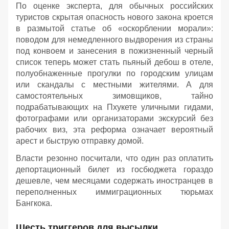
По оценке эксперта, для обычных российских
туристов скрытая опасность нового закона кроется
в размытой статье об «оскорблении морали»:
поводом для немедленного выдворения из страны
под конвоем и занесения в пожизненный черный
список теперь может стать пьяный дебош в отеле,
полуобнаженные прогулки по городским улицам
или скандалы с местными жителями. А для
самостоятельных зимовщиков, тайно
подрабатывающих на Пхукете уличными гидами,
фотографами или организаторами экскурсий без
рабочих виз, эта реформа означает вероятный
арест и быструю отправку домой.
Власти резонно посчитали, что один раз оплатить
депортационный билет из госбюджета гораздо
дешевле, чем месяцами содержать иностранцев в
переполненных иммиграционных тюрьмах
Бангкока.
Шесть триггеров для высылки