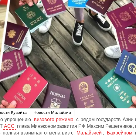
ости Кувейта
Новости Малайзии
 по упрощению
визового режима
с рядом государств Азии 
 Т
АСС
глава Минэкономразвития РФ Максим Решетников, 
 полная взаимная отмена виз с
Малайзией
,
Бахрейном