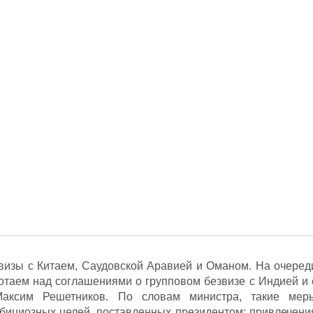
визы с Китаем, Саудовской Аравией и Оманом. На очеред
ботаем над соглашениями о групповом безвизе с Индией и 
аксим Решетников. По словам министра, такие мер
бициозных целей, поставленных президентом: привлечени