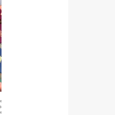
и
в
и