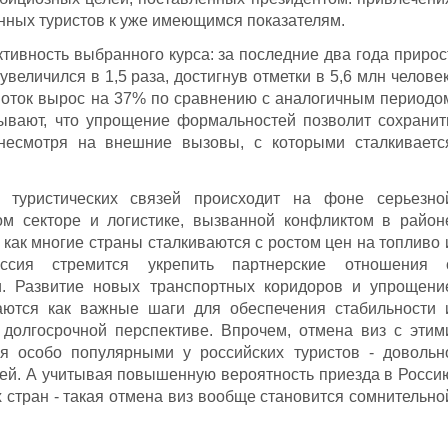
нных туристов к уже имеющимся показателям.
тивность выбранного курса: за последние два года прирос
величился в 1,5 раза, достигнув отметки в 5,6 млн человек
рпоток вырос на 37% по сравнению с аналогичным периодо
тывают, что упрощение формальностей позволит сохранит
 несмотря на внешние вызовы, с которыми сталкиваетс
е туристических связей происходит на фоне серьезно
ком секторе и логистике, вызванной конфликтом в район
 как многие страны сталкиваются с ростом цен на топливо 
ссия стремится укрепить партнерские отношения 
и. Развитие новых транспортных коридоров и упрощени
аются как важные шаги для обеспечения стабильности 
 долгосрочной перспективе. Впрочем, отмена виз с этим
я особо популярными у российских туристов - довольн
ей. А учитывая повышенную вероятность приезда в Росси
 стран - такая отмена виз вообще становится сомнительно