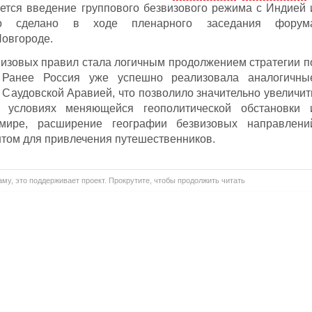
ается введение группового безвизового режима с Индией 
ло сделано в ходе пленарного заседания форум
овгороде.
изовых правил стала логичным продолжением стратегии п
. Ранее Россия уже успешно реализовала аналогичны
 Саудовской Аравией, что позволило значительно увеличит
В условиях меняющейся геополитической обстановки 
 мире, расширение географии безвизовых направлени
том для привлечения путешественников.
му, это поддерживает проект. Прокрутите, чтобы продолжить читать