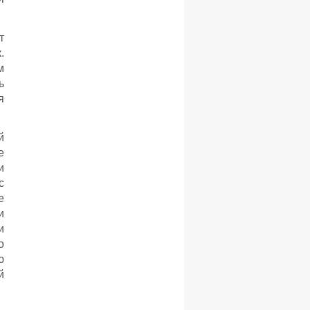
т
.
м
ь
я
й
е
и
с
е
и
и
о
ю
й