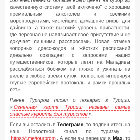
соотечественники больше всего ценят на курортах
качественную систему „всё включено" с хорошим
премиальным алкоголем и свежими
морепродуктами, чистейшие домашние рифы для
дайвинга, а также высокий уровень приватности,
где персонал не навязывает своё присутствие и не
докучает лишними расспросами. Новая отмена
чопорных дресс-кодов и жёстких расписаний
идеально совпадает с запросами наших
путешественников, которые летят на Мальдивы
расслабляться босиком на пляже и ужинать на
вилле в любое время суток, полностью игнорируя
глупые европейские протоколы и рамки прошлых
лет».
Ранее Турпром писал о пожарах в Турции:
«
Огненная карта Турции: названы самые
опасные курорты для туристов
».
Если вы остались в
Телеграме
, то подпишитесь на
наш Новостной канал по туризму -
https://t.me/tourprom
. А если вы перешли в
Мах
, то