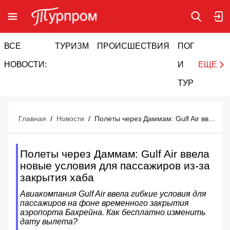
ВСЕ
ТУРИЗМ
ПРОИСШЕСТВИЯ
ПОГОДА
И
НОВОСТИ:
И
ЕЩЕ
ТУРИЗМ
Главная
/
Новости
/
Полеты через Даммам: Gulf Air ввела новые условия для пассажиров из-за закрытия хаба
Полеты через Даммам: Gulf Air ввела
новые условия для пассажиров из-за
закрытия хаба
Авиакомпания Gulf Air ввела гибкие условия для
пассажиров на фоне временного закрытия
аэропорта Бахрейна. Как бесплатно изменить
дату вылета?