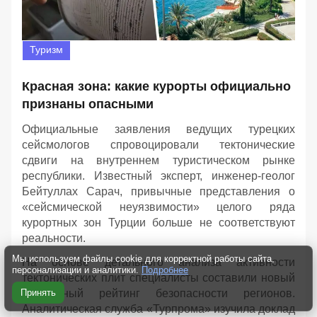
Туризм
Красная зона: какие курорты официально
признаны опасными
Официальные заявления ведущих турецких
сейсмологов спровоцировали тектонические
сдвиги на внутреннем туристическом рынке
республики. Известный эксперт, инженер-геолог
Бейтуллах Сарач, привычные представления о
«сейсмической неуязвимости» целого ряда
курортных зон Турции больше не соответствуют
реальности.
Мы используем файлы cookie для корректной работы сайта,
На основе детального анализа активности
персонализации и аналитики.
Подробнее
тектонических плит специалисты составили новый
актуальный рейтинг безопасности регионов.
Принять
Аналитическая служба «Турпрома» изучила доклад