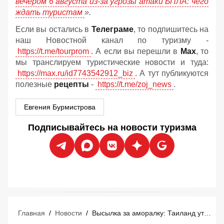
вечером 6 августа из-за угрозы атаки БПЛА: чего
ждать туристам
».
Если вы остались в
Телеграме
, то подпишитесь на
наш Новостной канал по туризму -
https://t.me/tourprom
. А если вы перешли в
Мах
, то
мы транслируем туристические новости и туда:
https://max.ru/id7743542912_biz
. А тут публикуются
полезные
рецепты
-
https://t.me/zoj_news
.
Евгения Бурмистрова
Подписывайтесь на новости туризма
Главная
/
Новости
/
Высылка за аморалку: Таиланд утвердил новые правила мгновенной депортации туристов