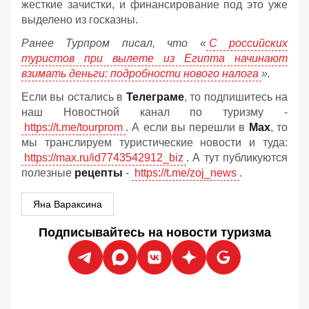
жесткие зачистки, и финансирование под это уже
выделено из госказны.
Ранее Турпром писал, что «
С российских
туристов при вылете из Египта начинают
взимать деньги: подробности нового налога
».
Если вы остались в
Телеграме
, то подпишитесь на
наш Новостной канал по туризму -
https://t.me/tourprom
. А если вы перешли в
Мах
, то
мы транслируем туристические новости и туда:
https://max.ru/id7743542912_biz
. А тут публикуются
полезные
рецепты
-
https://t.me/zoj_news
.
Яна Вараксина
Подписывайтесь на новости туризма