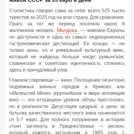
Статистика говорит сама за себя: всего 525 тысяч
туристов за 2025 год на всю страну. Для сравнения,
Прагу за тот же период посетило около 8
миллионов человек.
Молдова
— чемпион Европы
по доступности и одна из самых недооцененных
гастрономических дестинаций. Ее козырь — не
только цены, но и уникальный культурный микс,
который не найдешь больше нигде: румынская,
славянская и советская идентичность сплелись
здесь в причудливый узор.
Главное сокровище — вино. Посещение гигантских
подземных винных городов в Криково или
«Милештий Мичи» (крупнейшая в мире коллекция
вин) — это аттракцион уровня «Игры престолов»,
но в реальности. Дегустации щедрые, а цены за
бутылку качественного местного вина начинаются
от 5-7 евро. Для полного погружения в историю
стоит заглянуть в Приднестровье — регион,
который кажется застывшим в 1985 году, с