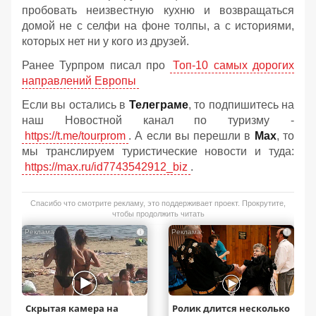
пробовать неизвестную кухню и возвращаться
домой не с селфи на фоне толпы, а с историями,
которых нет ни у кого из друзей.
Ранее Турпром писал про
Топ-10 самых дорогих
направлений
Европы
Если вы остались в
Телеграме
, то подпишитесь на
наш Новостной канал по туризму -
https://t.me/tourprom
. А если вы перешли в
Мах
, то
мы транслируем туристические новости и туда:
https://max.ru/id7743542912_biz
.
Спасибо что смотрите рекламу, это поддерживает проект. Прокрутите,
чтобы продолжить читать
i
i
Скрытая камера на
Ролик длится несколько