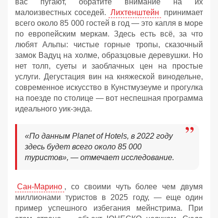
вас пугают, обратите внимание на их
малоизвестных соседей.
Лихтенштейн
принимает
всего около 85 000 гостей в год — это капля в море
по европейским меркам. Здесь есть всё, за что
любят Альпы: чистые горные тропы, сказочный
замок Вадуц на холме, образцовые деревушки. Но
нет толп, суеты и заоблачных цен на простые
услуги. Дегустация вин на княжеской винодельне,
современное искусство в Кунстмузеуме и прогулка
на поезде по столице — вот неспешная программа
идеального уик-энда.
«По данным Planet of Hotels, в 2022 году
здесь будет всего около 85 000
туристов»
, — отмечает исследование.
Сан-Марино
, со своими чуть более чем двумя
миллионами туристов в 2025 году, — еще один
пример успешного избегания мейнстрима. При