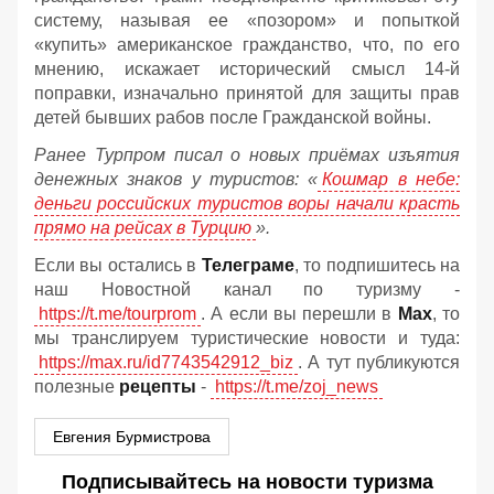
систему, называя ее «позором» и попыткой
«купить» американское гражданство, что, по его
мнению, искажает исторический смысл 14-й
поправки, изначально принятой для защиты прав
детей бывших рабов после Гражданской войны.
Ранее Турпром писал о новых приёмах изъятия
денежных знаков у туристов:
«
Кошмар в небе:
деньги российских туристов воры начали красть
прямо на рейсах в Турцию
».
Если вы остались в
Телеграме
, то подпишитесь на
наш Новостной канал по туризму -
https://t.me/tourprom
. А если вы перешли в
Мах
, то
мы транслируем туристические новости и туда:
https://max.ru/id7743542912_biz
. А тут публикуются
полезные
рецепты
-
https://t.me/zoj_news
Евгения Бурмистрова
Подписывайтесь на новости туризма