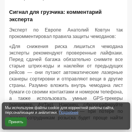
Сигнал для грузчика: комментарий
эксперта
Эксперт по Европе Анатолий Ковтун так
прокомментировал правила защиты чемоданов:
«Для снижения риска лишиться чемодана
эксперты рекомендуют проверенные лайфхаки.
Перед сдачей багажа обязательно снимите все
старые штрих-коды и наклейки от предыдущих
рейсов — они путают автоматические лазерные
сканеры сортировки и отправляют вещи в другие
страны. Разумно вложить внутрь чемодана лист
бумаги со своими контактами и номером телефона,
а также использовать умные GPS-трекеры
(например, AirTag). Наконец, сфотографируйте
Мы используем файлы cookie для корректной работы сайта,
свой чемодан перед сдачей — при потере по
персонализации и аналитики.
Подробнее
снимку сотрудникам розыска будет проще найти
Принять
багаж».