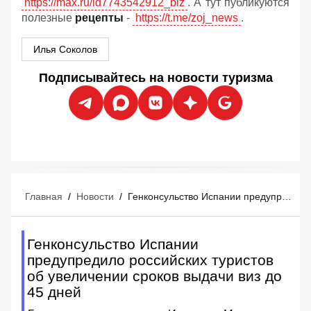
https://max.ru/id7743542912_biz
. А тут публикуются
полезные
рецепты
-
https://t.me/zoj_news
.
Илья Соколов
Подписывайтесь на новости туризма
Главная
/
Новости
/
Генконсульство Испании предупредило российских туристов об увеличении сроков выдачи виз до 45 дней
Генконсульство Испании
предупредило российских туристов
об увеличении сроков выдачи виз до
45 дней