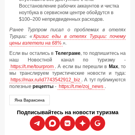
Восстановление рабочих аккаунтов и чистка
ноутбука в сервисном центре обойдутся в
$100–200 непредвиденных расходов.
Ранее Турпром писал о проблемах в отелях
Турции: «
Кризис еды в отелях Турции: почему
цены взлетели на 68%
».
Если вы остались в
Телеграме
, то подпишитесь на
наш Новостной канал по туризму -
https://t.me/tourprom
. А если вы перешли в
Мах
, то
мы транслируем туристические новости и туда:
https://max.ru/id7743542912_biz
. А тут публикуются
полезные
рецепты
-
https://t.me/zoj_news
.
Яна Вараксина
Подписывайтесь на новости туризма