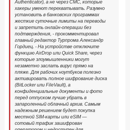
Authenticator), а не через СМС, которые
хакеры умеют перехватывать. Разумно
установить в банковских программах
жесткие суточные лимиты на переводы
и запретить онлайн-операции без
подтверждения, - прокомментировал
главный редактор Турпрома Александр
Гордиец. - На устройстве отключите
функцию AirDrop или Quick Share, через
которые злоумышленники могут
незаметно заслать вирус прямо на
пляже. Для рабочих ноутбуков полезно
активировать полное шифрование диска
(BitLocker или FileVault), а
конфиденциальные документы и фото
перед отпуском лучше убрать в
запароленный облачный архив. Самым
надежным решением будет покупка
местной SIM-карты или eSIM —
сотовый трафик зашифрован
оператором и недоступен для