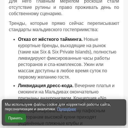
Для него главным мерилом роскоши стали
отсутствие рутины и право проживать день по
собственному сценарию.
Тренды, которые прямо сейчас переписывают
стандарты мальдивского гостеприимства:
Отказ от жёсткого тайминга.
Новые
курортные бренды, выходящие на рынок
(такие как Six & Six Private Islands), полностью
ликвидируют фиксированные часы работы
ресторанов и спа-комплексов. Ужин или
массаж доступны в любое время суток по
первому желанию гостя.
Ликвидация дресс-кода.
Вечерние платья и
смокинги на Мальдивах окончательно
признаны анахронизмом. Концепция «No
shoes, no news» (без обуви и без новостей)
Мы используем файлы cookie для корректной работы сайта,
персонализации и аналитики.
Подробнее
эволюционировала: на смену пафосным
ресторанам высокой кухни приходят
Принять
уединённые пляжные клубы и