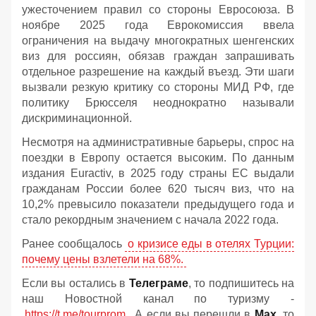
ужесточением правил со стороны Евросоюза. В
ноябре 2025 года Еврокомиссия ввела
ограничения на выдачу многократных шенгенских
виз для россиян, обязав граждан запрашивать
отдельное разрешение на каждый въезд. Эти шаги
вызвали резкую критику со стороны МИД РФ, где
политику Брюсселя неоднократно называли
дискриминационной.
Несмотря на административные барьеры, спрос на
поездки в Европу остается высоким. По данным
издания Euractiv, в 2025 году страны ЕС выдали
гражданам России более 620 тысяч виз, что на
10,2% превысило показатели предыдущего года и
стало рекордным значением с начала 2022 года.
Ранее сообщалось
о кризисе еды в отелях Турции:
почему цены взлетели на 68%.
Если вы остались в
Телеграме
, то подпишитесь на
наш Новостной канал по туризму -
https://t.me/tourprom
. А если вы перешли в
Мах
, то