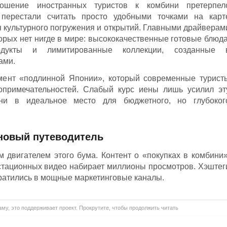
ошение иностранных туристов к комбини претерпел
перестали считать просто удобными точками на карт
я культурного погружения и открытий. Главными драйверам
орых нет нигде в мире: высококачественные готовые блюда
одукты и лимитированные коллекции, созданные 
ами.
мент «подлинной Японии», который современные турист
опримечательностей. Слабый курс иены лишь усилил эт
ни в идеальное место для бюджетного, но глубоког
к новый путеводитель
 двигателем этого бума. Контент о «покупках в комбини»
устационных видео набирает миллионы просмотров. Хэштег
евратились в мощные маркетинговые каналы.
му, это поддерживает проект. Прокрутите, чтобы продолжить читать