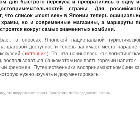
ом для быстрого перекуса и превратились в одну и
остопримечательностей страны. Для российског
т, что список «must see» в Японии теперь официальн
 храмы, но и современные магазины, а маршруты п
 строятся вокруг самых знаменитых комбини.
акт: в опросах Японской национальной туристическо
на шаговой доступности теперь занимает место наравне 
скурсий (
источник
). То, что начиналось как логистическа
, воспользоваться банкоматом или взять горячий напиток 
ный феномен. Путешественники воспринимают комбини ка
 которую нужно изучать и документировать.
му, это поддерживает проект. Прокрутите, чтобы продолжить читать