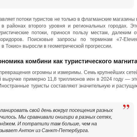
авляет потоки туристов не только в флагманские магазины 
 в районах второго уровня и региональных городах. Эт
уристические потоки, принося пользу местам, далеким о
коридоров. Поисковые запросы по терминам «7-Eleve
в Токио» выросли в геометрической прогрессии.
кономика комбини как туристического магнит
 превращения огромны и измеримы. Семь крупнейших сете
 выручке примерно 11,8 триллионов иен в 2024 году — эт
 Иностранные туристы составляют значительную и растущу
планировать свой день вокруг посещения разных
училось. Мы сравнивали онигири в разных сетях,
нджем. И потратили там больше, чем на
азывает Антон из Санкт-Петербурга.