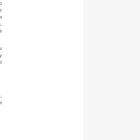
о
е
и
,
в
ы
у
о
,
и