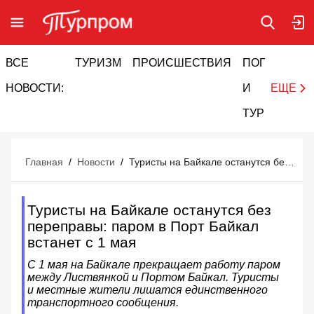
ВСЕ
ТУРИЗМ
ПРОИСШЕСТВИЯ
ПОГОДА
И
НОВОСТИ:
И
ЕЩЕ
ТУРИЗМ
Главная
/
Новости
/
Туристы на Байкале останутся без переправы: паром в Порт Байкал встанет с 1 мая
Туристы на Байкале останутся без
переправы: паром в Порт Байкал
встанет с 1 мая
С 1 мая на Байкале прекращает работу паром
между Листвянкой и Портом Байкал. Туристы
и местные жители лишатся единственного
транспортного сообщения.