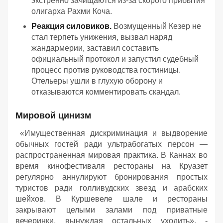
экстренно зачищаются из-за скорого прибытия
олигарха Рахми Коча.
Реакция силовиков.
Возмущенный Кезер не
стал терпеть унижения, вызвал наряд
жандармерии, заставил составить
официальный протокол и запустил судебный
процесс против руководства гостиницы.
Отельеры ушли в глухую оборону и
отказываются комментировать скандал.
Мировой цинизм
«Имущественная дискриминация и выдворение
обычных гостей ради ультрабогатых персон —
распространенная мировая практика. В Каннах во
время кинофестиваля рестораны на Круазет
регулярно аннулируют бронирования простых
туристов ради голливудских звезд и арабских
шейхов. В Куршевеле шале и рестораны
закрывают целыми залами под приватные
вечеринки, вынуждая остальных уходить», -