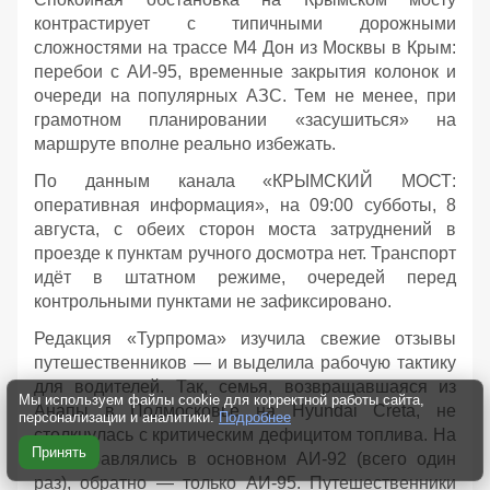
контрастирует с типичными дорожными
сложностями на трассе М4 Дон из Москвы в Крым:
перебои с АИ‑95, временные закрытия колонок и
очереди на популярных АЗС. Тем не менее, при
грамотном планировании «засушиться» на
маршруте вполне реально избежать.
По данным канала «КРЫМСКИЙ МОСТ:
оперативная информация», на 09:00 субботы, 8
августа, с обеих сторон моста затруднений в
проезде к пунктам ручного досмотра нет. Транспорт
идёт в штатном режиме, очередей перед
контрольными пунктами не зафиксировано.
Редакция «Турпрома» изучила свежие отзывы
путешественников — и выделила рабочую тактику
для водителей. Так, семья, возвращавшаяся из
Мы используем файлы cookie для корректной работы сайта,
Анапы в Подмосковье на Hyundai Creta, не
персонализации и аналитики.
Подробнее
столкнулась с критическим дефицитом топлива. На
Принять
юг заправлялись в основном АИ‑92 (всего один
раз), обратно — только АИ‑95. Путешественники