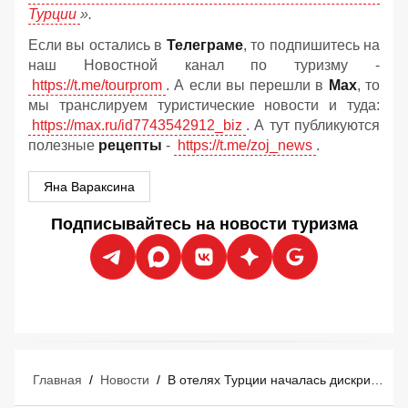
Турции
».
Если вы остались в
Телеграме
, то подпишитесь на
наш Новостной канал по туризму -
https://t.me/tourprom
. А если вы перешли в
Мах
, то
мы транслируем туристические новости и туда:
https://max.ru/id7743542912_biz
. А тут публикуются
полезные
рецепты
-
https://t.me/zoj_news
.
Яна Вараксина
Подписывайтесь на новости туризма
Главная
/
Новости
/
В отелях Турции началась дискриминация туристов по имущественному цензу