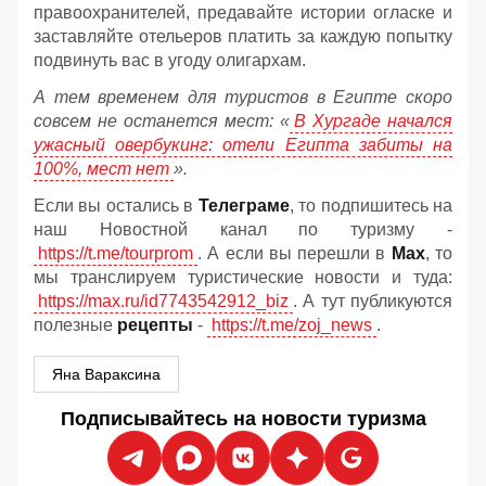
правоохранителей, предавайте истории огласке и
заставляйте отельеров платить за каждую попытку
подвинуть вас в угоду олигархам.
А тем временем для туристов в Египте скоро
совсем не останется мест: «
В Хургаде начался
ужасный овербукинг: отели Египта забиты на
100%, мест нет
».
Если вы остались в
Телеграме
, то подпишитесь на
наш Новостной канал по туризму -
https://t.me/tourprom
. А если вы перешли в
Мах
, то
мы транслируем туристические новости и туда:
https://max.ru/id7743542912_biz
. А тут публикуются
полезные
рецепты
-
https://t.me/zoj_news
.
Яна Вараксина
Подписывайтесь на новости туризма