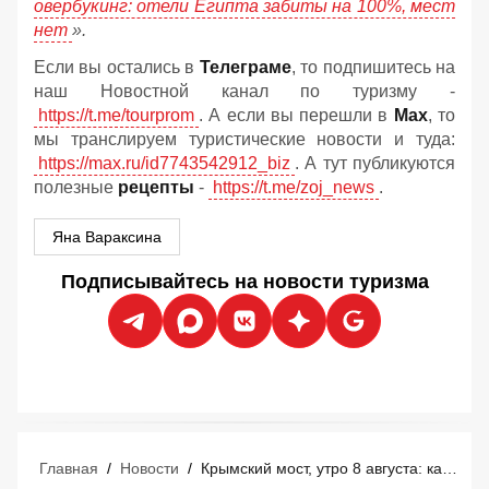
овербукинг: отели Египта забиты на 100%, мест
нет
».
Если вы остались в
Телеграме
, то подпишитесь на
наш Новостной канал по туризму -
https://t.me/tourprom
. А если вы перешли в
Мах
, то
мы транслируем туристические новости и туда:
https://max.ru/id7743542912_biz
. А тут публикуются
полезные
рецепты
-
https://t.me/zoj_news
.
Яна Вараксина
Подписывайтесь на новости туризма
Главная
/
Новости
/
Крымский мост, утро 8 августа: как свободно проехать? Нюансы с бензином