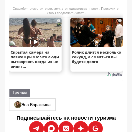
Спасибо что смотрите рекламу, это поддерживает проект. Прокрутите,
чтобы продолжить читать
i
i
Скрытая камера на
Ролик длится несколько
пляже Крыма: Что люди
секунд, а смеяться вы
вытворяют, когда их не
будете долго
видят...
Тренды
Яна Вараксина
Подписывайтесь на новости туризма