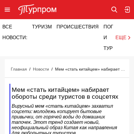
ВСЕ
ТУРИЗМ
ПРОИСШЕСТВИЯ
ПОГОДА
И
НОВОСТИ:
И
ЕЩЕ
ТУРИЗМ
Главная
/
Новости
/
Мем «стать китайцем» набирает обороты среди туристов в соцсетях
Мем «стать китайцем» набирает
обороты среди туристов в соцсетях
Вирусный мем «стать китайцем» захватил
соцсети: молодежь копирует бытовые
привычки, от горячей воды до домашних
тапочек. Этот тренд создает новый,
неофициальный образ Китая как направления
для любопытных туристов.