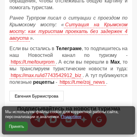
обращения, чтобы отслеживать общую картину и
помогать туристам.
Ранее Турпром писал о ситуации с проездом по
Крымскому мосту:
«
Ситуация на Крымском
мосту: как туристам проехать без задержек 4
августа
».
Если вы остались в
Телеграме
, то подпишитесь на
наш Новостной канал по туризму -
https://t.me/tourprom
. А если вы перешли в
Мах
, то
мы транслируем туристические новости и туда:
https://max.ru/id7743542912_biz
. А тут публикуются
полезные
рецепты
-
https://t.me/zoj_news
.
Евгения Бурмистрова
Подписывайтесь на новости туризма
Мы используем файлы cookie для корректной работы сайта,
персонализации и аналитики.
Подробнее
Принять