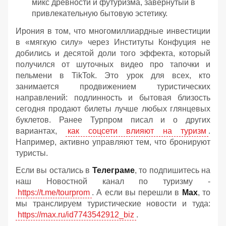
микс древности и футуризма, завернутый в
привлекательную бытовую эстетику.
Ирония в том, что многомиллиардные инвестиции
в «мягкую силу» через Институты Конфуция не
добились и десятой доли того эффекта, который
получился от шуточных видео про тапочки и
пельмени в TikTok. Это урок для всех, кто
занимается продвижением туристических
направлений: подлинность и бытовая близость
сегодня продают билеты лучше любых глянцевых
буклетов. Ранее Турпром писал и о других
вариантах,
как соцсети влияют на туризм
.
Например, активно управляют тем, что бронируют
туристы.
Если вы остались в
Телеграме
, то подпишитесь на
наш Новостной канал по туризму -
https://t.me/tourprom
. А если вы перешли в
Мах
, то
мы транслируем туристические новости и туда:
https://max.ru/id7743542912_biz
.