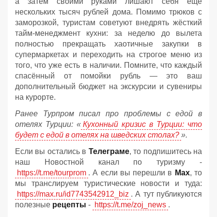
а затем своими руками лишают себя ещё
нескольких тысяч рублей дома. Помимо трюков с
заморозкой, туристам советуют внедрять жёсткий
тайм-менеджмент кухни: за неделю до вылета
полностью прекращать хаотичные закупки в
супермаркетах и переходить на строгое меню из
того, что уже есть в наличии. Помните, что каждый
спасённый от помойки рубль — это ваш
дополнительный бюджет на экскурсии и сувениры
на курорте.
Ранее Турпром писал про проблемы с едой в
отелях Турции: «
Кухонный кризис в Турции: что
будет с едой в отелях на шведских столах?
».
Если вы остались в
Телеграме
, то подпишитесь на
наш Новостной канал по туризму -
https://t.me/tourprom
. А если вы перешли в
Мах
, то
мы транслируем туристические новости и туда:
https://max.ru/id7743542912_biz
. А тут публикуются
полезные
рецепты
-
https://t.me/zoj_news
.