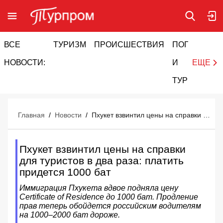
ВСЕ
ТУРИЗМ
ПРОИСШЕСТВИЯ
ПОГОДА
И
НОВОСТИ:
И
ЕЩЕ
ТУРИЗМ
Главная
/
Новости
/
Пхукет взвинтил цены на справки для туристов в два раза: платить придется 1000 бат
Пхукет взвинтил цены на справки
для туристов в два раза: платить
придется 1000 бат
Иммиграция Пхукета вдвое подняла цену
Certificate of Residence до 1000 бат. Продление
прав теперь обойдется российским водителям
на 1000–2000 бат дороже.