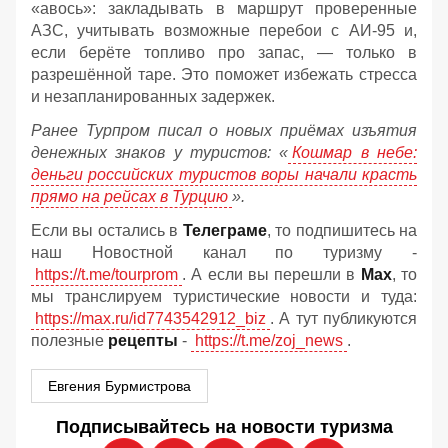
«авось»: закладывать в маршрут проверенные
АЗС, учитывать возможные перебои с АИ‑95 и,
если берёте топливо про запас, — только в
разрешённой таре. Это поможет избежать стресса
и незапланированных задержек.
Ранее Турпром писал о новых приёмах изъятия
денежных знаков у туристов:
«
Кошмар в небе:
деньги российских туристов воры начали красть
прямо на рейсах в Турцию
».
Если вы остались в
Телеграме
, то подпишитесь на
наш Новостной канал по туризму -
https://t.me/tourprom
. А если вы перешли в
Мах
, то
мы транслируем туристические новости и туда:
https://max.ru/id7743542912_biz
. А тут публикуются
полезные
рецепты
-
https://t.me/zoj_news
.
Евгения Бурмистрова
Подписывайтесь на новости туризма