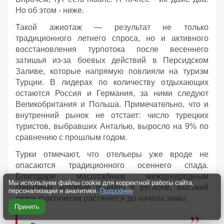
Но об этом - ниже.
Такой ажиотаж — результат не только
традиционного летнего спроса, но и активного
восстановления турпотока после весеннего
затишья из-за боевых действий в Персидском
Заливе, которые напрямую повлияли на туризм
Турции. В лидерах по количеству отдыхающих
остаются Россия и Германия, за ними следуют
Великобритания и Польша. Примечательно, что и
внутренний рынок не отстает: число турецких
туристов, выбравших Анталью, выросло на 9% по
сравнению с прошлым годом.
Турки отмечают, что отельеры уже вроде не
опасаются традиционного осеннего спада.
Благодаря масштабным международным
Мы используем файлы cookie для корректной работы сайта,
событиям, которые пройдут в регионе, высокий
персонализации и аналитики.
Подробнее
сезон фактически растянется до начала зимы.
Принять