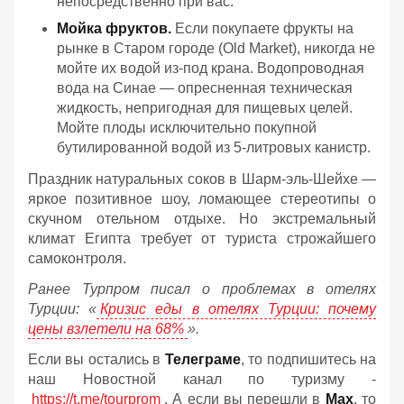
непосредственно при вас.
Мойка фруктов.
Если покупаете фрукты на
рынке в Старом городе (Old Market), никогда не
мойте их водой из-под крана. Водопроводная
вода на Синае — опресненная техническая
жидкость, непригодная для пищевых целей.
Мойте плоды исключительно покупной
бутилированной водой из 5-литровых канистр.
Праздник натуральных соков в Шарм-эль-Шейхе —
яркое позитивное шоу, ломающее стереотипы о
скучном отельном отдыхе. Но экстремальный
климат Египта требует от туриста строжайшего
самоконтроля.
Ранее Турпром писал о проблемах в отелях
Турции: «
Кризис еды в отелях Турции: почему
цены взлетели на 68%
».
Если вы остались в
Телеграме
, то подпишитесь на
наш Новостной канал по туризму -
https://t.me/tourprom
. А если вы перешли в
Мах
, то