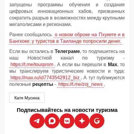
запущены программы обучения и создания
цифровых инновационных хабов, призванных
сократить разрыв в возможностях между крупными
мегаполисами и регионами.
Ранее сообщалось
о новом оброке на Пхукете и в
Бангкоке: у туристов в Таиланде попросили денег.
Если вы остались в
Телеграме
, то подпишитесь на
наш Новостной канал по туризму -
https://t.me/tourprom
. А если вы перешли в
Мах
, то
мы транслируем туристические новости и туда:
https://max.ru/id7743542912_biz
. А тут публикуются
полезные
рецепты
-
https://t.me/zoj_news
.
Катя Мусина
Подписывайтесь на новости туризма