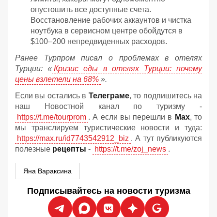
опустошить все доступные счета.
Восстановление рабочих аккаунтов и чистка
ноутбука в сервисном центре обойдутся в
$100–200 непредвиденных расходов.
Ранее Турпром писал о проблемах в отелях
Турции: «
Кризис еды в отелях Турции: почему
цены взлетели на 68%
».
Если вы остались в
Телеграме
, то подпишитесь на
наш Новостной канал по туризму -
https://t.me/tourprom
. А если вы перешли в
Мах
, то
мы транслируем туристические новости и туда:
https://max.ru/id7743542912_biz
. А тут публикуются
полезные
рецепты
-
https://t.me/zoj_news
.
Яна Вараксина
Подписывайтесь на новости туризма