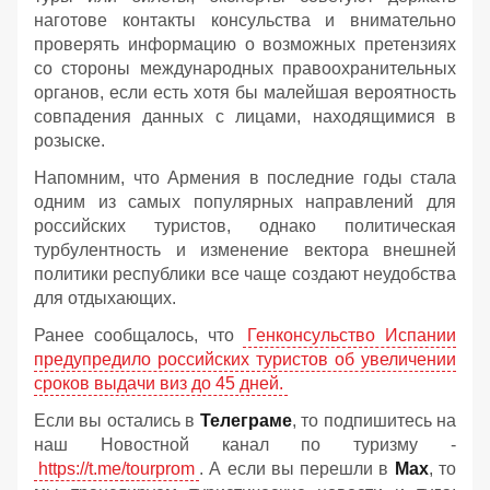
наготове контакты консульства и внимательно
проверять информацию о возможных претензиях
со стороны международных правоохранительных
органов, если есть хотя бы малейшая вероятность
совпадения данных с лицами, находящимися в
розыске.
Напомним, что Армения в последние годы стала
одним из самых популярных направлений для
российских туристов, однако политическая
турбулентность и изменение вектора внешней
политики республики все чаще создают неудобства
для отдыхающих.
Ранее сообщалось, что
Генконсульство Испании
предупредило российских туристов об увеличении
сроков выдачи виз до 45 дней.
Если вы остались в
Телеграме
, то подпишитесь на
наш Новостной канал по туризму -
https://t.me/tourprom
. А если вы перешли в
Мах
, то