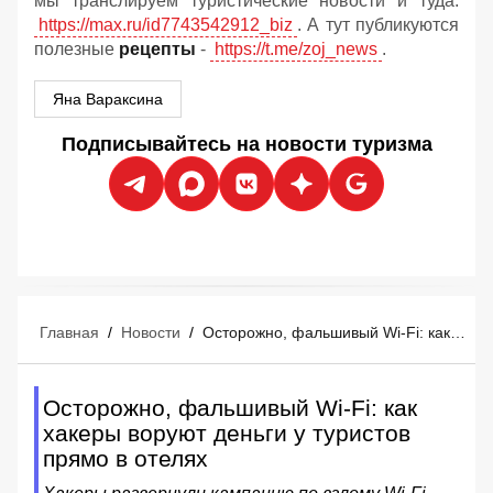
мы транслируем туристические новости и туда:
https://max.ru/id7743542912_biz
. А тут публикуются
полезные
рецепты
-
https://t.me/zoj_news
.
Яна Вараксина
Подписывайтесь на новости туризма
Главная
/
Новости
/
Осторожно, фальшивый Wi-Fi: как хакеры воруют деньги у туристов прямо в отелях
Осторожно, фальшивый Wi-Fi: как
хакеры воруют деньги у туристов
прямо в отелях