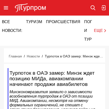
ВСЕ
ТУРИЗМ
ПРОИСШЕСТВИЯ
ПОГОДА
И
НОВОСТИ:
И
ЕЩЕ
ТУРИЗМ
Главная
/
Новости
/
Турпоток в ОАЭ замер: Минэк ждет позицию МИДа, авиакомпании начинают продажи авиабилетов
Турпоток в ОАЭ замер: Минэк ждет
позицию МИДа, авиакомпании
начинают продажи авиабилетов
Минэкономразвития заявило о зависимости
возобновления турпродаж в ОАЭ от позиции
МИД. Авиакомпании, несмотря на отмену
формальных ограничений, не спешат с