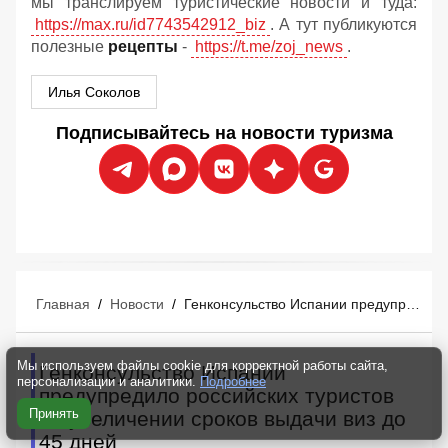
мы транслируем туристические новости и туда:
https://max.ru/id7743542912_biz
. А тут публикуются
полезные
рецепты
-
https://t.me/zoj_news
.
Илья Соколов
Подписывайтесь на новости туризма
Главная
/
Новости
/
Генконсульство Испании предупредило российских туристов об увеличении сроков выдачи виз до 45 дней
Мы используем файлы cookie для корректной работы сайта,
Генконсульство Испании
персонализации и аналитики.
Подробнее
предупредило российских туристов
Принять
об увеличении сроков выдачи виз до
45 дней