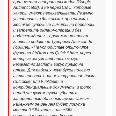
приложения-генераторы кодов (Google
Authenticator), а не через СМС, которые
хакеры умеют перехватывать. Разумно
установить в банковских программах
жесткие суточные лимиты на переводы
и запретить онлайн-операции без
подтверждения, - прокомментировал
главный редактор Турпрома Александр
Гордиец. - На устройстве отключите
функцию AirDrop или Quick Share, через
которые злоумышленники могут
незаметно заслать вирус прямо на
пляже. Для рабочих ноутбуков полезно
активировать полное шифрование диска
(BitLocker или FileVault), а
конфиденциальные документы и фото
перед отпуском лучше убрать в
запароленный облачный архив. Самым
надежным решением будет покупка
местной SIM-карты или eSIM —
сотовый трафик зашифрован