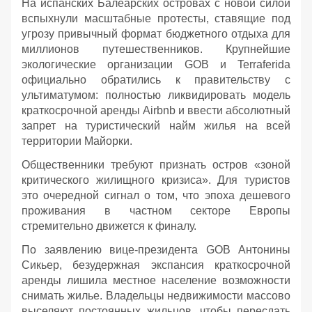
На испанских Балеарских островах с новой силой
вспыхнули масштабные протесты, ставящие под
угрозу привычный формат бюджетного отдыха для
миллионов путешественников. Крупнейшие
экологические организации GOB и Terraferida
официально обратились к правительству с
ультиматумом: полностью ликвидировать модель
краткосрочной аренды Airbnb и ввести абсолютный
запрет на туристический найм жилья на всей
территории Майорки.
Общественники требуют признать остров «зоной
критического жилищного кризиса». Для туристов
это очередной сигнал о том, что эпоха дешевого
проживания в частном секторе Европы
стремительно движется к финалу.
По заявлению вице-президента GOB Антонины
Сикьер, безудержная экспансия краткосрочной
аренды лишила местное население возможности
снимать жилье. Владельцы недвижимости массово
выселяют постоянных жильцов, чтобы пересдать