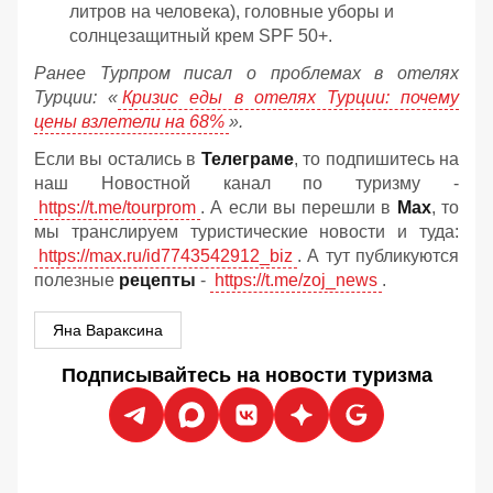
литров на человека), головные уборы и
солнцезащитный крем SPF 50+.
Ранее Турпром писал о проблемах в отелях
Турции: «
Кризис еды в отелях Турции: почему
цены взлетели на 68%
».
Если вы остались в
Телеграме
, то подпишитесь на
наш Новостной канал по туризму -
https://t.me/tourprom
. А если вы перешли в
Мах
, то
мы транслируем туристические новости и туда:
https://max.ru/id7743542912_biz
. А тут публикуются
полезные
рецепты
-
https://t.me/zoj_news
.
Яна Вараксина
Подписывайтесь на новости туризма