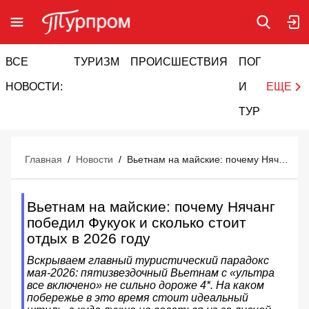
ВСЕ
ТУРИЗМ
ПРОИСШЕСТВИЯ
ПОГОДА
И
НОВОСТИ:
И
ЕЩЕ
ТУРИЗМ
Главная
/
Новости
/
Вьетнам на майские: почему Нячанг победил Фукуок и сколько стоит отдых в 2026 году
Вьетнам на майские: почему Нячанг
победил Фукуок и сколько стоит
отдых в 2026 году
Вскрываем главный туристический парадокс
мая-2026: пятизвездочный Вьетнам с «ультра
все включено» не сильно дороже 4*. На каком
побережье в это время стоит идеальный