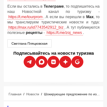
Если вы остались в
Телеграме
, то подпишитесь на
наш Новостной канал по туризму -
https://t.me/tourprom
. А если вы перешли в
Мах
, то
мы транслируем туристические новости и туда:
https://max.ru/id7743542912_biz
. А тут публикуются
полезные
рецепты
-
https://t.me/zoj_news
.
Светлана Пляцковская
Подписывайтесь на новости туризма
Главная
/
Новости
/
Шокирующее предложение по изменению шведского стола в отелях «все включено» в Турции