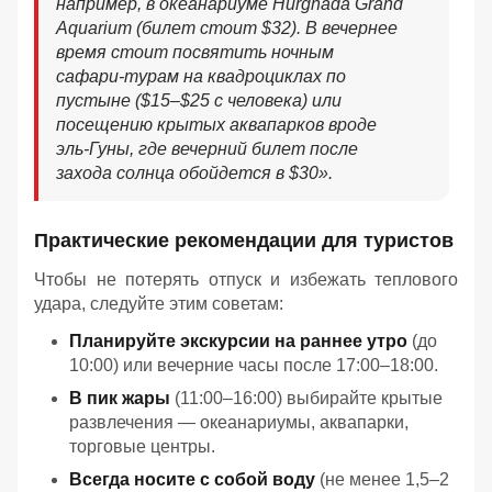
например, в океанариуме Hurghada Grand
Aquarium (билет стоит $32). В вечернее
время стоит посвятить ночным
сафари-турам на квадроциклах по
пустыне ($15–$25 с человека) или
посещению крытых аквапарков вроде
эль-Гуны, где вечерний билет после
захода солнца обойдется в $30
».
Практические рекомендации для туристов
Чтобы не потерять отпуск и избежать теплового
удара, следуйте этим советам:
Планируйте экскурсии на раннее утро
(до
10:00) или вечерние часы после 17:00–18:00.
В пик жары
(11:00–16:00) выбирайте крытые
развлечения — океанариумы, аквапарки,
торговые центры.
Всегда носите с собой воду
(не менее 1,5–2