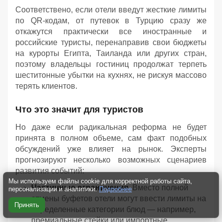
Соответствено, если отели введут жесткие лимиты
по QR-кодам, от путевок в Турцию сразу же
откажутся практически все иностранные и
российские туристы, перенаправив свои бюджеты
на курорты Египта, Таиланда или других стран,
поэтому владельцы гостиниц продолжат терпеть
шеститонные убытки на кухнях, не рискуя массово
терять клиентов.
Что это значит для туристов
Но даже если радикальная реформа не будет
принята в полном объеме, сам факт подобных
обсуждений уже влияет на рынок. Эксперты
прогнозируют несколько возможных сценариев
развития событий:
Мы используем файлы cookie для корректной работы сайта,
Частичные ограничения.
Вместо полной
персонализации и аналитики.
Подробнее
отмены буфетов отели могут ввести лимиты на
Принять
определенные категории блюд — например,
премиальные стейки или импортные