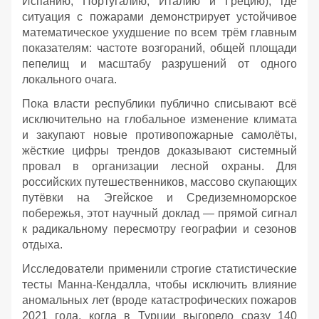
Испанию, Португалию, Италию и Грецию), где
ситуация с пожарами демонстрирует устойчивое
математическое ухудшение по всем трём главным
показателям: частоте возгораний, общей площади
пепелищ и масштабу разрушений от одного
локального очага.
Пока власти республики публично списывают всё
исключительно на глобальное изменение климата
и закупают новые противопожарные самолёты,
жёсткие цифры трендов доказывают системный
провал в организации лесной охраны. Для
российских путешественников, массово скупающих
путёвки на Эгейское и Средиземноморское
побережья, этот научный доклад — прямой сигнал
к радикальному пересмотру географии и сезонов
отдыха.
Исследователи применили строгие статистические
тесты Манна-Кендалла, чтобы исключить влияние
аномальных лет (вроде катастрофических пожаров
2021 года, когда в Турции выгорело сразу 140