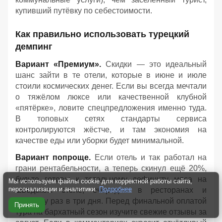
купивший путёвку по себестоимости.
Как правильно использовать турецкий
демпинг
Вариант «Премиум».
Скидки — это идеальный
шанс зайти в те отели, которые в июне и июле
стоили космических денег. Если вы всегда мечтали
о тяжёлом люксе или качественной клубной
«пятёрке», ловите спецпредложения именно туда.
В топовых сетях стандарты сервиса
контролируются жёстче, и там экономия на
качестве еды или уборки будет минимальной.
Вариант попроще.
Если отель и так работал на
грани рентабельности, а теперь скинул ещё 20%,
будьте готовы к тотальному дефициту мяса на
Мы используем файлы cookie для корректной работы сайта,
персонализации и аналитики.
Подробнее
шведском столе, очередям в ресторанах и
клинингу раз в три дня. Перед финальной оплатой
Принять
тура на бархатный сезон изучите свежие отзывы за