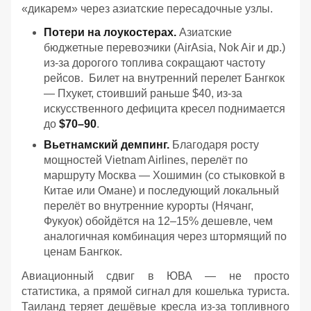
«дикарем» через азиатские пересадочные узлы.
Потери на лоукостерах.
Азиатские
бюджетные перевозчики (AirAsia, Nok Air и др.)
из-за дорогого топлива сокращают частоту
рейсов. Билет на внутренний перелет Бангкок
— Пхукет, стоивший раньше $40, из-за
искусственного дефицита кресел поднимается
до
$70–90
.
Вьетнамский демпинг.
Благодаря росту
мощностей Vietnam Airlines, перелёт по
маршруту Москва — Хошимин (со стыковкой в
Китае или Омане) и последующий локальный
перелёт во внутренние курорты (Нячанг,
Фукуок) обойдётся на 12–15% дешевле, чем
аналогичная комбинация через штормящий по
ценам Бангкок.
Авиационный сдвиг в ЮВА — не просто
статистика, а прямой сигнал для кошелька туриста.
Таиланд теряет дешёвые кресла из-за топливного