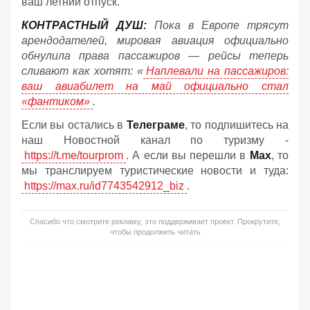
ваш летний отпуск.
КОНТРАСТНЫЙ ДУШ:
Пока в Европе трясут
арендодателей, мировая авиация официально
обнулила права пассажиров — рейсы теперь
сливают как хотят: «
Наплевали на пассажиров:
ваш авиабилет на май официально стал
«фантиком»
.
Если вы остались в
Телеграме
, то подпишитесь на
наш Новостной канал по туризму -
https://t.me/tourprom
. А если вы перешли в
Мах
, то
мы транслируем туристические новости и туда:
https://max.ru/id7743542912_biz
.
Спасибо что смотрите рекламу, это поддерживает проект. Прокрутите,
чтобы продолжить читать