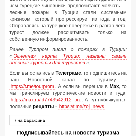
чём турецкие чиновники предпочитают молчать —
лесные пожары в Турции стали системным
кризисом, который прогрессирует из года в год.
Отправляясь на турецкое побережье в разгар лета,
турист должен рассчитывать только на
собственную информированность.
Ранее Турпром писал о пожарах в Турции:
«
Огненная карта Турции: названы самые
опасные курорты для туристов
».
Если вы остались в
Телеграме
, то подпишитесь на
наш Новостной канал по туризму -
https://t.me/tourprom
. А если вы перешли в
Мах
, то
мы транслируем туристические новости и туда:
https://max.ru/id7743542912_biz
. А тут публикуются
полезные
рецепты
-
https://t.me/zoj_news
.
Яна Вараксина
Подписывайтесь на новости туризма