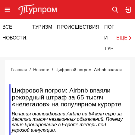
ВСЕ
ТУРИЗМ
ПРОИСШЕСТВИЯ
ПОГОДА
И
НОВОСТИ:
И
ЕЩЕ
ТУРИЗМ
Главная
/
Новости
/
Цифровой погром: Airbnb впаяли рекордный штраф за 65 тысяч «нелегалов» на популярном курорте
Цифровой погром: Airbnb впаяли
рекордный штраф за 65 тысяч
«нелегалов» на популярном курорте
Испания оштрафовала Airbnb на 64 млн евро за
десятки тысяч незаконных объявлений. Почему
ваше бронирование в Европе теперь под
угрозой аннуляции.