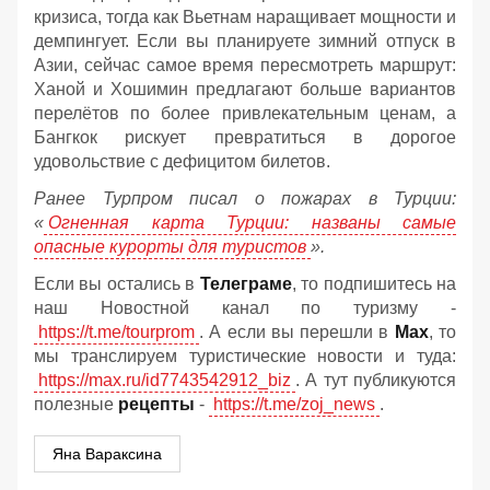
кризиса, тогда как Вьетнам наращивает мощности и
демпингует. Если вы планируете зимний отпуск в
Азии, сейчас самое время пересмотреть маршрут:
Ханой и Хошимин предлагают больше вариантов
перелётов по более привлекательным ценам, а
Бангкок рискует превратиться в дорогое
удовольствие с дефицитом билетов.
Ранее Турпром писал о пожарах в Турции:
«
Огненная карта Турции: названы самые
опасные курорты для туристов
».
Если вы остались в
Телеграме
, то подпишитесь на
наш Новостной канал по туризму -
https://t.me/tourprom
. А если вы перешли в
Мах
, то
мы транслируем туристические новости и туда:
https://max.ru/id7743542912_biz
. А тут публикуются
полезные
рецепты
-
https://t.me/zoj_news
.
Яна Вараксина