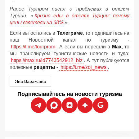
Ранее Турпром писал о проблемах в отелях
Турции: «
Кризис еды в отелях Турции: почему
цены взлетели на 68%
».
Если вы остались в
Телеграме
, то подпишитесь на
наш Новостной канал по туризму -
https://t.me/tourprom
. А если вы перешли в
Мах
, то
мы транслируем туристические новости и туда:
https://max.ru/id7743542912_biz
. А тут публикуются
полезные
рецепты
-
https://t.me/zoj_news
.
Яна Вараксина
Подписывайтесь на новости туризма