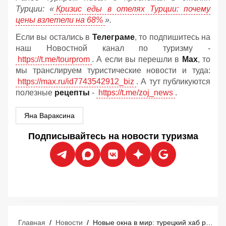
Турции: «
Кризис еды в отелях Турции: почему
цены взлетели на 68%
».
Если вы остались в
Телеграме
, то подпишитесь на
наш Новостной канал по туризму -
https://t.me/tourprom
. А если вы перешли в
Мах
, то
мы транслируем туристические новости и туда:
https://max.ru/id7743542912_biz
. А тут публикуются
полезные
рецепты
-
https://t.me/zoj_news
.
Яна Вараксина
Подписывайтесь на новости туризма
Главная
/
Новости
/
Новые окна в мир: турецкий хаб расширил возможности перелетов для россиян