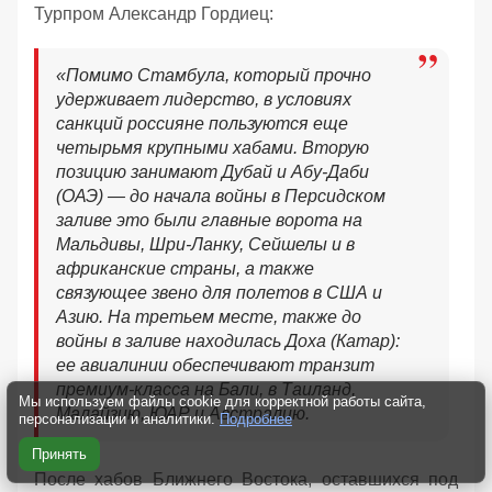
Турпром Александр Гордиец:
«Помимо Стамбула, который прочно
удерживает лидерство, в условиях
санкций россияне пользуются еще
четырьмя крупными хабами. Вторую
позицию занимают Дубай и Абу-Даби
(ОАЭ) — до начала войны в Персидском
заливе это были главные ворота на
Мальдивы, Шри-Ланку, Сейшелы и в
африканские страны, а также
связующее звено для полетов в США и
Азию. На третьем месте, также до
войны в заливе находилась Доха (Катар):
ее авиалинии обеспечивают транзит
премиум-класса на Бали, в Таиланд,
Мы используем файлы cookie для корректной работы сайта,
Малайзию, ЮАР и Австралию.
персонализации и аналитики.
Подробнее
Принять
После хабов Ближнего Востока, оставшихся под