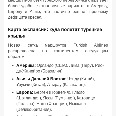
маршрутной сети турецкого перевозчика открывает
более удобные стыковочные варианты в Америку,
Европу и Азию, что частично решает проблему
дефицита кресел.
Карта экспансии: куда полетят турецкие
крылья
Новая сетка маршрутов Turkish Airlines
распределена по континентам следующим
образом:
Америка:
Орландо (США), Лима (Перу), Рио-
де-Жанейро (Бразилия).
Азия и Дальний Восток:
Чэнду (Китай),
Урумчи (Китай), Атырау (Казахстан).
Европа:
Берген (Норвегия), Глазго
(Шотландия), Яссы (Румыния), Катовице
(Польша), Нант (Франция), Ньюкасл
(Великобритания).