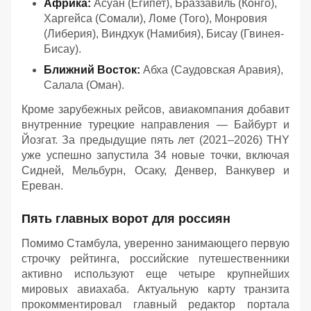
Африка:
Асуан (Египет), Браззавиль (Конго),
Харгейса (Сомали), Ломе (Того), Монровия
(Либерия), Виндхук (Намибия), Бисау (Гвинея-
Бисау).
Ближний Восток:
Абха (Саудовская Аравия),
Салала (Оман).
Кроме зарубежных рейсов, авиакомпания добавит
внутренние турецкие направления — Байбурт и
Йозгат. За предыдущие пять лет (2021–2026) THY
уже успешно запустила 34 новые точки, включая
Сидней, Мельбурн, Осаку, Денвер, Ванкувер и
Ереван.
Пять главных ворот для россиян
Помимо Стамбула, уверенно занимающего первую
строчку рейтинга, российские путешественники
активно используют еще четыре крупнейших
мировых авиахаба. Актуальную карту транзита
прокомментировал главный редактор портала