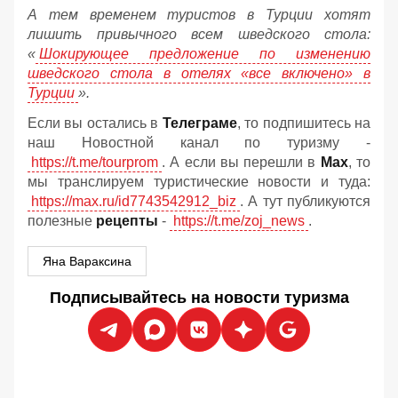
А тем временем туристов в Турции хотят
лишить привычного всем шведского стола:
«
Шокирующее предложение по изменению
шведского стола в отелях «все включено» в
Турции
».
Если вы остались в
Телеграме
, то подпишитесь на
наш Новостной канал по туризму -
https://t.me/tourprom
. А если вы перешли в
Мах
, то
мы транслируем туристические новости и туда:
https://max.ru/id7743542912_biz
. А тут публикуются
полезные
рецепты
-
https://t.me/zoj_news
.
Яна Вараксина
Подписывайтесь на новости туризма