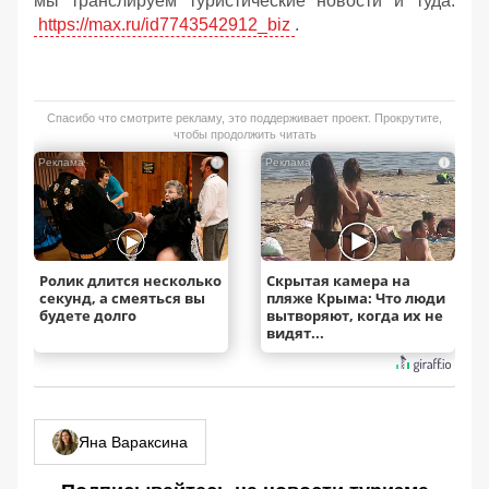
мы транслируем туристические новости и туда:
https://max.ru/id7743542912_biz
.
Спасибо что смотрите рекламу, это поддерживает проект. Прокрутите,
чтобы продолжить читать
i
i
Ролик длится несколько
Скрытая камера на
секунд, а смеяться вы
пляже Крыма: Что люди
будете долго
вытворяют, когда их не
видят...
Яна Вараксина