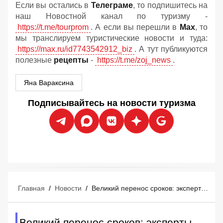
Если вы остались в
Телеграме
, то подпишитесь на
наш Новостной канал по туризму -
https://t.me/tourprom
. А если вы перешли в
Мах
, то
мы транслируем туристические новости и туда:
https://max.ru/id7743542912_biz
. А тут публикуются
полезные
рецепты
-
https://t.me/zoj_news
.
Яна Вараксина
Подписывайтесь на новости туризма
Главная
/
Новости
/
Великий перенос сроков: эксперты назвали дату нового взлета туризма в ОАЭ
Великий перенос сроков: эксперты