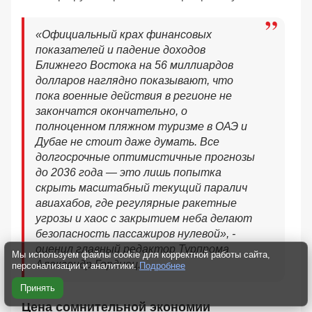
«
Официальный крах финансовых
показателей и падение доходов
Ближнего Востока на 56 миллиардов
долларов наглядно показывают, что
пока военные действия в регионе не
закончатся окончательно, о
полноценном пляжном туризме в ОАЭ и
Дубае не стоит даже думать. Все
долгосрочные оптимистичные прогнозы
до 2036 года — это лишь попытка
скрыть масштабный текущий паралич
авиахабов, где регулярные ракетные
угрозы и хаос с закрытием неба делают
безопасность пассажиров нулевой
», -
оценил главный редактор Турпрома
Мы используем файлы cookie для корректной работы сайта,
Александр Гордиец.
персонализации и аналитики.
Подробнее
Принять
Цена сомнительной экономии