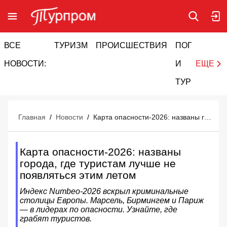
ВСЕ
ТУРИЗМ
ПРОИСШЕСТВИЯ
ПОГОДА
И
НОВОСТИ:
И
ЕЩЕ
ТУРИЗМ
Главная
/
Новости
/
Карта опасности-2026: названы города, где туристам лучше не появляться этим летом
Карта опасности-2026: названы
города, где туристам лучше не
появляться этим летом
Индекс Numbeo-2026 вскрыл криминальные
столицы Европы. Марсель, Бирмингем и Париж
— в лидерах по опасности. Узнайте, где
грабят туристов.