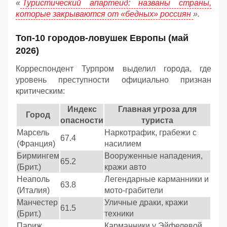
«
Туристический апартеид: названы страны,
которые закрываются от «бедных» россиян
».
Топ-10 городов-ловушек Европы (май
2026)
Корреспондент Турпром выделил города, где
уровень преступности официально признан
критическим:
Индекс
Главная угроза для
Город
опасности
туриста
Марсель
Наркотрафик, грабежи с
67.4
(Франция)
насилием
Бирмингем
Вооруженные нападения,
65.2
(Брит.)
кражи авто
Неаполь
Легендарные карманники и
63.8
(Италия)
мото-грабители
Манчестер
Уличные драки, кражи
61.5
(Брит.)
техники
Париж
Карманники у Эйфелевой