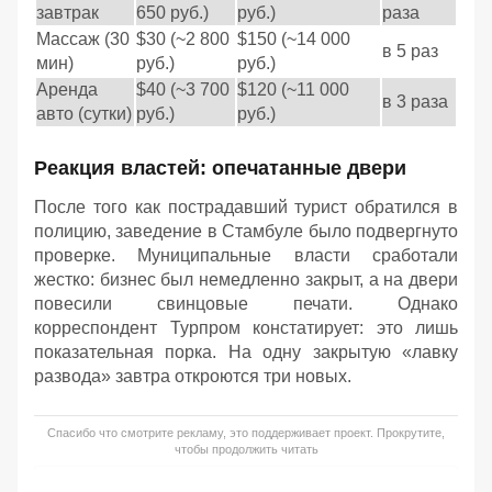
завтрак
650 руб.)
руб.)
раза
Массаж (30
$30 (~2 800
$150 (~14 000
в 5 раз
мин)
руб.)
руб.)
Аренда
$40 (~3 700
$120 (~11 000
в 3 раза
авто (сутки)
руб.)
руб.)
Реакция властей: опечатанные двери
После того как пострадавший турист обратился в
полицию, заведение в Стамбуле было подвергнуто
проверке. Муниципальные власти сработали
жестко: бизнес был немедленно закрыт, а на двери
повесили свинцовые печати. Однако
корреспондент Турпром констатирует: это лишь
показательная порка. На одну закрытую «лавку
развода» завтра откроются три новых.
Спасибо что смотрите рекламу, это поддерживает проект. Прокрутите,
чтобы продолжить читать