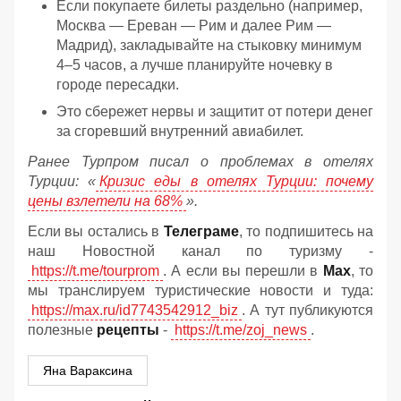
Если покупаете билеты раздельно (например,
Москва — Ереван — Рим и далее Рим —
Мадрид), закладывайте на стыковку минимум
4–5 часов, а лучше планируйте ночевку в
городе пересадки.
Это сбережет нервы и защитит от потери денег
за сгоревший внутренний авиабилет.
Ранее Турпром писал о проблемах в отелях
Турции: «
Кризис еды в отелях Турции: почему
цены взлетели на 68%
».
Если вы остались в
Телеграме
, то подпишитесь на
наш Новостной канал по туризму -
https://t.me/tourprom
. А если вы перешли в
Мах
, то
мы транслируем туристические новости и туда:
https://max.ru/id7743542912_biz
. А тут публикуются
полезные
рецепты
-
https://t.me/zoj_news
.
Яна Вараксина