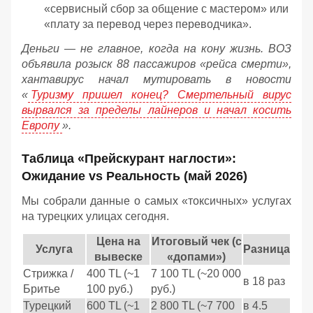
«сервисный сбор за общение с мастером» или
«плату за перевод через переводчика».
Деньги — не главное, когда на кону жизнь. ВОЗ
объявила розыск 88 пассажиров «рейса смерти»,
хантавирус начал мутировать в новости
«
Туризму пришел конец? Смертельный вирус
вырвался за пределы лайнеров и начал косить
Европу
».
Таблица «Прейскурант наглости»:
Ожидание vs Реальность (май 2026)
Мы собрали данные о самых «токсичных» услугах
на турецких улицах сегодня.
Цена на
Итоговый чек (с
Услуга
Разница
вывеске
«допами»)
Стрижка /
400 TL (~1
7 100 TL (~20 000
в 18 раз
Бритье
100 руб.)
руб.)
Турецкий
600 TL (~1
2 800 TL (~7 700
в 4.5