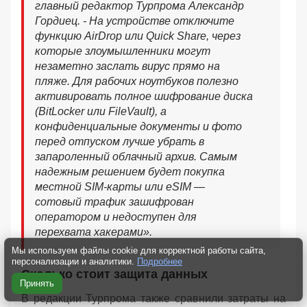
главный редактор Турпрома Александр
Гордиец. - На устройстве отключите
функцию AirDrop или Quick Share, через
которые злоумышленники могут
незаметно заслать вирус прямо на
пляже. Для рабочих ноутбуков полезно
активировать полное шифрование диска
(BitLocker или FileVault), а
конфиденциальные документы и фото
перед отпуском лучше убрать в
запароленный облачный архив. Самым
надежным решением будет покупка
местной SIM-карты или eSIM —
сотовый трафик зашифрован
оператором и недоступен для
перехвата хакерами».
Мы используем файлы cookie для корректной работы сайта,
персонализации и аналитики.
Подробнее
Сколько стоит защита данных
Принять
В редакции Турпрома также сравнили затраты на