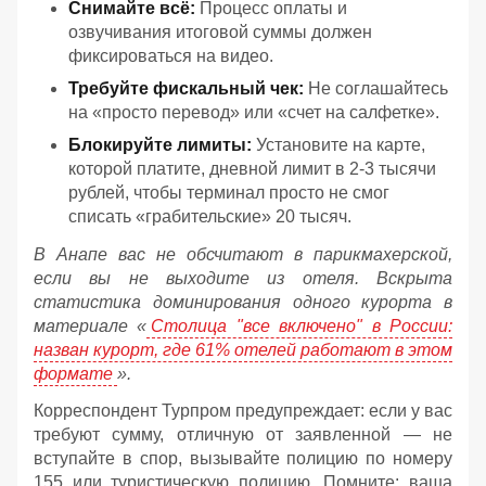
Снимайте всё:
Процесс оплаты и
озвучивания итоговой суммы должен
фиксироваться на видео.
Требуйте фискальный чек:
Не соглашайтесь
на «просто перевод» или «счет на салфетке».
Блокируйте лимиты:
Установите на карте,
которой платите, дневной лимит в 2-3 тысячи
рублей, чтобы терминал просто не смог
списать «грабительские» 20 тысяч.
В Анапе вас не обсчитают в парикмахерской,
если вы не выходите из отеля. Вскрыта
статистика доминирования одного курорта в
материале «
Столица "все включено" в России:
назван курорт, где 61% отелей работают в этом
формате
».
Корреспондент Турпром предупреждает: если у вас
требуют сумму, отличную от заявленной — не
вступайте в спор, вызывайте полицию по номеру
155 или туристическую полицию. Помните: ваша