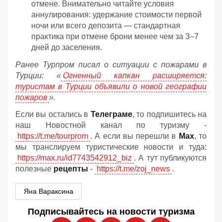
отмене. Внимательно читайте условия
аннулирования: удержание стоимости первой
ночи или всего депозита — стандартная
практика при отмене брони менее чем за 3–7
дней до заселения.
Ранее Турпром писал о ситуации с пожарами в
Турции: «
Огненный капкан расширяется:
туристам в Турции объявили о новой географии
пожаров
».
Если вы остались в
Телеграме
, то подпишитесь на
наш Новостной канал по туризму -
https://t.me/tourprom
. А если вы перешли в
Мах
, то
мы транслируем туристические новости и туда:
https://max.ru/id7743542912_biz
. А тут публикуются
полезные
рецепты
-
https://t.me/zoj_news
.
Яна Вараксина
Подписывайтесь на новости туризма