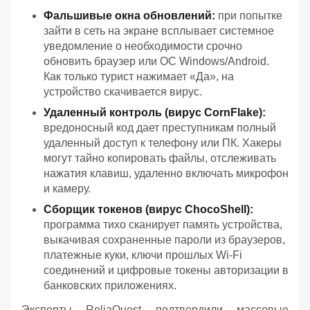
Фальшивые окна обновлений:
при попытке
зайти в сеть на экране всплывает системное
уведомление о необходимости срочно
обновить браузер или ОС Windows/Android.
Как только турист нажимает «Да», на
устройство скачивается вирус.
Удаленный контроль (вирус CornFlake):
вредоносный код дает преступникам полный
удаленный доступ к телефону или ПК. Хакеры
могут тайно копировать файлы, отслеживать
нажатия клавиш, удаленно включать микрофон
и камеру.
Сборщик токенов (вирус ChocoShell):
программа тихо сканирует память устройства,
выкачивая сохраненные пароли из браузеров,
платежные куки, ключи прошлых Wi-Fi
соединений и цифровые токены авторизации в
банковских приложениях.
Эксперты ReliaQuest подтвердили массовые