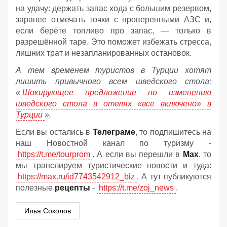
на удачу: держать запас хода с большим резервом,
заранее отмечать точки с проверенными АЗС и,
если берёте топливо про запас, — только в
разрешённой таре. Это поможет избежать стресса,
лишних трат и незапланированных остановок.
А тем временем туристов в Турции хотят
лишить привычного всем шведского стола:
«
Шокирующее предложение по изменению
шведского стола в отелях «все включено» в
Турции
».
Если вы остались в
Телеграме
, то подпишитесь на
наш Новостной канал по туризму -
https://t.me/tourprom
. А если вы перешли в
Мах
, то
мы транслируем туристические новости и туда:
https://max.ru/id7743542912_biz
. А тут публикуются
полезные
рецепты
-
https://t.me/zoj_news
.
Илья Соколов