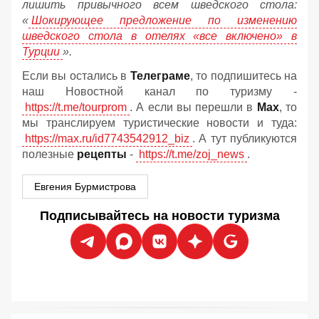
лишить привычного всем шведского стола:
«
Шокирующее предложение по изменению
шведского стола в отелях «все включено» в
Турции
».
Если вы остались в
Телеграме
, то подпишитесь на
наш Новостной канал по туризму -
https://t.me/tourprom
. А если вы перешли в
Мах
, то
мы транслируем туристические новости и туда:
https://max.ru/id7743542912_biz
. А тут публикуются
полезные
рецепты
-
https://t.me/zoj_news
.
Евгения Бурмистрова
Подписывайтесь на новости туризма