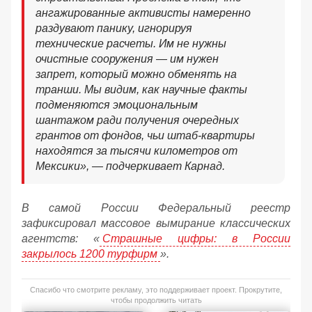
ангажированные активисты намеренно
раздувают панику, игнорируя
технические расчеты. Им не нужны
очистные сооружения — им нужен
запрет, который можно обменять на
транши. Мы видим, как научные факты
подменяются эмоциональным
шантажом ради получения очередных
грантов от фондов, чьи штаб-квартиры
находятся за тысячи километров от
Мексики», — подчеркивает Карнад.
В самой России Федеральный реестр
зафиксировал массовое вымирание классических
агентств: «
Страшные цифры: в России
закрылось 1200 турфирм
».
Спасибо что смотрите рекламу, это поддерживает проект. Прокрутите,
чтобы продолжить читать