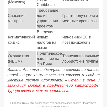
(Мексика)
Caribbean
Требование
Спасение
доли в
Грантополучатели и
мангров
управлении
местные «решалы»
проектом
Введение
Климатический
новых
Чиновники ЕС и
кризис
налогов на
псевдо-экологи
въезд
Политическое
Охрана птиц
Транснациональные
давление на
(NEOM)
лоббистские группы
Эр-Рияд
Власти Антальи действуют в состоянии паники
перед лицом климатического кризиса и вводят
жесткие лесные блокировки: «
Отели в огне и
эвакуация морем: в предчувствии катастрофы
Турция ввела жесткие запреты
».
Спасибо что смотрите рекламу, это поддерживает проект. Прокрутите,
чтобы продолжить читать