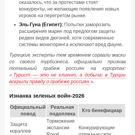
оказалось, что за протестами стоят
конкуренты, не желающие появления новых
игроков на перегретом рынке.
Эль-Гуна (Египет):
Попытки заморозить
расширение марин под предлогом защиты
редких видов дюгоней, хотя современные
системы мониторинга исключают вред фауне.
Турецкие эксперты тем временем сорвали маски
со своего турбизнеса, официально признав
тотальный грабеж россиян на курортах:
«
Турист — это не клиент, а добыча: в Турции
вскрыли правду о грабеже россиян
».
Изнанка зеленых войн-2026
Официальный
Реальная
Кто бенефициар
повод
подоплека
Торможение
Защита
экспансии
Конкурирующие
кораллов
Royal
отельные сети