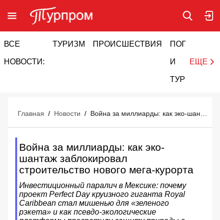
ВСЕ
ТУРИЗМ
ПРОИСШЕСТВИЯ
ПОГОДА
И
НОВОСТИ:
И
ЕЩЕ
ТУРИЗМ
Главная
/
Новости
/
Война за миллиарды: как эко-шантаж заблокировал строительство нового мега-курорта
Война за миллиарды: как эко-
шантаж заблокировал
строительство нового мега-курорта
Инвестиционный паралич в Мексике: почему
проект Perfect Day круизного гиганта Royal
Caribbean стал мишенью для «зеленого
рэкета» и как псевдо-экологические