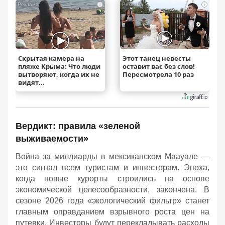
i
i
Скрытая камера на
Этот танец невесты
пляже Крыма: Что люди
оставит вас без слов!
вытворяют, когда их не
Пересмотрела 10 раз
видят...
Вердикт: правила «зеленой
выживаемости»
Война за миллиарды в мексиканском Маауале —
это сигнал всем туристам и инвесторам. Эпоха,
когда новые курорты строились на основе
экономической целесообразности, закончена. В
сезоне 2026 года «экологический фильтр» станет
главным оправданием взрывного роста цен на
путевки. Инвесторы будут перекладывать расходы