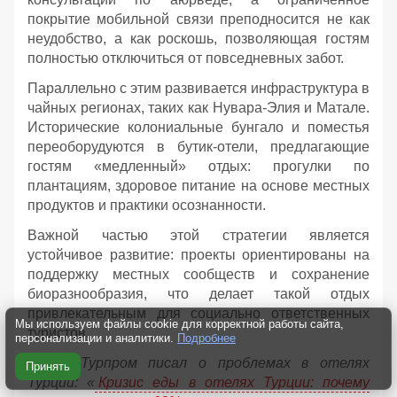
покрытие мобильной связи преподносится не как
неудобство, а как роскошь, позволяющая гостям
полностью отключиться от повседневных забот.
Параллельно с этим развивается инфраструктура в
чайных регионах, таких как Нувара-Элия и Матале.
Исторические колониальные бунгало и поместья
переоборудуются в бутик-отели, предлагающие
гостям «медленный» отдых: прогулки по
плантациям, здоровое питание на основе местных
продуктов и практики осознанности.
Важной частью этой стратегии является
устойчивое развитие: проекты ориентированы на
поддержку местных сообществ и сохранение
биоразнообразия, что делает такой отдых
привлекательным для социально ответственных
Мы используем файлы cookie для корректной работы сайта,
туристов.
персонализации и аналитики.
Подробнее
Ранее Турпром писал о проблемах в отелях
Принять
Турции: «
Кризис еды в отелях Турции: почему