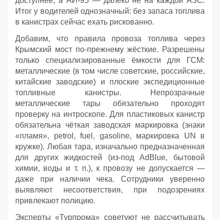
доступнее, а АИ‑95 — далеко не на каждой АЗС.
Итог у водителей однозначный: без запаса топлива
в канистрах сейчас ехать рискованно.
Добавим, что правила провоза топлива через
Крымский мост по‑прежнему жёсткие. Разрешены
только специализированные ёмкости для ГСМ:
металлические (в том числе советские, российские,
китайские заводские) и плоские экспедиционные
топливные канистры. Непрозрачные
металлические тары обязательно проходят
проверку на интроскопе. Для пластиковых канистр
обязательна чёткая заводская маркировка (знаки
«пламя», petrol, fuel, gasoline, маркировка UN в
кружке). Любая тара, изначально предназначенная
для других жидкостей (из‑под AdBlue, бытовой
химии, воды и т. п.), к провозу не допускается —
даже при наличии чека. Сотрудники уверенно
выявляют несоответствия, при подозрениях
привлекают полицию.
Эксперты «Турпрома» советуют не рассчитывать