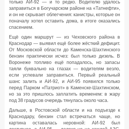
только АИ‑92 — и то редко. Водителю удалось
заправиться в Богучарском районе на «Татнефти»,
и он не скрывает облегчения: канистры, которые он
поначалу хотел оставить дома, в итоге оказались
спасением.
Ещё один маршрут — из Чеховского района в
Краснодар — выявил ещё более жёсткий дефицит.
От Московской области до Каменска‑Шахтинского
бензин практически исчез: был только дизель. В
Воронеже топливо ещё попадалось, но запасы
таяли буквально на глазах — водителям везло,
если успевали заправиться. Первый реальный
шанс залить и АИ‑92, и АИ‑95 появился только
перед Парком «Патриот» в Каменске‑Шахтинском,
но за это пришлось заплатить временем: в жару
под 38 градусов очередь тянулась около часа.
Дальше, в Ростовской области и на подъезде к
Краснодару, бензин стал встречаться чаще, но
картина оставалась неровной: АИ‑92 был