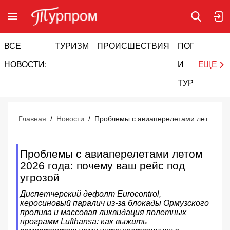
ВСЕ
ТУРИЗМ
ПРОИСШЕСТВИЯ
ПОГОДА
И
НОВОСТИ:
И
ЕЩЕ
ТУРИЗМ
Главная
/
Новости
/
Проблемы с авиаперелетами летом 2026 года: почему ваш рейс под угрозой
Проблемы с авиаперелетами летом
2026 года: почему ваш рейс под
угрозой
Диспетчерский дефолт Eurocontrol,
керосиновый паралич из-за блокады Ормузского
пролива и массовая ликвидация полетных
программ Lufthansa: как выжить