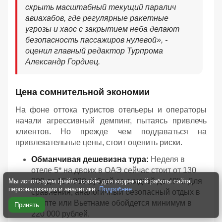
скрыть масштабный текущий паралич
авиахабов, где регулярные ракетные
угрозы и хаос с закрытием неба делают
безопасность пассажиров нулевой
», -
оценил главный редактор Турпрома
Александр Гордиец.
Цена сомнительной экономии
На фоне оттока туристов отельеры и операторы
начали агрессивный демпинг, пытаясь привлечь
клиентов. Но прежде чем поддаваться на
привлекательные цены, стоит оценить риски.
Обманчивая дешевизна тура:
Неделя в
отеле 5* на двоих в ОАЭ сейчас стоит от 130
000 до 150 000 рублей со скидкой до 40%. Для
Мы используем файлы cookie для корректной работы сайта,
персонализации и аналитики.
Подробнее
сравнения, аналогичный безопасный отдых в
Египте или Вьетнаме обойдется минимум в
Принять
220 000 рублей.