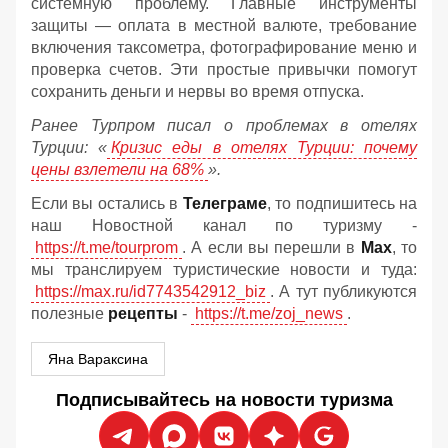
системную проблему. Главные инструменты
защиты — оплата в местной валюте, требование
включения таксометра, фотографирование меню и
проверка счетов. Эти простые привычки помогут
сохранить деньги и нервы во время отпуска.
Ранее Турпром писал о проблемах в отелях
Турции: «
Кризис еды в отелях Турции: почему
цены взлетели на 68%
».
Если вы остались в
Телеграме
, то подпишитесь на
наш Новостной канал по туризму -
https://t.me/tourprom
. А если вы перешли в
Мах
, то
мы транслируем туристические новости и туда:
https://max.ru/id7743542912_biz
. А тут публикуются
полезные
рецепты
-
https://t.me/zoj_news
.
Яна Вараксина
Подписывайтесь на новости туризма