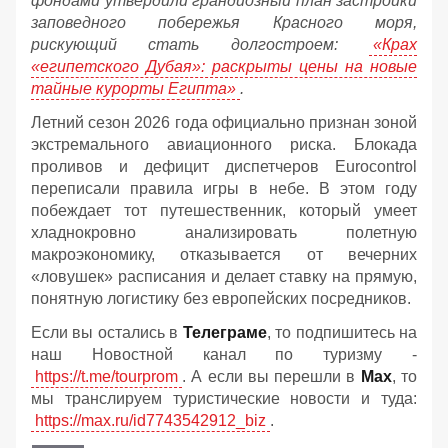
фондами утвердили грандиозный план застройки
заповедного побережья Красного моря,
рискующий стать долгостроем:
«Крах
«eгипетского Дубая»: раскрыты цены на новые
тайные курорты Египта»
.
Летний сезон 2026 года официально признан зоной
экстремального авиационного риска. Блокада
проливов и дефицит диспетчеров Eurocontrol
переписали правила игры в небе. В этом году
побеждает тот путешественник, который умеет
хладнокровно анализировать полетную
макроэкономику, отказывается от вечерних
«ловушек» расписания и делает ставку на прямую,
понятную логистику без европейских посредников.
Если вы остались в
Телеграме
, то подпишитесь на
наш Новостной канал по туризму -
https://t.me/tourprom
. А если вы перешли в
Мах
, то
мы транслируем туристические новости и туда:
https://max.ru/id7743542912_biz
.