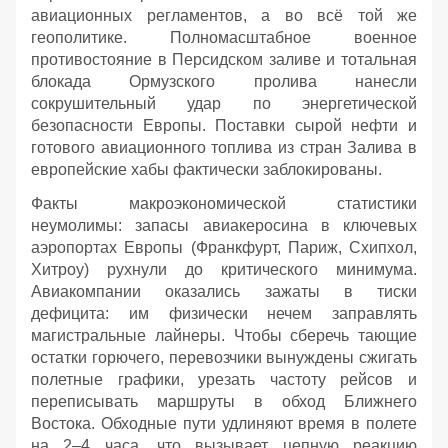
авиационных регламентов, а во всё той же
геополитике. Полномасштабное военное
противостояние в Персидском заливе и тотальная
блокада Ормузского пролива нанесли
сокрушительный удар по энергетической
безопасности Европы. Поставки сырой нефти и
готового авиационного топлива из стран Залива в
европейские хабы фактически заблокированы.
Факты макроэкономической статистики
неумолимы: запасы авиакеросина в ключевых
аэропортах Европы (Франкфурт, Париж, Схипхол,
Хитроу) рухнули до критического минимума.
Авиакомпании оказались зажаты в тиски
дефицита: им физически нечем заправлять
магистральные лайнеры. Чтобы сберечь тающие
остатки горючего, перевозчики вынуждены сжигать
полетные графики, урезать частоту рейсов и
переписывать маршруты в обход Ближнего
Востока. Обходные пути удлиняют время в полете
на 2–4 часа, что вызывает цепную реакцию