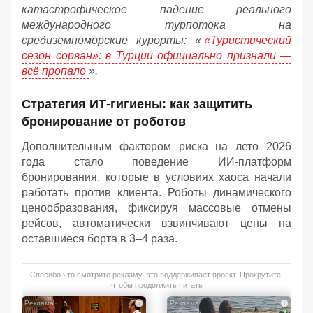
катастрофическое падение реального
международного турпотока на
средиземноморские курорты: «
«Туристический
сезон сорван»: в Турции официально признали —
всё пропало
».
Стратегия ИТ-гигиены: как защитить
бронирование от роботов
Дополнительным фактором риска на лето 2026
года стало поведение ИИ-платформ
бронирования, которые в условиях хаоса начали
работать против клиента. Роботы динамического
ценообразования, фиксируя массовые отмены
рейсов, автоматически взвинчивают цены на
оставшиеся борта в 3–4 раза.
Спасибо что смотрите рекламу, это поддерживает проект. Прокрутите,
чтобы продолжить читать
i
i