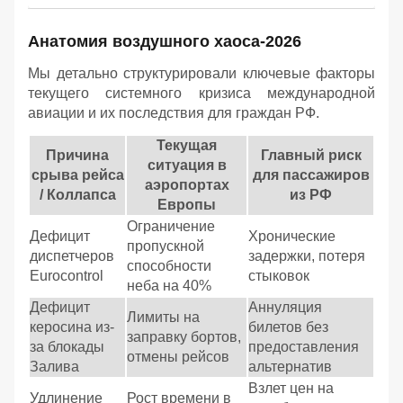
Анатомия воздушного хаоса-2026
Мы детально структурировали ключевые факторы
текущего системного кризиса международной
авиации и их последствия для граждан РФ.
Текущая
Причина
Главный риск
ситуация в
срыва рейса
для пассажиров
аэропортах
/ Коллапса
из РФ
Европы
Ограничение
Дефицит
Хронические
пропускной
диспетчеров
задержки, потеря
способности
Eurocontrol
стыковок
неба на 40%
Дефицит
Аннуляция
Лимиты на
керосина из-
билетов без
заправку бортов,
за блокады
предоставления
отмены рейсов
Залива
альтернатив
Взлет цен на
Удлинение
Рост времени в