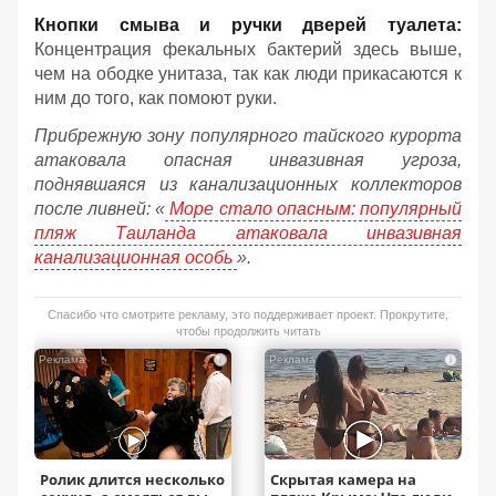
Кнопки смыва и ручки дверей туалета:
Концентрация фекальных бактерий здесь выше,
чем на ободке унитаза, так как люди прикасаются к
ним до того, как помоют руки.
Прибрежную зону популярного тайского курорта
атаковала опасная инвазивная угроза,
поднявшаяся из канализационных коллекторов
после ливней: «
Море стало опасным: популярный
пляж Таиланда атаковала инвазивная
канализационная особь
».
Спасибо что смотрите рекламу, это поддерживает проект. Прокрутите,
чтобы продолжить читать
i
i
Ролик длится несколько
Скрытая камера на