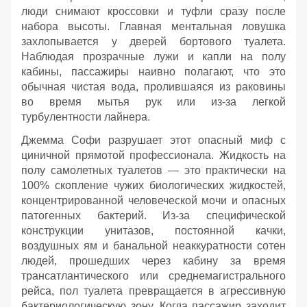
люди снимают кроссовки и туфли сразу после
набора высоты. Главная ментальная ловушка
захлопывается у дверей бортового туалета.
Наблюдая прозрачные лужи и капли на полу
кабины, пассажиры наивно полагают, что это
обычная чистая вода, пролившаяся из раковины
во время мытья рук или из-за легкой
турбулентности лайнера.
Джемма Софи разрушает этот опасный миф с
циничной прямотой профессионала. Жидкость на
полу самолетных туалетов — это практически на
100% скопление чужих биологических жидкостей,
концентрированной человеческой мочи и опасных
патогенных бактерий. Из-за специфической
конструкции унитазов, постоянной качки,
воздушных ям и банальной неаккуратности сотен
людей, прошедших через кабину за время
трансатлантического или среднемагистрального
рейса, пол туалета превращается в агрессивную
бактериологическую зону. Когда пассажир заходит