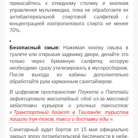
прикасайтесь к откидному столику и кнопкам
управления мультимедиа, пока не обработаете их
антибактериальной спиртовой салфеткой с
концентрацией изопропилового спирта не менее
70%.
Безопасный смыв:
Нажимая кнопку смыва в
туалете или открывая задвижку двери, делайте это
только через бумажную салфетку, которую
необходимо сразу утилизировать в мусоросборник.
После выхода из кабины дополнительно
обработайте руки карманным санитайзером.
В цифровом пространстве Пхукета и Паттайи
зафиксировали масштабный сбой из-за массовой
забастовки курьеров и уличных таксистов:
«
Транспортный бойкот в Таиланде: туристов
лишили тук-токов, такси и доставки еды
».
Санитарный аудит бортов от 15 мая официально
закрыл эпоху потребительской беспечности в небе.