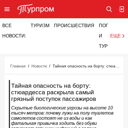
ВСЕ
ТУРИЗМ
ПРОИСШЕСТВИЯ
ПОГОДА
И
НОВОСТИ:
И
ЕЩЕ
ТУРИЗМ
Главная
/
Новости
/
Тайная опасность на борту: стюардесса раскрыла самый грязный поступок пассажиров
Тайная опасность на борту:
стюардесса раскрыла самый
грязный поступок пассажиров
Скрытые биологические угрозы на высоте 10
тысяч метров: почему лужи на полу туалетов
самолетов состоят не из воды и как
фатальная привычка ходить без обуви