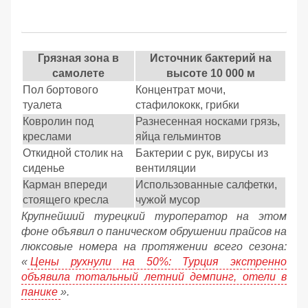
Грязная зона в
Источник бактерий на
самолете
высоте 10 000 м
Пол бортового
Концентрат мочи,
туалета
стафилококк, грибки
Ковролин под
Разнесенная носками грязь,
креслами
яйца гельминтов
Откидной столик на
Бактерии с рук, вирусы из
сиденье
вентиляции
Карман впереди
Использованные салфетки,
стоящего кресла
чужой мусор
Крупнейший турецкий туроператор на этом
фоне объявил о паническом обрушении прайсов на
люксовые номера на протяжении всего сезона:
«
Цены рухнули на 50%: Турция экстренно
объявила тотальный летний демпинг, отели в
панике
».