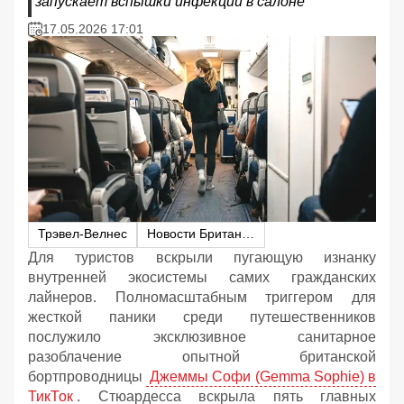
запускает вспышки инфекций в салоне
17.05.2026 17:01
Трэвел-Велнес
Новости Британии
Для туристов вскрыли пугающую изнанку
внутренней экосистемы самих гражданских
лайнеров. Полномасштабным триггером для
жесткой паники среди путешественников
послужило эксклюзивное санитарное
разоблачение опытной британской
бортпроводницы
Джеммы Софи (Gemma Sophie) в
ТикТок
. Стюардесса вскрыла пять главных