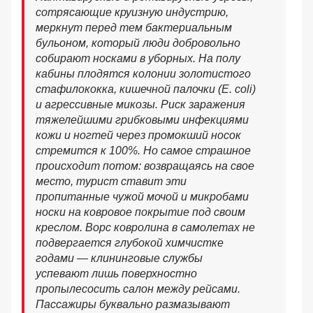
сотрясающие круизную индустрию,
меркнут перед тем бактериальным
бульоном, который люди добровольно
собирают носками в уборных. На полу
кабины плодятся колонии золотистого
стафилококка, кишечной палочки (E. coli)
и агрессивные микозы. Риск заражения
тяжелейшими грибковыми инфекциями
кожи и ногтей через промокший носок
стремится к 100%. Но самое страшное
происходит потом: возвращаясь на свое
место, турист ставит эти
пропитанные чужой мочой и микробами
носки на ковровое покрытие под своим
креслом. Ворс ковролина в самолетах не
подвергается глубокой химчистке
годами — клининговые службы
успевают лишь поверхностно
пропылесосить салон между рейсами.
Пассажиры буквально размазывают